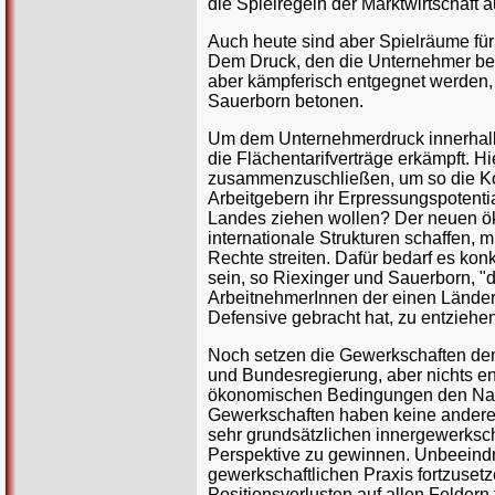
die Spielregeln der Marktwirtschaft
Auch heute sind aber Spielräume fü
Dem Druck, den die Unternehmer bei
aber kämpferisch entgegnet werden,
Sauerborn betonen.
Um dem Unternehmerdruck innerhalb
die Flächentarifverträge erkämpft. 
zusammenzuschließen, um so die Kon
Arbeitgebern ihr Erpressungspotenti
Landes ziehen wollen? Der neuen ök
internationale Strukturen schaffen, 
Rechte streiten. Dafür bedarf es konk
sein, so Riexinger und Sauerborn, "
ArbeitnehmerInnen der einen Länder 
Defensive gebracht hat, zu entziehen
Noch setzen die Gewerkschaften dem
und Bundesregierung, aber nichts en
ökonomischen Bedingungen den Nach
Gewerkschaften haben keine andere 
sehr grundsätzlichen innergewerkscha
Perspektive zu gewinnen. Unbeeindru
gewerkschaftlichen Praxis fortzuse
Positionsverlusten auf allen Feldern 