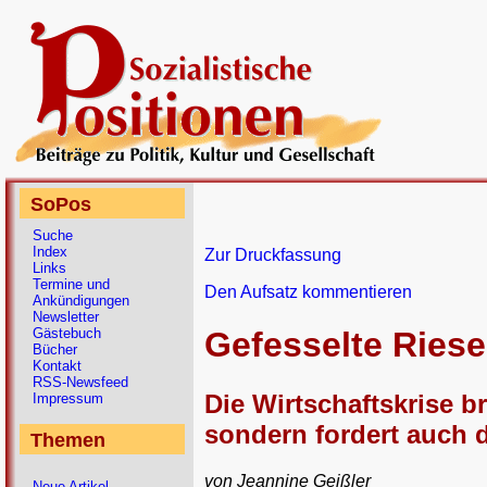
SoPos
Suche
Index
Zur Druckfassung
Links
Termine und
Den Aufsatz kommentieren
Ankündigungen
Newsletter
Gästebuch
Gefesselte Ries
Bücher
Kontakt
RSS-Newsfeed
Die Wirtschaftskrise br
Impressum
sondern fordert auch 
Themen
von Jeannine Geißler
Neue Artikel