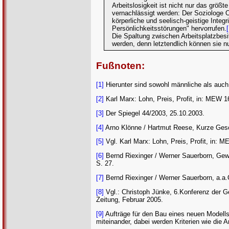
Arbeitslosigkeit ist nicht nur das größ
vernachlässigt werden: Der Soziologe Os
körperliche und seelisch-geistige Integ
Persönlichkeitsstörungen" hervorrufen.
Die Spaltung zwischen Arbeitsplatzbes
werden, denn letztendlich können sie n
Fußnoten:
[1]
Hierunter sind sowohl männliche als auch
[2]
Karl Marx: Lohn, Preis, Profit, in: MEW 1
[3]
Der Spiegel 44/2003, 25.10.2003.
[4]
Arno Klönne / Hartmut Reese, Kurze Gesc
[5]
Vgl. Karl Marx: Lohn, Preis, Profit, in: 
[6]
Bernd Riexinger / Werner Sauerborn, Gewer
S. 27.
[7]
Bernd Riexinger / Werner Sauerborn, a.a.O
[8]
Vgl.: Christoph Jünke, 6.Konferenz der Ge
Zeitung, Februar 2005.
[9]
Aufträge für den Bau eines neuen Modells
miteinander, dabei werden Kriterien wie die 