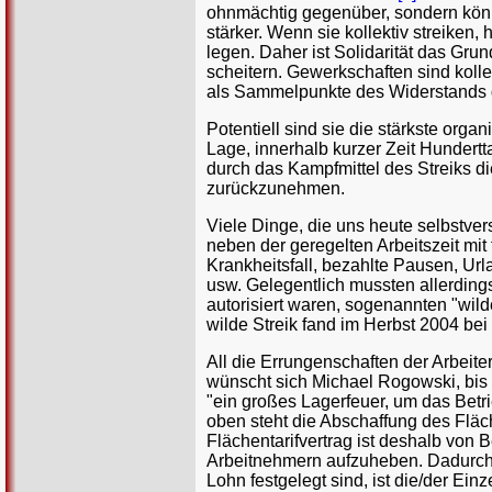
ohnmächtig gegenüber, sondern könne
stärker. Wenn sie kollektiv streiken
legen. Daher ist Solidarität das Gru
scheitern. Gewerkschaften sind kolle
als Sammelpunkte des Widerstands g
Potentiell sind sie die stärkste organ
Lage, innerhalb kurzer Zeit Hundert
durch das Kampfmittel des Streiks d
zurückzunehmen.
Viele Dinge, die uns heute selbstve
neben der geregelten Arbeitszeit mi
Krankheitsfall, bezahlte Pausen, Ur
usw. Gelegentlich mussten allerdings
autorisiert waren, sogenannten "wil
wilde Streik fand im Herbst 2004 bei 
All die Errungenschaften der Arbeit
wünscht sich Michael Rogowski, bis
"ein großes Lagerfeuer, um das Betr
oben steht die Abschaffung des Fläc
Flächentarifvertrag ist deshalb von 
Arbeitnehmern aufzuheben. Dadurch,
Lohn festgelegt sind, ist die/der Ein