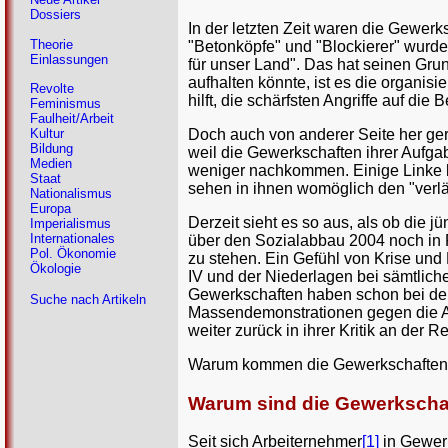
Dossiers
In der letzten Zeit waren die Gewer
Theorie
"Betonköpfe" und "Blockierer" wurde
Einlassungen
für unser Land". Das hat seinen Grund
aufhalten könnte, ist es die organ
Revolte
hilft, die schärfsten Angriffe auf di
Feminismus
Faulheit/Arbeit
Doch auch von anderer Seite her gera
Kultur
Bildung
weil die Gewerkschaften ihrer Aufgab
Medien
weniger nachkommen. Einige Linke kl
Staat
sehen in ihnen womöglich den "verlä
Nationalismus
Europa
Derzeit sieht es so aus, als ob die 
Imperialismus
Internationales
über den Sozialabbau 2004 noch in P
Pol. Ökonomie
zu stehen. Ein Gefühl von Krise und 
Ökologie
IV und der Niederlagen bei sämtlic
Gewerkschaften haben schon bei den
Suche nach Artikeln
Massendemonstrationen gegen die Ag
weiter zurück in ihrer Kritik an der R
Warum kommen die Gewerkschaften ih
Warum sind die Gewerkschaf
Seit sich Arbeiternehmer
[1]
in Gewerk