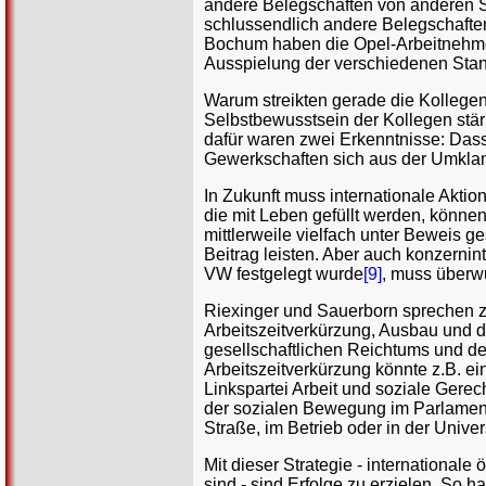
andere Belegschaften von anderen 
schlussendlich andere Belegschaften
Bochum haben die Opel-Arbeitnehmer 
Ausspielung der verschiedenen Stan
Warum streikten gerade die Kollegen
Selbstbewusstsein der Kollegen stärk
dafür waren zwei Erkenntnisse: Dass 
Gewerkschaften sich aus der Umkl
In Zukunft muss internationale Aktion
die mit Leben gefüllt werden, könn
mittlerweile vielfach unter Beweis g
Beitrag leisten. Aber auch konzernin
VW festgelegt wurde
[9]
, muss überw
Riexinger und Sauerborn sprechen 
Arbeitszeitverkürzung, Ausbau und d
gesellschaftlichen Reichtums und de
Arbeitszeitverkürzung könnte z.B. ei
Linkspartei Arbeit und soziale Gerec
der sozialen Bewegung im Parlament, 
Straße, im Betrieb oder in der Univers
Mit dieser Strategie - international
sind - sind Erfolge zu erzielen. So 