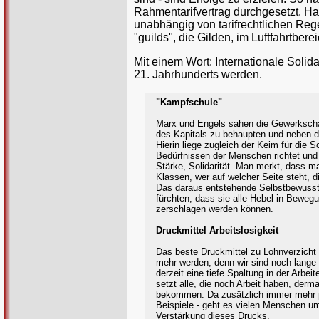
Rahmentarifvertrag durchgesetzt. Ha
unabhängig von tarifrechtlichen Re
"guilds", die Gilden, im Luftfahrtbe
Mit einem Wort: Internationale Solid
21. Jahrhunderts werden.
"Kampfschule"
Marx und Engels sahen die Gewerkschaft
des Kapitals zu behaupten und neben 
Hierin liege zugleich der Keim für die 
Bedürfnissen der Menschen richtet un
Stärke, Solidarität. Man merkt, dass m
Klassen, wer auf welcher Seite steht, d
Das daraus entstehende Selbstbewusstse
fürchten, dass sie alle Hebel in Beweg
zerschlagen werden können.
Druckmittel Arbeitslosigkeit
Das beste Druckmittel zu Lohnverzicht 
mehr werden, denn wir sind noch lange
derzeit eine tiefe Spaltung in der Arbe
setzt alle, die noch Arbeit haben, derm
bekommen. Da zusätzlich immer mehr pr
Beispiele - geht es vielen Menschen um
Verstärkung dieses Drucks.