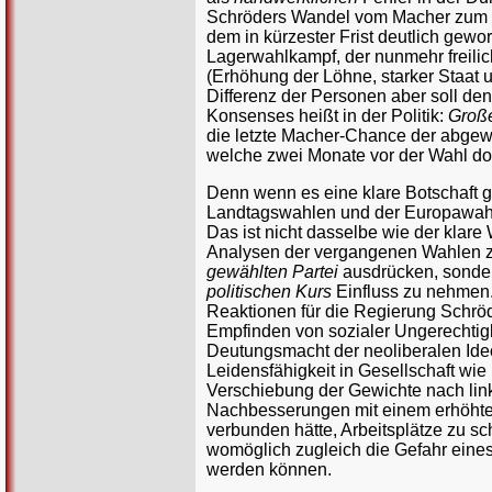
Schröders Wandel vom Macher zum S
dem in kürzester Frist deutlich gew
Lagerwahlkampf, der nunmehr freilich
(Erhöhung der Löhne, starker Staat u
Differenz der Personen aber soll den
Konsenses heißt in der Politik:
Große
die letzte Macher-Chance der abgewi
welche zwei Monate vor der Wahl dopp
Denn wenn es eine klare Botschaft g
Landtagswahlen und der Europawahl mi
Das ist nicht dasselbe wie der kla
Analysen der vergangenen Wahlen z
gewählten Partei
ausdrücken, sondern
politischen Kurs
Einfluss zu nehmen.
Reaktionen für die Regierung Schrö
Empfinden von sozialer Ungerechtig
Deutungsmacht der neoliberalen Ideo
Leidensfähigkeit in Gesellschaft wie
Verschiebung der Gewichte nach lin
Nachbesserungen mit einem erhöhten,
verbunden hätte, Arbeitsplätze zu s
womöglich zugleich die Gefahr eine
werden können.