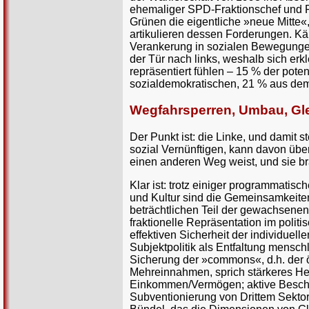
ehemaliger SPD-Fraktionschef und P
Grünen die eigentliche »neue Mitte«,
artikulieren dessen Forderungen. Kä
Verankerung in sozialen Bewegungen 
der Tür nach links, weshalb sich erk
repräsentiert fühlen – 15 % der pot
sozialdemokratischen, 21 % aus de
Wegfahrsperren, Umbau, Glei
Der Punkt ist: die Linke, und damit st
sozial Vernünftigen, kann davon über
einen anderen Weg weist, und sie b
Klar ist: trotz einiger programmatis
und Kultur sind die Gemeinsamkei
beträchtlichen Teil der gewachsenen
fraktionelle Repräsentation im poli
effektiven Sicherheit der individuell
Subjektpolitik als Entfaltung menschl
Sicherung der »commons«, d.h. der öf
Mehreinnahmen, sprich stärkeres 
Einkommen/Vermögen; aktive Beschäf
Subventionierung von Drittem Sekto