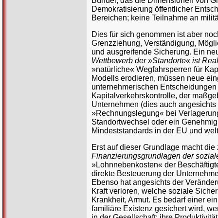
Bündel, das die Dimensionen von Glei
Demokratisierung öffentlicher Entsch
Bereichen; keine Teilnahme an milit
Dies für sich genommen ist aber noch 
Grenzziehung, Verständigung, Möglic
und ausgreifende Sicherung. Ein neu
Wettbewerb der »Standorte« ist Realit
»natürliche« Wegfahrsperren für Kap
Modells erodieren, müssen neue ein
unternehmerischen Entscheidungen n
Kapitalverkehrskontrolle, der maßge
Unternehmen (dies auch angesichts 
»Rechnungslegung« bei Verlagerung 
Standortwechsel oder ein Genehmigu
Mindeststandards in der EU und welt
Erst auf dieser Grundlage macht die 
Finanzierungsgrundlagen der sozial
»Lohnnebenkosten« der Beschäftigten
direkte Besteuerung der Unternehme
Ebenso hat angesichts der Veränderu
Kraft verloren, welche soziale Sicheru
Krankheit, Armut. Es bedarf einer ein
familiäre Existenz gesichert wird, w
in der Gesellschaft; ihre Produktivit