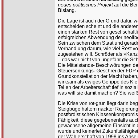
neues politisches Projekt
auf die Bei
Bislang.
Die Lage ist auch der Grund dafür, 
entscheiden scheint und die anderen d
einen starken Rest von gesellschaft
erfolgreichen Abwendung der neolib
Sein zwischen dem Staat und gerade
Verhandlung darum, wie viel Rest vo
zugestehen will. Schröder als »Kan
– das war nicht von ungefähr die Sc
Die Mittelstands- Beschwörungen de
Steuersenkungs- Geschrei der FDP er
Grundkonstellation der Macht haben,
wirksam als ewiges Gerippe des Klei
Teilen der Arbeiterschaft tief in soz
was will sie damit machen? Sie weiß 
Die Krise von rot-grün liegt darin b
Steigbügelhaltern nackter Regierungs
postfordistischen Klassenkompromiss
Fähigkeit, diese gegebenenfalls auc
gewachsene allgemeine Einsicht in d
wurde und keinerlei Zukunftsfähigkei
der Wählerschaft von 1998 ins Abseits