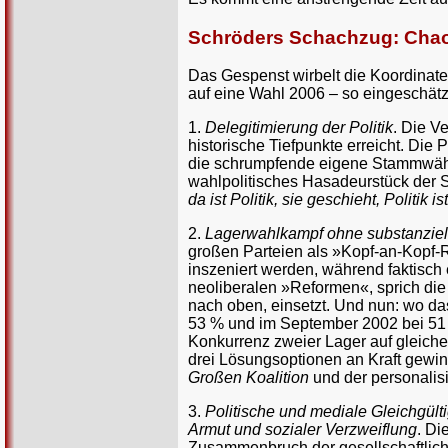
Schröders Schachzug: Chaos
Das Gespenst wirbelt die Koordinaten
auf eine Wahl 2006 – so eingeschätzt
1.
Delegitimierung der Politik
. Die V
historische Tiefpunkte erreicht. Die
die schrumpfende eigene Stammwähl
wahlpolitisches Hasadeurstück der S
da ist Politik, sie geschieht, Politik i
2.
Lagerwahlkampf ohne substanziel
großen Parteien als »Kopf-an-Kopf
inszeniert werden, während faktisch e
neoliberalen »Reformen«, sprich die
nach oben, einsetzt. Und nun: wo da
53 % und im September 2002 bei 51 
Konkurrenz zweier Lager auf gleiche
drei Lösungsoptionen an Kraft gewi
Großen Koalition
und der personali
3.
Politische und mediale Gleichgült
Armut und sozialer Verzweiflung
. Di
Zusammenbruch der gesellschaftlich