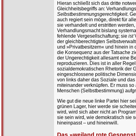
Hieran schließt sich das dritte notw
Gleichheitsbegriffs an: Verhandlung
Selbstbestimmungsgerechtigkeit
. Ge
auch regiert sein möge, direkt für a
sie verhandelt und erstritten werden
Verhandlungsmacht bislang systematis
fehlende Vergesellschaftung; sie
ist
V
der gleichberechtigten Selbstverwa
und »Privatbesitzern« und hinein in d
die Konsequenz aus der Tatsache zi
der Ungerechtigkeit allesamt eine B
reproduzieren. Dies ist in aller Re
sozialdemokratischen Rhetorik der G
eingeschlossene politische Dimensi
von links daher das Soziale und das 
miteinander verknüpfen. Er muss so
Menschen (Selbstbestimmung) aufgr
Wie gut die neue linke Partei hier s
grünen Lager, hier werde sie scheit
wird, wird sich aber nicht an Progr
sie sein wird, wie demokratisch sie s
hineinpasst – und hineinwill.
Das »weiland rote Gespenst