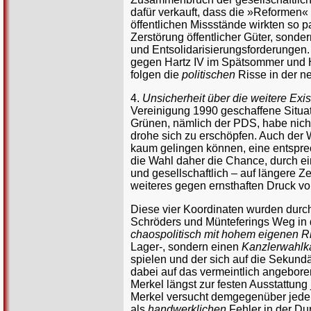
dafür verkauft, dass die »Reformen«
öffentlichen Missstände wirkten so 
Zerstörung öffentlicher Güter, sond
und Entsolidarisierungsforderungen
gegen Hartz IV im Spätsommer und H
folgen die
politischen
Risse in der ne
4.
Unsicherheit über die weitere Exis
Vereinigung 1990 geschaffene Situat
Grünen, nämlich der PDS, habe nicht
drohe sich zu erschöpfen. Auch der 
kaum gelingen können, eine entsprech
die Wahl daher die Chance, durch ei
und gesellschaftlich – auf längere Z
weiteres gegen ernsthaften Druck v
Diese vier Koordinaten wurden durc
Schröders und Münteferings Weg in 
chaospolitisch mit hohem eigenen Ris
Lager-, sondern einen
Kanzlerwahlk
spielen und der sich auf die Sekund
dabei auf das vermeintlich angebor
Merkel längst zur festen Ausstattung
Merkel versucht demgegenüber jede i
als
handwerklichen
Fehler in der Du