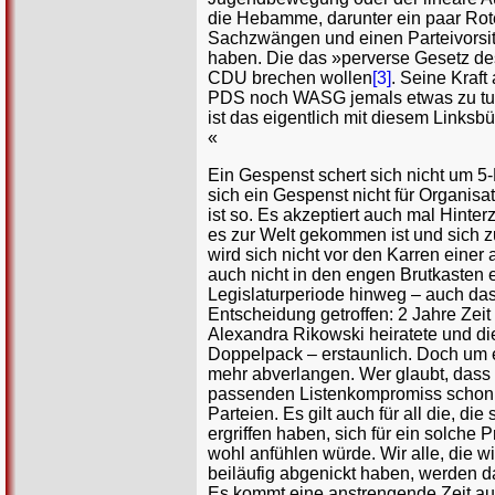
die Hebamme, darunter ein paar Rot
Sachzwängen und einen Parteivorsitz
haben. Die das »perverse Gesetz de
CDU brechen wollen
[3]
. Seine Kraft
PDS noch WASG jemals etwas zu tun 
ist das eigentlich mit diesem Linksb
«
Ein Gespenst schert sich nicht um 5-
sich ein Gespenst nicht für Organisat
ist so. Es akzeptiert auch mal Hint
es zur Welt gekommen ist und sich z
wird sich nicht vor den Karren einer
auch nicht in den engen Brutkasten e
Legislaturperiode hinweg – auch d
Entscheidung getroffen: 2 Jahre Zeit 
Alexandra Rikowski heiratete und d
Doppelpack – erstaunlich. Doch um e
mehr abverlangen. Wer glaubt, dass 
passenden Listenkompromiss schon zufr
Parteien. Es gilt auch für all die, d
ergriffen haben, sich für ein solche 
wohl anfühlen würde. Wir alle, die w
beiläufig abgenickt haben, werden
Es kommt eine anstrengende Zeit auf