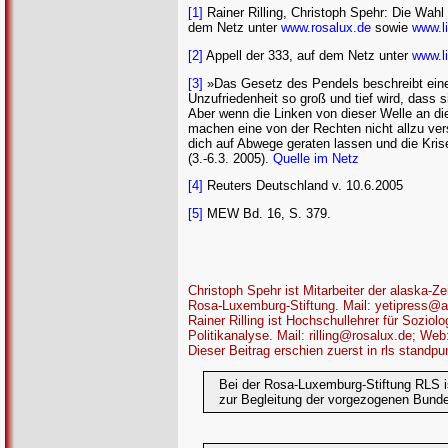
[1]
Rainer Rilling, Christoph Spehr: Die Wah
dem Netz unter
www.rosalux.de
sowie
www.l
[2]
Appell der 333, auf dem Netz unter
www.l
[3]
»Das Gesetz des Pendels beschreibt eine S
Unzufriedenheit so groß und tief wird, dass s
Aber wenn die Linken von dieser Welle an d
machen eine von der Rechten nicht allzu vers
dich auf Abwege geraten lassen und die Krise
(3.-6.3. 2005).
Quelle im Netz
[4]
Reuters Deutschland v. 10.6.2005
[5]
MEW Bd. 16, S. 379.
Christoph Spehr ist Mitarbeiter der alaska-Zei
Rosa-Luxemburg-Stiftung. Mail: yetipress@
Rainer Rilling ist Hochschullehrer für Sozio
Politikanalyse. Mail: rilling@rosalux.de; Web:
Dieser Beitrag erschien zuerst in rls standp
Bei der Rosa-Luxemburg-Stiftung RLS i
zur Begleitung der vorgezogenen Bunde