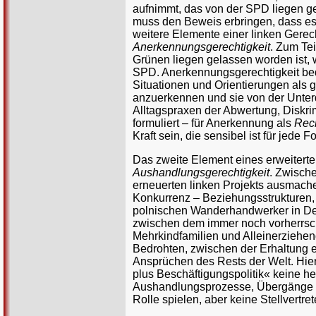
aufnimmt, das von der SPD liegen gel
muss den Beweis erbringen, dass es 
weitere Elemente einer linken Gerecht
Anerkennungsgerechtigkeit
. Zum Tei
Grünen liegen gelassen worden ist, w
SPD. Anerkennungsgerechtigkeit bed
Situationen und Orientierungen als g
anzuerkennen und sie von der Unter
Alltagspraxen der Abwertung, Diskri
formuliert – für Anerkennung als
Rech
Kraft sein, die sensibel ist für je
Das zweite Element eines erweiterten
Aushandlungsgerechtigkeit
. Zwisch
erneuerten linken Projekts ausmache
Konkurrenz – Beziehungsstrukturen, 
polnischen Wanderhandwerker in Deu
zwischen dem immer noch vorherrsch
Mehrkindfamilien und Alleinerziehe
Bedrohten, zwischen der Erhaltung 
Ansprüchen des Rests der Welt. Hier 
plus Beschäftigungspolitik« keine heil
Aushandlungsprozesse, Übergänge un
Rolle spielen, aber keine Stellvertre