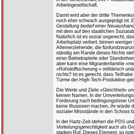
Arbeitsgesellschaft.
Damit wird aber der dritte Themenk
noch eher schwach ausgeprägt ist.
E
Gestaltung bedarf einer Neuaushandl
mit dem auf den staatlichen Sozialab
Natürlich ist es sozial ungerecht, d
Arbeitsplatz verliert, binnen wenige
Alleinerziehende, die fünfundzwanzi
ständig am Rande dieses Nichts steht
einer Betriebspleite oder Standortver
aber kann eine Migrantenfamilie »me
»Rohstoffsicherung « militärisch un
nichts? Ist es gerecht, dass Teilhab
Türme der High-Tech-Produktion gele
Die Werte und Ziele »Gleichheit« u
keinen Namen. In der Umverteilungs
Forderung nach bedingungsloser Unter
keine Illusionen machen, ihr würde 
sozialer Missstände in den Schoss fa
In der Hartz-Zeit stehen die PDS und
Verteilungsgerechtigkeit
auch als Gr
starken Ruf. Dieses Element, so notw