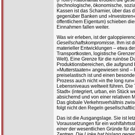
(technologische, ökonomische, soziale
Kassen ist das Scharnier, über das d
gegenüber Banken und »Investoren« 
öffentlichem Eigentum) schieben dies
Einnahmen fallen weiter.
Was wir erleben, ist der galoppiere
Gesellschaftskompromisse
. Ihm ist 
materieller Entwicklungen – etwa de
Transportkosten, logistische Grenzen
Welt). Eine Grenze für die ruinöse D
Produktionsbereichen, die aufgrund
»Mutterstaaten« angewiesen sind – 
preiselastisch ist und einen besonde
Prozess auch nicht »in the long run«
Lebensniveaus weltweit führen. Die T
Stadt« (integriert, urban, ein Stück
absichernd und von einer relativen 
Das globale Verkehrsverhältnis zwis
folgt nicht den Regeln gesellschaftli
Das ist die Ausgangslage. Sie ist let
Voraussetzungen für ein wohlfahrtsst
einer
der wesentlichen Gründe für d
Zentren.
Die Linke hat bislang gege