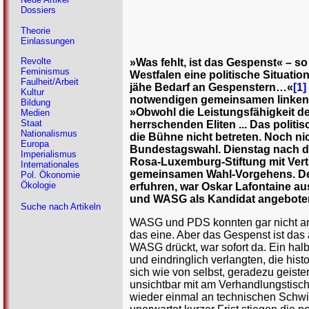
Dossiers
Theorie
Einlassungen
Revolte
»Was fehlt, ist das Gespenst« – s
Feminismus
Westfalen eine politische Situati
Faulheit/Arbeit
jähe Bedarf an Gespenstern…«
[1]
Kultur
notwendigen gemeinsamen linken 
Bildung
»Obwohl die Leistungsfähigkeit de
Medien
Staat
herrschenden Eliten ... Das politis
Nationalismus
die Bühne nicht betreten. Noch ni
Europa
Bundestagswahl. Dienstag nach de
Imperialismus
Rosa-Luxemburg-Stiftung mit Ver
Internationales
gemeinsamen Wahl-Vorgehens. Der S
Pol. Ökonomie
Ökologie
erfuhren, war Oskar Lafontaine a
und WASG als Kandidat angeboten
Suche nach Artikeln
WASG und PDS konnten gar nicht an
das eine. Aber das Gespenst ist das
WASG drückt, war sofort da. Ein ha
und eindringlich verlangten, die his
sich wie von selbst, geradezu geisterh
unsichtbar mit am Verhandlungstisc
wieder einmal an technischen Schwier