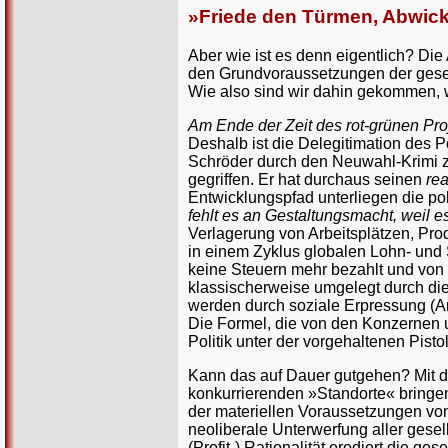
»Friede den Türmen, Abwick
Aber wie ist es denn eigentlich? Di
den Grundvoraussetzungen der gesells
Wie also sind wir dahin gekommen,
Am Ende der Zeit des rot-grünen Pro
Deshalb ist die Delegitimation des P
Schröder durch den Neuwahl-Krimi zu
gegriffen. Er hat durchaus seinen
rea
Entwicklungspfad unterliegen die po
fehlt es an Gestaltungsmacht, weil e
Verlagerung von Arbeitsplätzen, Prod
in einem Zyklus globalen Lohn- und 
keine Steuern mehr bezahlt und von
klassischerweise umgelegt durch die
werden durch soziale Erpressung (Arb
Die Formel, die von den Konzernen 
Politik unter der vorgehaltenen Pist
Kann das auf Dauer gutgehen? Mit de
konkurrierenden »Standorte« bringen
der materiellen Voraussetzungen von 
neoliberale Unterwerfung aller gesel
(Profit-) Rationalität erodiert die ge