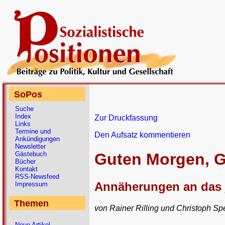
SoPos
Suche
Index
Zur Druckfassung
Links
Termine und
Den Aufsatz kommentieren
Ankündigungen
Newsletter
Gästebuch
Guten Morgen, G
Bücher
Kontakt
RSS-Newsfeed
Annäherungen an das j
Impressum
Themen
von Rainer Rilling und Christoph Sp
Neue Artikel