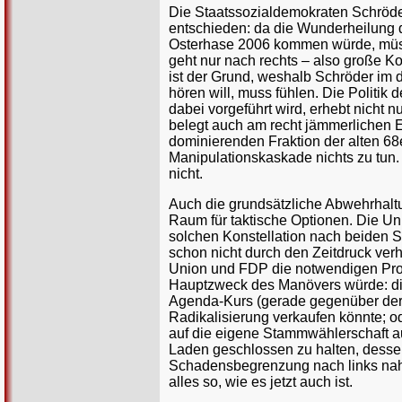
Die Staatssozialdemokraten Schröde
entschieden: da die Wunderheilung
Osterhase 2006 kommen würde, müsse
geht nur nach rechts – also große Koa
ist der Grund, weshalb Schröder im d
hören will, muss fühlen. Die Politik
dabei vorgeführt wird, erhebt nicht
belegt auch am recht jämmerlichen E
dominierenden Fraktion der alten 68
Manipulationskaskade nichts zu tun.
nicht.
Auch die grundsätzliche Abwehrhaltu
Raum für taktische Optionen. Die Un
solchen Konstellation nach beiden S
schon nicht durch den Zeitdruck verh
Union und FDP die notwendigen Proz
Hauptzweck des Manövers würde: die
Agenda-Kurs (gerade gegenüber der K
Radikalisierung verkaufen könnte; o
auf die eigene Stammwählerschaft au
Laden geschlossen zu halten, dessen 
Schadensbegrenzung nach links nahe
alles so, wie es jetzt auch ist.