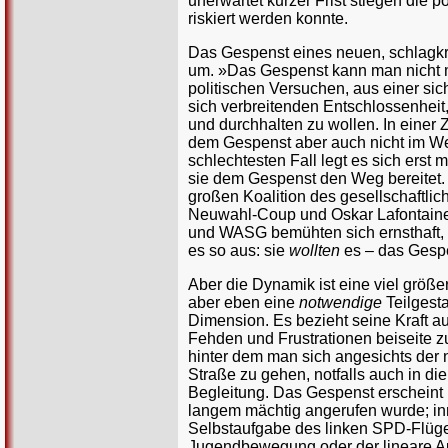
unerwartet kurzer Frist stiegen die 
riskiert werden konnte.
Das Gespenst eines neuen, schlagkrä
um. »Das Gespenst kann man nicht m
politischen Versuchen, aus einer s
sich verbreitenden Entschlossenheit,
und durchhalten zu wollen. In einer 
dem Gespenst aber auch nicht im Weg
schlechtesten Fall legt es sich erst 
sie dem Gespenst den Weg bereitet. F
großen Koalition des gesellschaftli
Neuwahl-Coup und Oskar Lafontaines
und WASG bemühten sich ernsthaft, i
es so aus: sie
wollten
es – das Gespe
Aber die Dynamik ist eine viel größ
aber eben eine
notwendige
Teilgesta
Dimension. Es bezieht seine Kraft a
Fehden und Frustrationen beiseite z
hinter dem man sich angesichts der 
Straße zu gehen, notfalls auch in di
Begleitung. Das Gespenst erscheint i
langem mächtig angerufen wurde; inmi
Selbstaufgabe des linken SPD-Flügel
Jugendbewegung oder der lineare Ausd