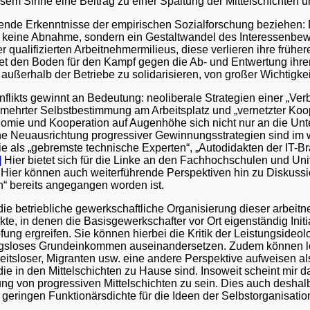
iesem Sinne eine Beitrag zu einer Spaltung der Mittelschichten
lgende Erkenntnisse der empirischen Sozialforschung beziehen:
t keine Abnahme, sondern ein Gestaltwandel des Interessenbewu
 qualifizierten Arbeitnehmermilieus, diese verlieren ihre früher
 den Boden für den Kampf gegen die Ab- und Entwertung ihrer Ar
ußerhalb der Betriebe zu solidarisieren, von großer Wichtigkei
flikts gewinnt an Bedeutung: neoliberale Strategien einer „Ver
ehrter Selbstbestimmung am Arbeitsplatz und „vernetzter Koop
omie und Kooperation auf Augenhöhe sich nicht nur an die Un
he Neuausrichtung progressiver Gewinnungsstrategien sind im 
ie als „gebremste technische Experten“, „Autodidakten der IT-Br
]
Hier bietet sich für die Linke an den Fachhochschulen und Uni
. Hier können auch weiterführende Perspektiven hin zu Diskussi
en“ bereits angegangen worden ist.
die betriebliche gewerkschaftliche Organisierung dieser arbeitn
e, in denen die Basisgewerkschafter vor Ort eigenständig Init
ng ergreifen. Sie können hierbei die Kritik der Leistungsideol
ngsloses Grundeinkommen auseinandersetzen. Zudem können loka
beitsloser, Migranten usw. eine andere Perspektive aufweisen 
ie in den Mittelschichten zu Hause sind. Insoweit scheint mir d
ung von progressiven Mittelschichten zu sein. Dies auch deshal
 geringen Funktionärsdichte für die Ideen der Selbstorganisati