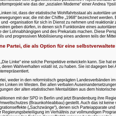
 Reformprojekt wie das der „sozialen Moderne“ einer Andrea Ypsil
inken ist, dass der etatistische Wohlfahrtsstaat als autoritäre
Bewegungen war, die mit der Chiffre „1968“ bezeichnet werden.
nd -organisation für sich in Dienst zu nehmen und reaktionär 
tren geben dürfen, in denen sich Funktionäre eines autoritäre
der Lohnabhängigen und des Prekariats machen. Diese Perspek
eils und progressiven Mobilisierung eines anderen teils der Mitt
ine Partei, die als Option für eine selbstverwalte
tei „Die Linke“ eine solche Perspektive entwickeln kann. Sie hat
r, deren Wahlverhalten volatil ist, zu haben. Sie ist dagegen be
terrepräsentiert.
tei, weder in den reformistisch geprägten Landesverbänden im 
schen Linken im Westen. Bei allen verbalen Auseinandersetzunge
ungen der alten etatistischen Mentalitäten aus dem historisc
oalitionen mit der SPD in Berlin und jetzt Brandenburg ihre Re
eltschutzes (Braunkohleabbau) gestellt. Auch das ist keine w
rationseffekte („Sachzwänge“), denen sich Parteiapparate und i
r Regierungsbeteiligung im Verhältnis zur vollmundigen Progra