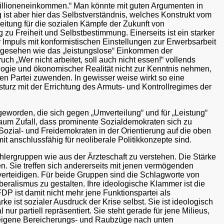
illioneneinkommen.“ Man könnte mit guten Argumenten in
 ist aber hier das Selbstverständnis, welches Konstrukt vom
beitung für die sozialen Kämpfe der Zukunft von
u Freiheit und Selbstbestimmung. Einerseits ist ein starker
 Impuls mit konformistischen Einstellungen zur Erwerbsarbeit
h gesehen wie das „leistungslose“ Einkommen der
ch „Wer nicht arbeitet, soll auch nicht essen!“ vollends
logie und ökonomischer Realität nicht zur Kenntnis nehmen,
n Partei zuwenden. In gewisser weise wirkt so eine
bsturz mit der Errichtung des Armuts- und Kontrollregimes der
eworden, die sich gegen „Umverteilung“ und für „Leistung“
 kaum Zufall, dass prominente Sozialdemokraten sich zu
zial- und Freidemokraten in der Orientierung auf die oben
anschlussfähig für neoliberale Politikkonzepte sind.
Wählergruppen wie aus der Ärzteschaft zu verstehen. Die Stärke
ten. Sie treffen sich andererseits mit jenen vermögenden
 verteidigen. Für beide Gruppen sind die Schlagworte von
ralismus zu gestalten. Ihre ideologische Klammer ist die
DP ist damit nicht mehr jene Funktionspartei als
e ist sozialer Ausdruck der Krise selbst. Sie ist ideologisch
ur partiell repräsentiert. Sie steht gerade für jene Milieus,
e eigene Bereicherungs- und Raubzüge nach unten