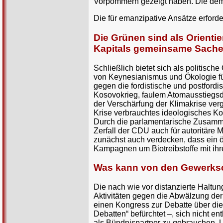
Vorpommern gezeigt haben. Die demo
Die für emanzipative Ansätze erford
Die Grünen sind als Orientie
Kapitals gemeinsame Sach
Schließlich bietet sich als politisch
von Keynesianismus und Ökologie für
gegen die fordistische und postfor
Kosovokrieg, faulem Atomausstiegsdea
der Verschärfung der Klimakrise verg
Krise verbrauchtes ideologisches Kon
Durch die parlamentarische Zusammen
Zerfall der CDU auch für autoritäre
zunächst auch verdecken, dass ein ök
Kampagnen um Biotreibstoffe mit ihr
Was kann von den Gewerksc
Die nach wie vor distanzierte Haltun
Aktivitäten gegen die Abwälzung der
einen Kongress zur Debatte über die K
Debatten“ befürchtet –, sich nicht en
als Bündnispartner zu gebrauchen. Und