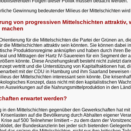
bilisierenden Folgen dieser Politik müssen bedacht werden.
erliche Gewinnung bedeutender Milieus der Mittelschichten wird
rung von progressiven Mittelschichten attraktiv,
e machen
e Orientierung für die Mittelschichten die Partei der Grünen an,
 die Mittelschichten attraktiv sein könnten. Sie können dabe
distische Produktionsregime anknüpfen und haben durch ihren B
l und Mittragen der Hartz IV-Sauereien für ein Segment der arri
rößern könnte. Diese Anziehungskraft besteht nicht zuletzt dari
zept vertritt und die Unterstützung von Kapitalfraktionen hat, 
arbeit mit der CDU in Hamburg und ihm Saarland beweisen sie z
 Milieus der Mittelschichten interessant sein könnte. Die kris
ologisches Konzept, dass nicht mit den kapitalistischen Wachst
en Auswirkungen auf die Nahrungsmittelproduktion in den Länder
haften erwartet werden?
g in den Mittelschichten gegenüber den Gewerkschaften hat mit i
 Krisenlasten auf die Bevölkerung durch Abhalten eigener Vera
rise auf 500 Teilnehmer limitiert – zu dem dann der Vorsitzende
tblödet, der Bundeskanzlerin bei jeder sich bietenden Gelegenhei
 das spüren die Mittelschichten, nicht nur ihre kritischen Teile