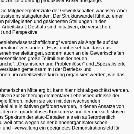
 und zur Beförderung produktiver Krisenausgänge.
 Die Mitgliederpotenziale der Gewerkschaften wachsen. Aber
sstseins stattgefunden. Der Strukturwandel führt zu einer
en privilegierten und gesicherten Stellungen in den
beitskraft. Deshalb sind Initiativen, die versuchen,
t und Perspektive.
betriebswissenschaftlichung“ werden als Angriffe auf das
eration“ verstanden. „Es ist unübersehbar, dass das
ternehmensleitungen, sondern auch an die Gewerkschaften
wesentlichen große Teilmilieus der neuen
anche“, „Organisierer und Problemlöser“ und „Spezialisierte
versitäten gemeinsam mit der Betriebs- und
onen um Arbeitszeitverkürzung organisiert werden, wie das
ehmerischen Mitte ergibt, kann hier nicht abgeschätzt werden.
iativen zur Sicherung elementarer Lebensbedürfnisse der
ogie führen, indem sie sich mit den wachsenden
l alle Initiativen gefördert werden, in denen Ansätze von
als den der gnadenloses Konkurrenz und der rücksichtslosen
as Spektrum der attac-Debatten als ein außerordentlich
b, weil attac wegen seiner binnenorganisatorischen
on und –verwaltung ein geeignetes Demonstrationsfeld für