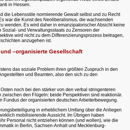
anti in Hessen.
 und die Lebensstile normierende Gewalt selbst und zu Recht
 Es war die Kunst des Neoliberalismus, die wachsenden
zu wenden. Es wird daher in emanzipatorischer Absicht keine
n Sozial- und Verwaltungsstaats zu Zensoren der
tive wird nicht zu dem Differenzierungsprozess beitragen,
elschichten anzugehen ist.
te und –organisierte Gesellschaft
 erstens das soziale Problem ihren größten Zuspruch in den
i Angestellten und Beamten, also den sich zu den
Osten noch bei den stärker von den verbal stringenteren
n zwischen den Flügeln: beide Perspektiven sind reaktionär.
hen Fundus der organisierten deutschen Arbeiterbewegung.
gierungsbeteiligung in erheblichem Umfang über die Anliegen
irklich mobilisierende Aussicht. Im Übrigen haben
hr Personal nicht entziehen können (und wollen), wie die
mmatik in Berlin, Sachsen-Anhalt und Mecklenburg-