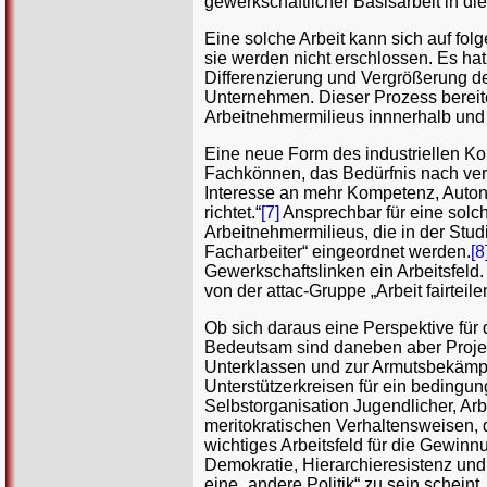
gewerkschaftlicher Basisarbeit in d
Eine solche Arbeit kann sich auf fo
sie werden nicht erschlossen. Es ha
Differenzierung und Vergrößerung der
Unternehmen. Dieser Prozess bereitet
Arbeitnehmermilieus innnerhalb und a
Eine neue Form des industriellen Kon
Fachkönnen, das Bedürfnis nach verm
Interesse an mehr Kompetenz, Auton
richtet.“
[7]
Ansprechbar für eine solc
Arbeitnehmermilieus, die in der Stud
Facharbeiter“ eingeordnet werden.
[8
Gewerkschaftslinken ein Arbeitsfeld
von der attac-Gruppe „Arbeit fairteil
Ob sich daraus eine Perspektive für 
Bedeutsam sind daneben aber Projekt
Unterklassen und zur Armutsbekämpfu
Unterstützerkreisen für ein bedingu
Selbstorganisation Jugendlicher, Ar
meritokratischen Verhaltensweisen, d
wichtiges Arbeitsfeld für die Gewinn
Demokratie, Hierarchieresistenz und
eine „andere Politik“ zu sein scheint.