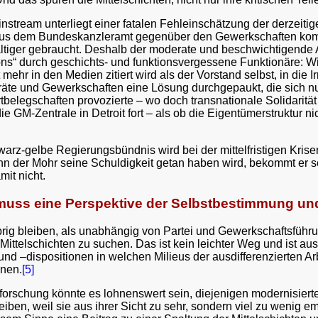
nstream unterliegt einer fatalen Fehleinschätzung der derzeitig
aus dem Bundeskanzleramt gegenüber den Gewerkschaften kom
tiger gebraucht. Deshalb der moderate und beschwichtigende Auf
ions“ durch geschichts- und funktionsvergessene Funktionäre: Wi
 mehr in den Medien zitiert wird als der Vorstand selbst, in die
sräte und Gewerkschaften eine Lösung durchgepaukt, die sich n
legschaften provozierte – wo doch transnationale Solidarität vo
e GM-Zentrale in Detroit fort – als ob die Eigentümerstruktur ni
warz-gelbe Regierungsbündnis wird bei der mittelfristigen Kri
n der Mohr seine Schuldigkeit getan haben wird, bekommt er sei
it nicht.
 muss eine Perspektive der Selbstbestimmung un
übrig bleiben, als unabhängig von Partei und Gewerkschaftsfü
 Mittelschichten zu suchen. Das ist kein leichter Weg und ist a
und –dispositionen in welchen Milieus der ausdifferenzierten A
nnen.
[5]
forschung könnte es lohnenswert sein, diejenigen modernisier
iben, weil sie aus ihrer Sicht zu sehr, sondern viel zu wenig e