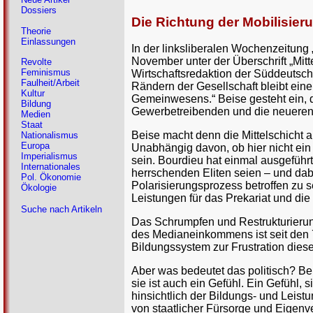
Dossiers
Die Richtung der Mobilisier
Theorie
Einlassungen
In der linksliberalen Wochenzeitung 
November unter der Überschrift „Mit
Revolte
Feminismus
Wirtschaftsredaktion der Süddeutsche
Faulheit/Arbeit
Rändern der Gesellschaft bleibt ein
Kultur
Gemeinwesens.“ Beise gesteht ein, da
Bildung
Gewerbetreibenden und die neueren M
Medien
Staat
Beise macht denn die Mittelschicht au
Nationalismus
Europa
Unabhängig davon, ob hier nicht ein 
Imperialismus
sein. Bourdieu hat einmal ausgeführ
Internationales
herrschenden Eliten seien – und dab
Pol. Ökonomie
Polarisierungsprozess betroffen zu se
Ökologie
Leistungen für das Prekariat und die
Suche nach Artikeln
Das Schrumpfen und Restrukturierung
des Medianeinkommens ist seit den 7
Bildungssystem zur Frustration dies
Aber was bedeutet das politisch? Beis
sie ist auch ein Gefühl. Ein Gefühl
hinsichtlich der Bildungs- und Leis
von staatlicher Fürsorge und Eigenve