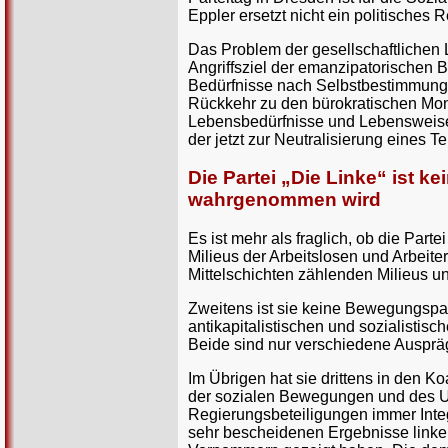
Eppler ersetzt nicht ein politisches
Das Problem der gesellschaftlichen L
Angriffsziel der emanzipatorischen 
Bedürfnisse nach Selbstbestimmung u
Rückkehr zu den bürokratischen Mons
Lebensbedürfnisse und Lebensweise 
der jetzt zur Neutralisierung eines T
Die Partei „Die Linke“ ist ke
wahrgenommen wird
Es ist mehr als fraglich, ob die Par
Milieus der Arbeitslosen und Arbeite
Mittelschichten zählenden Milieus un
Zweitens ist sie keine Bewegungspar
antikapitalistischen und sozialisti
Beide sind nur verschiedene Auspräg
Im Übrigen hat sie drittens in den K
der sozialen Bewegungen und des Umw
Regierungsbeteiligungen immer Integ
sehr bescheidenen Ergebnisse linke