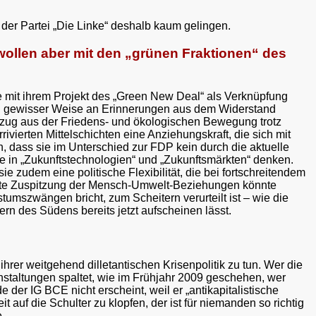
 der Partei „Die Linke“ deshalb kaum gelingen.
 wollen aber mit den „grünen Fraktionen“ des
 die mit ihrem Projekt des „Green New Deal“ als Verknüpfung
i in gewisser Weise an Erinnerungen aus dem Widerstand
ezug aus der Friedens- und ökologischen Bewegung trotz
vierten Mittelschichten eine Anziehungskraft, die sich mit
n, dass sie im Unterschied zur FDP kein durch die aktuelle
die in „Zukunftstechnologien“ und „Zukunftsmärkten“ denken.
udem eine politische Flexibilität, die bei fortschreitendem
enhafte Zuspitzung der Mensch-Umwelt-Beziehungen könnte
umszwängen bricht, zum Scheitern verurteilt ist – wie die
n des Südens bereits jetzt aufscheinen lässt.
hrer weitgehend dilletantischen Krisenpolitik zu tun. Wer die
nstaltungen spaltet, wie im Frühjahr 2009 geschehen, wer
 der IG BCE nicht erscheint, weil er „antikapitalistische
t auf die Schulter zu klopfen, der ist für niemanden so richtig
.