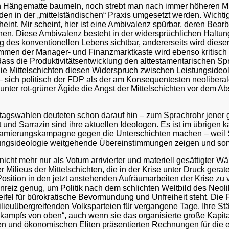
en Hängematte baumeln, noch strebt man nach immer höheren M
en in der „mittelständischen“ Praxis umgesetzt werden. Wichtig
heint. Mir scheint, hier ist eine Ambivalenz spürbar, deren Bear
n. Diese Ambivalenz besteht in der widersprüchlichen Haltung z
 des konventionellen Lebens sichtbar, andererseits wird dieser
kommen der Manager- und Finanzmarktkaste wird ebenso kritisc
dass die Produktivitätsentwicklung den alttestamentarischen Spru
ie Mittelschichten diesen Widerspruch zwischen Leistungsideo
ich politisch der FDP als der am Konsequentesten neoliberale
 unter rot-grüner Ägide die Angst der Mittelschichten vor dem A
agswahlen deuteten schon darauf hin – zum Sprachrohr jener g
t und Sarrazin sind ihre aktuellen Ideologen. Es ist im übrigen
ffamierungskampagne gegen die Unterschichten machen – weil So
ungsideologie weitgehende Übereinstimmungen zeigen und somit 
nicht mehr nur als Votum arrivierter und materiell gesättigter 
r Milieus der Mittelschichten, die in der Krise unter Druck gera
 Position in den jetzt anstehenden Aufräumarbeiten der Krise zu
iz genug, um Politik nach dem schlichten Weltbild des Neolibe
fel für bürokratische Bevormundung und Unfreiheit steht. Die F
lieuübergreifenden Volksparteien für vergangene Tage. Ihre Stärk
kampfs von oben“, auch wenn sie das organisierte große Kapital n
chen und ökonomischen Eliten präsentierten Rechnungen für di