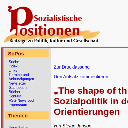
SoPos
Suche
Index
Zur Druckfassung
Links
Termine und
Den Aufsatz kommentieren
Ankündigungen
Newsletter
Gästebuch
„The shape of th
Bücher
Kontakt
Sozialpolitik in
RSS-Newsfeed
Impressum
Orientierungen
Themen
von Stefan Janson
Neue Artikel