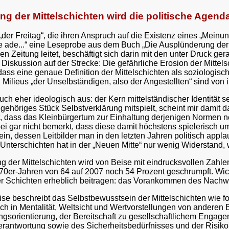
ung der Mittelschichten wird die politische Age
„der Freitag“, die ihren Anspruch auf die Existenz eines „Mein
te ade...“ eine Leseprobe aus dem Buch „Die Ausplünderung der 
n Zeitung leitet, beschäftigt sich darin mit den unter Druck ge
e Diskussion auf der Strecke: Die gefährliche Erosion der Mitt
ss eine genaue Definition der Mittelschichten als soziologische 
ilieus „der Unselbständigen, also der Angestellten“ sind von i
ch eher ideologisch aus: der Kern mittelständischer Identität s
gehöriges Stück Selbstverklärung mitspielt, scheint mir damit d
t, dass das Kleinbürgertum zur Einhaltung derjenigen Normen n
ei gar nicht bemerkt, dass diese damit höchstens spielerisch u
in, dessen Leitbilder man in den letzten Jahren politisch applaud
 Unterschichten hat in der „Neuen Mitte“ nur wenig Widerstand, 
 der Mittelschichten wird von Beise mit eindrucksvollen Zahlen
0er-Jahren von 64 auf 2007 noch 54 Prozent geschrumpft. Wich
er Schichten erheblich beitragen: das Vorankommen des Nachwu
e beschreibt das Selbstbewusstsein der Mittelschichten wie folgt:
, sich in Mentalität, Weltsicht und Wertvorstellungen von ander
tungsorientierung, der Bereitschaft zu gesellschaftlichem Eng
rantwortung sowie des Sicherheitsbedürfnisses und der Risikober