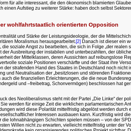
ttform für alle interessant, die den ökonomisch blamierten Gla
ch einen Aufstieg zu weiterer Stärke: haben doch selbst Sektor
r wohlfahrtstaatlich orientierten Opposition
ntralität und Stärke der Leistungsideologie, der die Mittelschi
itären Moralismus herausgearbeitet.
[2]
Danach ist dieser ein we
t, die soziale Angst zu bearbeiten, die sich in Folge „der realen 
t der Ausbreitung der instabilen und unterbezahlten, der üblich
erheit der Mittelklassen, deren Aussichten auf reibungslose Re
rtvolle soziale Positionen verschärfte und der Staat ihre Versor
ion der strafenden Hand des Staates in Deutschland noch nicht
 und Neutralisation der „besitzlosen und störenden Fraktionen 
auch die finanziellen Erleichterungen, die die neue Bundesreg
Kindergeld und –freibetrag, Schonvermögen) beschlossen hat ge
ck des Neoliberalismus steht mit der Partei „Die Linke“ der poli
Sie werden für einige Zeit die wirklichen parlamentarischen A
ngen wird diese Polarität mittelfristig abgelöst werden durch ei
r gesellschaftlicher Interessen ausbauen kann. Kurzfristig wird d
 die lohnabhängigen Schichten spielen müssen – von der SPD 
sten Willen nicht zu erwarten, vielleicht mittelfristig unter d
ialdemokratie kein organisierendes politisches Projekt sichtbar