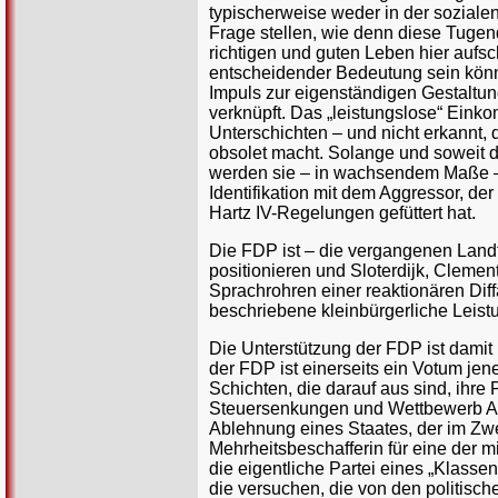
typischerweise weder in der sozial
Frage stellen, wie denn diese Tugend
richtigen und guten Leben hier aufsc
entscheidender Bedeutung sein könne
Impuls zur eigenständigen Gestaltung
verknüpft. Das „leistungslose“ Ein
Unterschichten – und nicht erkannt, 
obsolet macht. Solange und soweit d
werden sie – in wachsendem Maße – s
Identifikation mit dem Aggressor, der
Hartz IV-Regelungen gefüttert hat.
Die FDP ist – die vergangenen Landt
positionieren und Sloterdijk, Clemen
Sprachrohren einer reaktionären Di
beschriebene kleinbürgerliche Leist
Die Unterstützung der FDP ist damit 
der FDP ist einerseits ein Votum jene
Schichten, die darauf aus sind, ihre
Steuersenkungen und Wettbewerb Anre
Ablehnung eines Staates, der im Zwei
Mehrheitsbeschafferin für eine der mi
die eigentliche Partei eines „Klassen
die versuchen, die von den politis