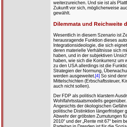
weiterzureichen. Und sie ist als Pla
Zukunft vor sich, möglicherweise au
gewählt.
Dilemmata und Reichweite de
Wesentlich in diesem Szenario ist Ze
herausragende Funktion dieses autor
Integrationsideologie, die sich eigne
deren materielle Verhältnisse sich mi
haben, und in der subjektiven Unsich
haben, wie sich die Konkurrenz um we
zu den USA allerdings ist die Funkt
Strategien der Normung, Überwachung
werden ausgeweitet.
[4]
So sind denn 
Mittelschichten (Erbschaftssteuer, 
auch nicht sollen).
Der FDP als politisch klarstem Ausdru
Wohlfahrtsstaatsmodells gegenüber. 
Angesichts der ökologischen Gefährdu
politische Distinktion längerfristige
Abwehr der gröbsten Zumutungen für
2010“ und der „Rente mit 67“ beim be
Parteitag in Dresden ist für die Soz