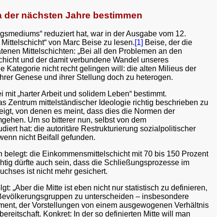
nda der nächsten Jahre bestimmen
ungsmediums“ reduziert hat, war in der Ausgabe vom 12.
Mittelschicht“ von Marc Beise zu lesen.
[1]
Beise, der die
ratenen Mittelschichten: „Bei all den Problemen an den
elschicht und der damit verbundene Wandel unseres
Kategorie nicht recht gelingen will: die alten Milieus der
hrer Genese und ihrer Stellung doch zu heterogen.
ei mit „harter Arbeit und solidem Leben“ bestimmt.
as Zentrum mittelständischer Ideologie richtig beschrieben zu
eigt, von denen es meint, dass dies die Normen der
mgehen. Um so bitterer nun, selbst von dem
iert hat: die autoritäre Restrukturierung sozialpolitischer
wenn nicht Beifall gefunden.
 belegt: die Einkommensmittelschicht mit 70 bis 150 Prozent
tig dürfte auch sein, dass die Schließungsprozesse im
chses ist nicht mehr gesichert.
 „Aber die Mitte ist eben nicht nur statistisch zu definieren,
en Bevölkerungsgruppen zu unterscheiden – insbesondere
agement, der Vorstellungen von einem ausgewogenen Verhältnis
eitschaft. Konkret: In der so definierten Mitte will man