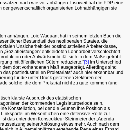
ubenssätzen nach wie vor anhängen. Insoweit hat die FDP eine
en der gewerkschaftlich organisierten Lohnabhängigen sie
chten anhängen. Loic Waquant hat in seinem letzten Buch die
sentlicher Bestandteil des neoliberalen Staates, die
sozialen Unsicherheit der postindustriellen Arbeiterklasse,
en ‚Sozialleistungen’ entkleideten Lohnarbeit verschlechtert
produktion oder Aufwärtsmobilität sich in dem Maße getrübt
gung mit öffentlichen Gütern reduzierte.“
[3]
Im Unterschied
 in dem dort vorhandenen Maß ausgeprägt. Allerdings sind
des postindustriellen Proletariats“ auch hier erkennbar und
ierung für die unter Druck geratenen Sektoren der
rade solche, die dem Prekariat nicht zu gute kommen (und
tisch klarste Ausdruck des etatistischen
ntagonisten der kommenden Legislaturperiode sein.
ne Konstellation, bei der die Grünen ihre Position als
ie Linkspartei im Wesentlichen eine defensive Rolle zur
ist das unter dem Konstrukteur Steinmeier der „Agenda
er Voraussetzung seiner Ablösung etwas mehr. Auch nach dem
. Die sich in Allgemeinplätzen ergehende Rede eines Erhard