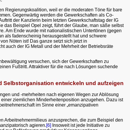
en Regierungskoalition, weil er die moderaten Töne für bare
men. Gegenwärtig werden die Gewerkschaften als Co-
tritt der Kanzlerin beim letzten Gewerkschaftstag der IG
e das Beispiel Opel zeigt, führt der Glaube, man säße selbst
 Irre. Am Ende wurde mit nationalistischen Untertönen (gegen
un als fadenscheinig herausgestellt hat und schwere
n Nöten ist! Das ganze setzt sich jetzt in
cht auch der IG Metall und der Mehrheit der Betriebsräte
senbewältigung versuchen, sich der Gewerkschaften zu
nen Fußtritt. Attraktiver für die nach Lösungen suchende
d Selbstorganisation entwickeln und aufzeigen
hrungen und -mehrheiten nach eigenen Wegen zur Ablösung
us einer ziemlichen Minderheitenposition anzugehen. Dazu ist
rbeitnehmerschaft im Sinne einer „emanzipativen
ten Arbeitnehmermilieus anzusprechen, die zum Beispiel den
manzipatorisch agieren.
[6]
Insoweit ist jede Initiative zu