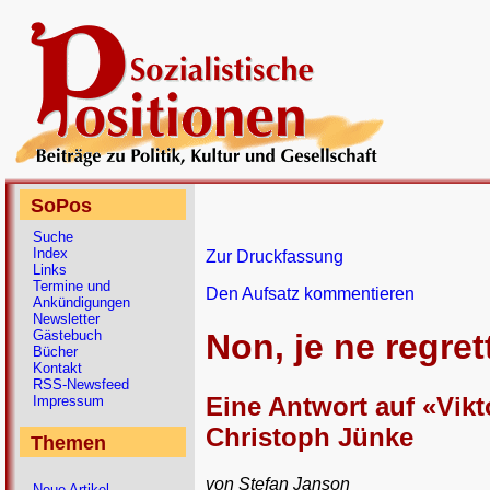
SoPos
Suche
Index
Zur Druckfassung
Links
Termine und
Den Aufsatz kommentieren
Ankündigungen
Newsletter
Gästebuch
Non, je ne regret
Bücher
Kontakt
RSS-Newsfeed
Eine Antwort auf «Vikt
Impressum
Christoph Jünke
Themen
von Stefan Janson
Neue Artikel