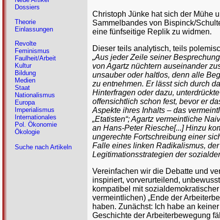
Dossiers
Christoph Jünke hat sich der Mühe 
Theorie
Sammelbandes von Bispinck/Schulte
Einlassungen
eine fünfseitige Replik zu widmen.
Revolte
Dieser teils analytisch, teils polemi
Feminismus
„Aus jeder Zeile seiner Besprechung
Faulheit/Arbeit
von Agartz nüchtern auseinander zus
Kultur
Bildung
unsauber oder haltlos, denn alle Beg
Medien
zu entnehmen. Er lässt sich durch das
Staat
Hinterfragen oder dazu, unterdrückt
Nationalismus
offensichtlich schon fest, bevor er d
Europa
Aspekte ihres Inhalts – das vermein
Imperialismus
Internationales
„Etatisten“; Agartz vermeintliche Naiv
Pol. Ökonomie
an Hans-Peter Riesche[...] Hinzu kom
Ökologie
ungerechte Fortschreibung einer sic
Falle eines linken Radikalismus, d
Suche nach Artikeln
Legitimationsstrategien der sozialde
Vereinfachen wir die Debatte und ve
inspiriert, vorverurteilend, unbewuss
kompatibel mit sozialdemokratischer 
vermeintlichen) „Ende der Arbeiterb
haben. Zunächst: Ich habe an keine
Geschichte der Arbeiterbewegung fäll