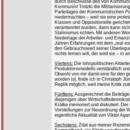
durch Beschlüsse des von
Kommuni
Kommunist
Trotzki die Militarisieru
Parteitages der
Kommunistischen Pa
niedermachten – weil sie eine prole
Klassen und Oppositionelle gerich
verantwortet wurden, dann kann sich 
Stalinismus richten. Mit anderen Wo
Niederlage der Arbeiter- und Emanzi
Jahren Erfahrungen mit dem „real exi
den Gebrauchswert seiner Überlegun
nichts lernen will, der wird sie – i
Viertens:
Die lohnpolitischen Arbeite
Produktionsmodells verständlich und
Obwohl von mir damit eine für den ge
worden ist, finde ich in Christoph Jü
Replik möglich, weil meine Kritik zu
Fünftens:
Ausgerechnet die Beiträge, 
diejenigen über Wirtschaftsdemokrat
Krätke memoriert und diskutiert. Der
Vorstellungen zur Neuordnung der Wir
eigentliche Aktualität von Viktor Agar
Sechstens:
Zitat aus meiner Rezensio