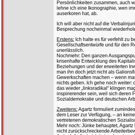
Persönlichkeiten zusammen, auch we
lehne ich eine Ikonographie, wen im
auserkoren hat, ab.
Ich will aber nicht auf die Verbali
Besprechung nocheinmal wiederhole
Erstens:
Ich halte es für verfehlt zu 
Gesellschaftsentwürfe und für den R
unerlässlich
.
Nochmehr: Den ganzen Ausgangspunkt
krisenhafte Entwicklung des Kapita
Beziehungen und der erweiterten Inw
man ihn doch jetzt nicht als Galions
Gewerkschaften machen – wenn man es
nichts geben. Ich gehe noch weiter: 
das wieder „linksradikal“ klingen m
inspirierender sein, weil sich deren
Sozialdemokratie und deutschen Arbe
Zweitens:
Agartz formuliert zuminde
dem Leser zur Verfügung, – an keine
vertretenen demokratischen Soziali
Mehr noch: Jünke behauptet, Agartz
nicht zurückschreckende Arbeiterbew