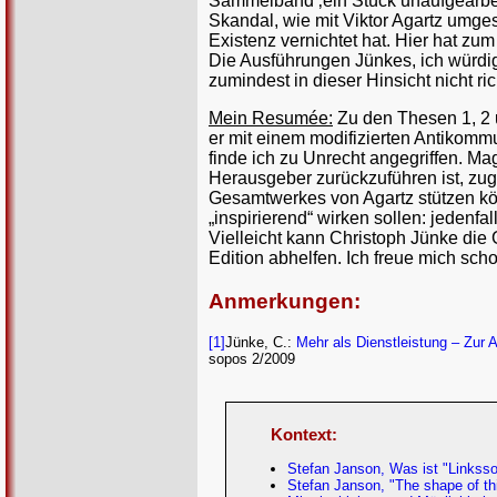
Sammelband ‚ein Stück unaufgearbeit
Skandal, wie mit Viktor Agartz umge
Existenz vernichtet hat. Hier hat zum
Die Ausführungen Jünkes, ich würdi
zumindest in dieser Hinsicht nicht ric
Mein Resumée:
Zu den Thesen 1, 2 u
er mit einem modifizierten Antikomm
finde ich zu Unrecht angegriffen. Ma
Herausgeber zurückzuführen ist, zu
Gesamtwerkes von Agartz stützen kön
„inspirierend“ wirken sollen: jedenfa
Vielleicht kann Christoph Jünke die
Edition abhelfen. Ich freue mich scho
Anmerkungen:
[1]
Jünke, C.:
Mehr als Dienstleistung – Zur 
sopos 2/2009
Kontext:
Stefan Janson, Was ist "Linkss
Stefan Janson, "The shape of thi