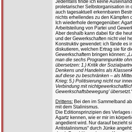
Jedenfalls finde ich keine Auseinan
proletarischer Selbstorganisation i
auch tagesaktuell erkennbaren Bestr
nichts erhellendes zu den Kämpfen d
Ich wiederhole demgegenüber: Agartz
Arbeitsteilung von Partei und Gewe
Aber deshalb kann dabei für die heu
und der Gewerkschaften nicht viel 
Konstruktiv gewendet: ich fände es i
diskutieren, welchen Ertrag sie für 
Gewerkschaftern bringen können:
„L
man die sechs Programmpunkte ohne 
übersetzen: 1.) Kritik der Sozialpart
Denkens und Handelns als Klassenkam
auf diese zu beschränken – als Mitte
Krieg; 5.) Politisierung nicht nur i
Verbindung mit nichtgewerkschaftlic
Gewerkschaftsbewegung’ übersetzt.
Drittens:
Bei den im Sammelband abged
mit dem Stalinismus.
Die Editionsprinzipien des Verlages 
Agartz kennen, wie er mir im körperl
angedient wird. Nur darauf bezieht
Antistalinismus“ durch Jünke angeht