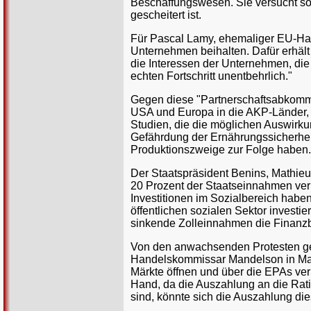
Beschaffungswesen. Sie versucht so
gescheitert ist.
Für Pascal Lamy, ehemaliger EU-Ha
Unternehmen beihalten. Dafür erhält
die Interessen der Unternehmen, di
echten Fortschritt unentbehrlich."
Gegen diese "Partnerschaftsabkomm
USA und Europa in die AKP-Länder, d
Studien, die die möglichen Auswirk
Gefährdung der Ernährungssicherhei
Produktionszweige zur Folge haben.
Der Staatspräsident Benins, Mathieu
20 Prozent der Staatseinnahmen verl
Investitionen im Sozialbereich hab
öffentlichen sozialen Sektor invest
sinkende Zolleinnahmen die Finanzb
Von den anwachsenden Protesten gege
Handelskommissar Mandelson in Mali
Märkte öffnen und über die EPAs ver
Hand, da die Auszahlung an die Rat
sind, könnte sich die Auszahlung die