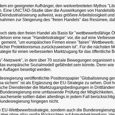
dem ein geeigneter Aufhänger, den weitverbreiteten Mythos "Li
en. Eine UNCTAD-Studie über die Auswirkungen von Handelslibera
 Deindustrialisierung aufweist, was größere Arbeitslosigkeit und
nahmen zur Steigerung des "freien Handels" das Resümee, daß
ch stets den freien Handel als Basis für "wettbewerbsfähige Ö
lson eine neue "Handelsstrategie" vor, die auf eine Verbesseru
gemeint, "um europäischen Firmen einen "fairen" Wettbewerb z
licher Protektionismus zurückzuweisen ist". Für die nächsten M
tegie für einen verbesserten Marktzugang für das öffentliche
s"-Netzwerk", in dem über 70 soziale Bewegungen organisiert s
as europäische Sozialmodell gefährdet sein könnte. Denn wie 
he Auflagen beseitigt werden.
sregierung veröffentlichte Positionspapier "Globalisierung ges
a sichern" ist als Ergänzung der EU-Strategie zu sehen. Dort h
ische Dienstleister die Marktzugangsbedingungen in Drittlände
 Bundesregierung eine umfassende Prüfung der Möglichkeiten, h
aucherseite sollten dabei allerdings in jedem Fall berücksicht
Bundesregierung hingegen nicht.
die EU-Wettbewerbsstrategie, sondern auch die Bundesregierung 
 dabei ohne allzu große Rücksichten auf Armutsbekämpfung, Ver