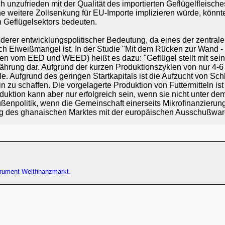
unzufrieden mit der Qualität des importierten Geflügelfleische
weitere Zollsenkung für EU-Importe implizieren würde, könnte 
n Geflügelsektors bedeuten.
onderer entwicklungspolitischer Bedeutung, da eines der zent
ch Eiweißmangel ist. In der Studie "Mit dem Rücken zur Wand 
ben vom EED und WEED) heißt es dazu: "Geflügel stellt mit sei
ährung dar. Aufgrund der kurzen Produktionszyklen von nur 4-
 Aufgrund des geringen Startkapitals ist die Aufzucht von Schl
zu schaffen. Die vorgelagerte Produktion von Futtermitteln ist
duktion kann aber nur erfolgreich sein, wenn sie nicht unter 
enpolitik, wenn die Gemeinschaft einerseits Mikrofinanzierungs
ng des ghanaischen Marktes mit der europäischen Ausschußware 
trument Weltfinanzmarkt.