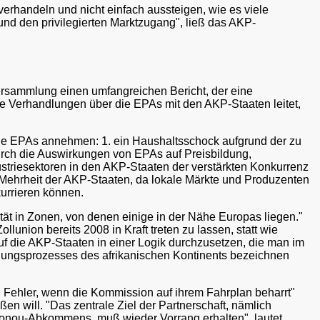
verhandeln und nicht einfach aussteigen, wie es viele
 und den privilegierten Marktzugang", ließ das AKP-
ersammlung einen umfangreichen Bericht, der eine
ie Verhandlungen über die EPAs mit den AKP-Staaten leitet,
die EPAs annehmen: 1. ein Haushaltsschock aufgrund der zu
rch die Auswirkungen von EPAs auf Preisbildung,
striesektoren in den AKP-Staaten der verstärkten Konkurrenz
e Mehrheit der AKP-Staaten, da lokale Märkte und Produzenten
kurrieren können.
tät in Zonen, von denen einige in der Nähe Europas liegen."
llunion bereits 2008 in Kraft treten zu lassen, statt wie
uf die AKP-Staaten in einer Logik durchzusetzen, die man im
nigungsprozesses des afrikanischen Kontinents bezeichnen
 Fehler, wenn die Kommission auf ihrem Fahrplan beharrt"
n will. "Das zentrale Ziel der Partnerschaft, nämlich
tonou-Abkommens, muß wieder Vorrang erhalten", lautet