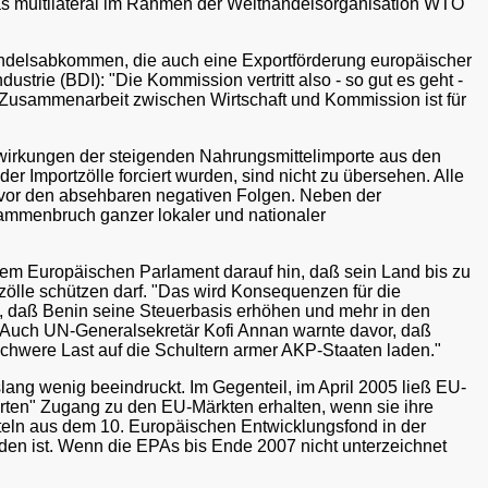
as multilateral im Rahmen der Welthandelsorganisation WTO
ndelsabkommen, die auch eine Exportförderung europäischer
rie (BDI): "Die Kommission vertritt also - so gut es geht -
 Zusammenarbeit zwischen Wirtschaft und Kommission ist für
irkungen der steigenden Nahrungsmittelimporte aus den
Importzölle forciert wurden, sind nicht zu übersehen. Alle
 vor den absehbaren negativen Folgen. Neben der
ammenbruch ganzer lokaler und nationaler
dem Europäischen Parlament darauf hin, daß sein Land bis zu
zölle schützen darf. "Das wird Konsequenzen für die
P, daß Benin seine Steuerbasis erhöhen und mehr in den
." Auch UN-Generalsekretär Kofi Annan warnte davor, daß
chwere Last auf die Schultern armer AKP-Staaten laden."
ang wenig beeindruckt. Im Gegenteil, im April 2005 ließ EU-
ten" Zugang zu den EU-Märkten erhalten, wenn sie ihre
tteln aus dem 10. Europäischen Entwicklungsfond in der
en ist. Wenn die EPAs bis Ende 2007 nicht unterzeichnet