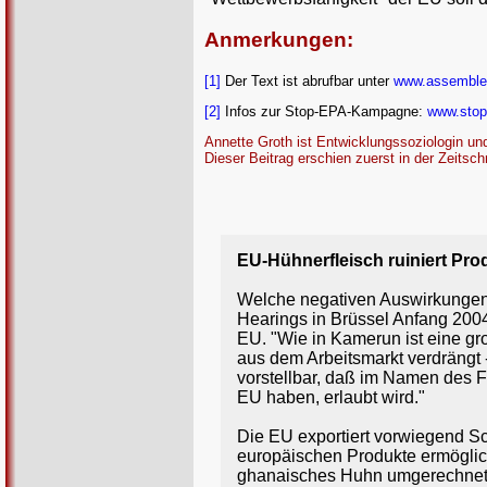
Anmerkungen:
[1]
Der Text ist abrufbar unter
www.assemblee
[2]
Infos zur Stop-EPA-Kampagne:
www.stop
Annette Groth ist Entwicklungssoziologin und 
Dieser Beitrag erschien zuerst in der Zeitschr
EU-Hühnerfleisch ruiniert Pr
Welche negativen Auswirkungen 
Hearings in Brüssel Anfang 200
EU. "Wie in Kamerun ist eine gr
aus dem Arbeitsmarkt verdrängt -
vorstellbar, daß im Namen des F
EU haben, erlaubt wird."
Die EU exportiert vorwiegend Sc
europäischen Produkte ermöglich
ghanaisches Huhn umgerechnet 2