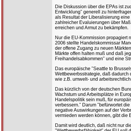
Die Diskussion über die EPAs ist zu
Entwicklung" generell zu hinterfrag
als Resultat der Liberalisierung eine
zahlreicher Evaluierungen über Maß
erreichen und Armut zu bekämpfen.
Nur die EU-Kommission propagiert no
2006 stellte Handelskommissar Mande
der offene Zugang zu neuen Märkten 
Märkte offen halten muß und daß jeg
Freihandelsabkommen" und eine Stra
Das europäische "Seattle to Brussel
Wettbewerbsstrategie, daß dadurch d
wie z.B. umwelt- und arbeitsrechtlic
Das kürzlich von der deutschen Bunde
Wachstum und Arbeitsplätze in Europ
Handelspolitik sein muß, für europä
verbessern." Darum "befürwortet die
negative Auswirkungen auf der Verbr
vermieden werden können, gibt die 
Damit wird deutlich, daß nicht nur 
"Wettbewerbsfähigkeit" der EU soll