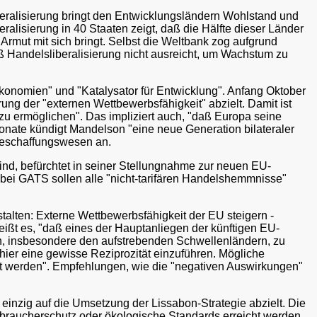
beralisierung bringt den Entwicklungsländern Wohlstand und
lisierung in 40 Staaten zeigt, daß die Hälfte dieser Länder
 Armut mit sich bringt. Selbst die Weltbank zog aufgrund
 Handelsliberalisierung nicht ausreicht, um Wachstum zu
konomien" und "Katalysator für Entwicklung". Anfang Oktober
ng der "externen Wettbewerbsfähigkeit" abzielt. Damit ist
u ermöglichen". Das impliziert auch, "daß Europa seine
onate kündigt Mandelson "eine neue Generation bilateraler
 Beschaffungswesen an.
ind, befürchtet in seiner Stellungnahme zur neuen EU-
bei GATS sollen alle "nicht-tarifären Handelshemmnisse"
talten: Externe Wettbewerbsfähigkeit der EU steigern -
eißt es, "daß eines der Hauptanliegen der künftigen EU-
rn, insbesondere den aufstrebenden Schwellenländern, zu
ier eine gewisse Reziprozität einzuführen. Mögliche
igt werden". Empfehlungen, wie die "negativen Auswirkungen"
einzig auf die Umsetzung der Lissabon-Strategie abzielt. Die
braucherschutz oder ökologische Standards erreicht werden.