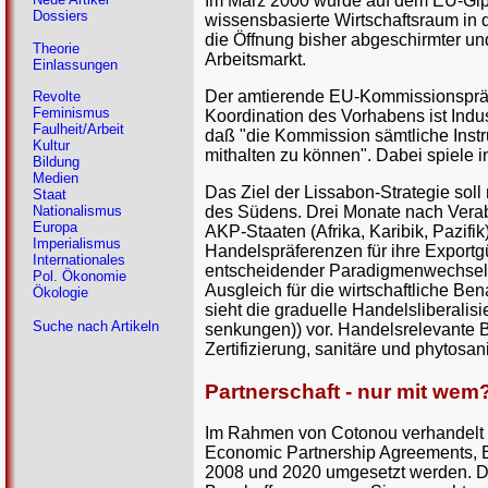
Im März 2000 wurde auf dem EU-Gipfe
Dossiers
wissensbasierte Wirtschaftsraum in d
die Öffnung bisher abgeschirmter un
Theorie
Arbeitsmarkt.
Einlassungen
Der amtierende EU-Kommissionspräsid
Revolte
Feminismus
Koordination des Vorhabens ist Ind
Faulheit/Arbeit
daß "die Kommission sämtliche Ins
Kultur
mithalten zu können". Dabei spiele 
Bildung
Medien
Das Ziel der Lissabon-Strategie sol
Staat
des Südens. Drei Monate nach Vera
Nationalismus
Europa
AKP-Staaten (Afrika, Karibik, Pazi
Imperialismus
Handelspräferenzen für ihre Exportg
Internationales
entscheidender Paradigmenwechsel:
Pol. Ökonomie
Ausgleich für die wirtschaftliche 
Ökologie
sieht die graduelle Handelslibera
Suche nach Artikeln
senkungen)) vor. Handelsrelevante 
Zertifizierung, sanitäre und phytosa
Partnerschaft - nur mit wem
Im Rahmen von Cotonou verhandelt 
Economic Partnership Agreements, 
2008 und 2020 umgesetzt werden. Die