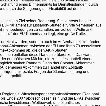
 bis 2010 der "wettbewerbsfähigste und dynamischste
e Schaffung eines Binnenmarkts für Dienstleistungen, durch
nd durch die Steigerung der Flexibilität auf dem
öchsten Ziel seiner Regierung. Stellvertreter bei der
s EU-Parlament zur Lissabon-Strategie führte Verheugen aus,
Rahmenbedingungen zu schaffen, um auf dem Weltmarkt
petenz" der EU-Kommission liegt, eine große Rolle.
 EU erreicht werden, sondern auch im Außenhandel mit Ländern
tonou-Abkommen zwischen der EU und ihren 79 assoziierten
 Lomé-Abkommen ab, die den AKP-Staaten
Abkommen entfallen diese Handelspräferenzen. Das war ein
r europäischen Mächte, die zumindest partiell einen
n ungleich starken Partnern. Denn das Cotonou-Abkommen
Allgemeines Abkommen zu Handel und Zolltarif(-
e Eigentumsrechte, Fragen der Standardisierung und
aucherpolitik.
r Regionale Wirtschaftspartnerschaftsabkommen (Regional
 bis Ende 2007 abgeschlossen sein und die EPAs zwischen
iche Investitionen, Wettbewerb und öffentliches