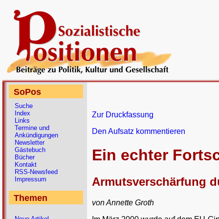
SoPos
Suche
Index
Zur Druckfassung
Links
Termine und
Den Aufsatz kommentieren
Ankündigungen
Newsletter
Gästebuch
Ein echter Fortsc
Bücher
Kontakt
RSS-Newsfeed
Armutsverschärfung d
Impressum
Themen
von Annette Groth
Neue Artikel