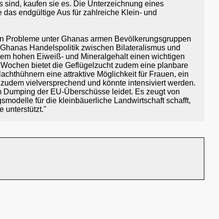
s sind, kaufen sie es. Die Unterzeichnung eines
das endgültige Aus für zahlreiche Klein- und
ralen Probleme unter Ghanas armen Bevölkerungsgruppen
- Ghanas Handelspolitik zwischen Bilateralismus und
nem hohen Eiweiß- und Mineralgehalt einen wichtigen
6 Wochen bietet die Geflügelzucht zudem eine planbare
achthühnern eine attraktive Möglichkeit für Frauen, ein
 zudem vielversprechend und könnte intensiviert werden.
dem Dumping der EU-Überschüsse leidet. Es zeugt von
modelle für die kleinbäuerliche Landwirtschaft schafft,
unterstützt."