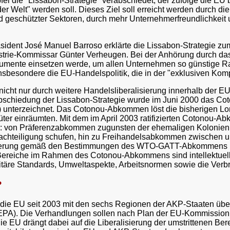
l die "Lissabon-Strategie" verabschiedet, der zufolge die EU
er Welt" werden soll. Dieses Ziel soll erreicht werden durch di
d geschützter Sektoren, durch mehr Unternehmerfreundlichkeit u
ent José Manuel Barroso erklärte die Lissabon-Strategie zum h
ustrie-Kommissar Günter Verheugen. Bei der Anhörung durch da
trumente einsetzen werde, um allen Unternehmen so günstige 
insbesondere die EU-Handelspolitik, die in der "exklusiven Kom
l nicht nur durch weitere Handelsliberalisierung innerhalb der
bschiedung der Lissabon-Strategie wurde im Juni 2000 das Co
fik) unterzeichnet. Das Cotonou-Abkommen löst die bisherigen
üter einräumten. Mit dem im April 2003 ratifizierten Cotonou-
 von Präferenzabkommen zugunsten der ehemaligen Kolonien de
Benachteiligung schufen, hin zu Freihandelsabkommen zwische
lisierung gemäß den Bestimmungen des WTO-GATT-Abkommens (
Bereiche im Rahmen des Cotonou-Abkommens sind intellektuell
nitäre Standards, Umweltaspekte, Arbeitsnormen sowie die Verbr
?
die EU seit 2003 mit den sechs Regionen der AKP-Staaten übe
EPA). Die Verhandlungen sollen nach Plan der EU-Kommission
 EU drängt dabei auf die Liberalisierung der umstrittenen Bere