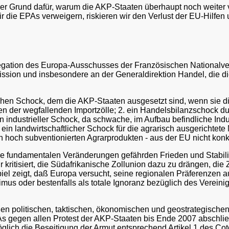
cher Grund dafür, warum die AKP-Staaten überhaupt noch weiter 
ir die EPAs verweigern, riskieren wir den Verlust der EU-Hilfen
elegation des Europa-Ausschusses der Französischen Nationalv
ssion und insbesondere an der Generaldirektion Handel, die d
fachen Schock, dem die AKP-Staaten ausgesetzt sind, wenn sie 
 der wegfallenden Importzölle; 2. ein Handelsbilanzschock du
industrieller Schock, da schwache, im Aufbau befindliche Indu
ein landwirtschaftlicher Schock für die agrarisch ausgerichtet
den hoch subventionierten Agrarprodukten - aus der EU nicht kon
ese fundamentalen Veränderungen gefährden Frieden und Stabili
ritisiert, die Südafrikanische Zollunion dazu zu drängen, die Zo
iel zeigt, daß Europa versucht, seine regionalen Präferenzen a
imus oder bestenfalls als totale Ignoranz bezüglich des Verei
en politischen, taktischen, ökonomischen und geostrategischen
 gegen allen Protest der AKP-Staaten bis Ende 2007 abschließe
lich die Beseitigung der Armut entsprechend Artikel 1 des Co