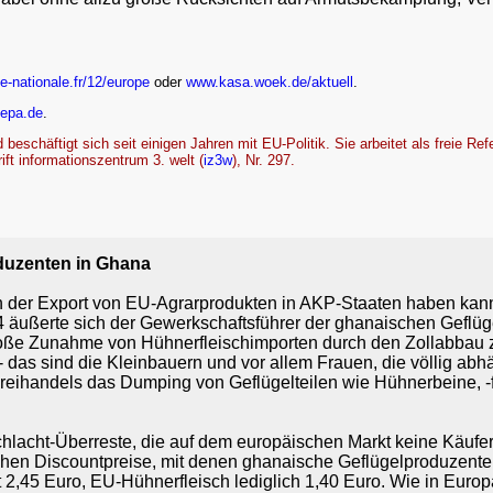
-nationale.fr/12/europe
oder
www.kasa.woek.de/aktuell
.
epa.de
.
beschäftigt sich seit einigen Jahren mit EU-Politik. Sie arbeitet als freie Ref
ift informationszentrum 3. welt (
iz3w
), Nr. 297.
oduzenten in Ghana
der Export von EU-Agrarprodukten in AKP-Staaten haben kann,
4 äußerte sich der Gewerkschaftsführer der ghanaischen Geflüg
oße Zunahme von Hühnerfleischimporten durch den Zollabbau zu
 das sind die Kleinbauern und vor allem Frauen, die völlig abh
reihandels das Dumping von Geflügelteilen wie Hühnerbeine, -f
hlacht-Überreste, die auf dem europäischen Markt keine Käufe
en Discountpreise, mit denen ghanaische Geflügelproduzenten 
,45 Euro, EU-Hühnerfleisch lediglich 1,40 Euro. Wie in Europ