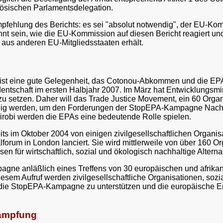
zösischen Parlamentsdelegation.
 Empfehlung des Berichts: es sei "absolut notwendig", der EU-K
nt sein, wie die EU-Kommission auf diesen Bericht reagiert u
aus anderen EU-Mitgliedsstaaten erhält.
h ist eine gute Gelegenheit, das Cotonou-Abkommen und die EPAs
ntschaft im ersten Halbjahr 2007. Im März hat Entwicklungsmi
 zu setzen. Daher will das Trade Justice Movement, ein 60 Org
ellig werden, um den Forderungen der StopEPA-Kampagne Nachd
airobi werden die EPAs eine bedeutende Rolle spielen.
s im Oktober 2004 von einigen zivilgesellschaftlichen Organ
orum in London lanciert. Sie wird mittlerweile von über 160 O
ssen für wirtschaftlich, sozial und ökologisch nachhaltige Alte
gne anläßlich eines Treffens von 30 europäischen und afrikan
iesem Aufruf werden zivilgesellschaftliche Organisationen, s
 die StopEPA-Kampagne zu unterstützen und die europäische Ent
kämpfung