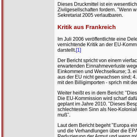
Dieses Druckmittel ist ein wesentli
Zivilgesellschaften fordern. "Wenn w
Sekretariat 2005 verlautbaren.
Kritik aus Frankreich
Im Juli 2006 veröffentlichte eine D
vernichtende Kritik an der EU-Kommi
darstellt.
[1]
Der Bericht spricht von einem vier
erwartenden Einnahmeverluste wegen
Einkommen und Wechselkurse; 3. ein 
aus der EU nicht gewachsen sind; 4. 
mit den Billigimporten - sprich mit 
Weiter heißt es in dem Bericht: "Di
Die EU-Kommission wird scharf dafür k
geplant im Jahre 2010. "Dieses Besp
schlechtesten Sinn als Neo-Kolonial
muß".
Laut dem Bericht begeht "Europa ein
und die Verhandlungen über die EPAs
Reduzierung der Armut und wenn mög