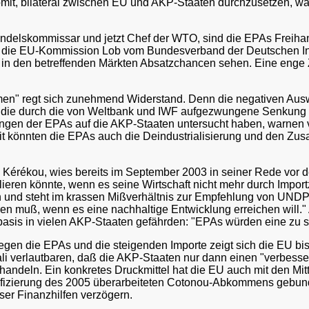
mit, bilateral zwischen EU und AKP-Staaten durchzusetzen, w
ndelskommissar und jetzt Chef der WTO, sind die EPAs Freiha
 die EU-Kommission Lob vom Bundesverband der Deutschen Indust
e in den betreffenden Märkten Absatzchancen sehen. Eine enge
en" regt sich zunehmend Widerstand. Denn die negativen Ausw
ie durch die von Weltbank und IWF aufgezwungene Senkung der 
ungen der EPAs auf die AKP-Staaten untersucht haben, warnen
t könnten die EPAs auch die Deindustrialisierung und den Zus
 Kérékou, wies bereits im September 2003 in seiner Rede vor 
ieren könnte, wenn es seine Wirtschaft nicht mehr durch Import
en und steht im krassen Mißverhältnis zur Empfehlung von UND
ieren muß, wenn es eine nachhaltige Entwicklung erreichen will
asis in vielen AKP-Staaten gefährden: "EPAs würden eine zu s
n die EPAs und die steigenden Importe zeigt sich die EU bisl
 verlautbaren, daß die AKP-Staaten nur dann einen "verbesser
handeln. Ein konkretes Druckmittel hat die EU auch mit den Mi
ifizierung des 2005 überarbeiteten Cotonou-Abkommens gebund
ser Finanzhilfen verzögern.