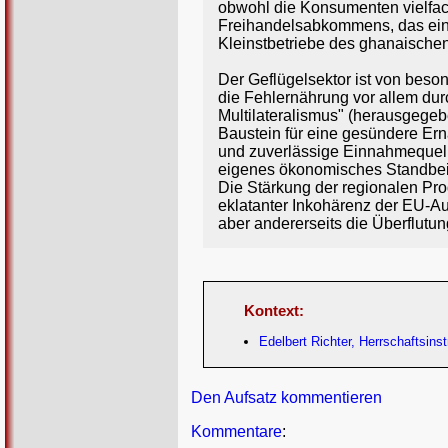
obwohl die Konsumenten vielfach 
Freihandelsabkommens, das eine 
Kleinstbetriebe des ghanaische
Der Geflügelsektor ist von bes
die Fehlernährung vor allem dur
Multilateralismus" (herausgege
Baustein für eine gesündere Ern
und zuverlässige Einnahmequelle.
eigenes ökonomisches Standbein 
Die Stärkung der regionalen Pro
eklatanter Inkohärenz der EU-Auß
aber andererseits die Überflutu
Kontext:
Edelbert Richter, Herrschaftsins
Den Aufsatz kommentieren
Kommentare
: