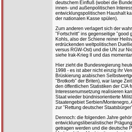
deutschem Einfluß (wobei die Bundesre
innen- und außenpolitischen Interes
entwicklungspolitischen Haushalt k
der nationalen Kasse spülen).
Zum anderen verlagert sich der wah
"Fortschritt" ins gegenseitige "goo
Kohls, also der Schiene reiner Heils
erdrückenden weltpolitischen Duell
versus RGW-Ost) und die UN zur Nich
siehe Irak-Krieg II und das moment
Hier zieht die Bundesregierung heute 
1998 - es ist aber nicht einzig ihr V
Brüskierung arabischen Selbstwertg
"Brotkorb" der Briten), war lange Zei
den öffentlichen Statistiken der CIA
Interessenumsetzung realisieren kann
Staat wieder bündnisorientierte Milit
Staatengebiet Serbien/Montenegro, 
zur "Rettung deutscher Staatsbürger"
Dennoch: die folgenden Jahre gehöre
entwicklungsliberalistischer Prägu
getragen werden und die deutsche Po