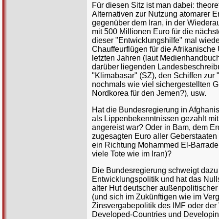
Für diesen Sitz ist man dabei: theor
Alternativen zur Nutzung atomarer 
gegenüber dem Iran, in der Wiedera
mit 500 Millionen Euro für die nächs
dieser "Entwicklungshilfe" mal wiede
Chauffeurflügen für die Afrikanische
letzten Jahren (laut Medienhandbuch
darüber liegenden Landesbeschreibu
"Klimabasar" (SZ), den Schiffen zur
nochmals wie viel sichergestellten G
Nordkorea für den Jemen?), usw.
Hat die Bundesregierung in Afghanis
als Lippenbekenntnissen gezahlt m
angereist war? Oder in Bam, dem Erd
zugesagten Euro aller Geberstaaten
ein Richtung Mohammed El-Barradei 
viele Tote wie im Iran)?
Die Bundesregierung schweigt dazu - 
Entwicklungspolitik und hat das Nu
alter Hut deutscher außenpolitischer
(und sich im Zukünftigen wie im Ve
Zinsvergabepolitik des IMF oder der
Developed-Countries und Developin