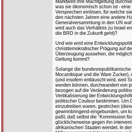
Marktwelt ihre Machtgeltung durchse
was sie ökonomisch schon ist - eine
Versprechen einlösen, für welche sie
den nächsten Jahren eine andere Hal
Generalversammlung in den UN wahrne
wird auch das Verhältnis zu Israel e
die BRD in die Zukunft geht)?
Und wie wird eine Entwicklungspolit
christdemokratischer Prägung auf der
Überzeugung aussehen, die mögliche
Geltung kommt?
Solange die bundesrepublikanische Ent
Mocambique und die Ware Zucker), di
(und insofern enttäuscht wird, weil 
werden können, durchwandert von pr
bezogen auf die Veränderung politis
Vertikalisierung der Entwicklungshil
politischer Couleur bestimmen. Um 0
einzutreiben waren, gestrichen (die
gewinnbringend eingebunden, um kün
paßt, daß selbst die "Kommission für
glücklicherweise gegen ihn interveni
afrikanischen Staaten wendet. In den