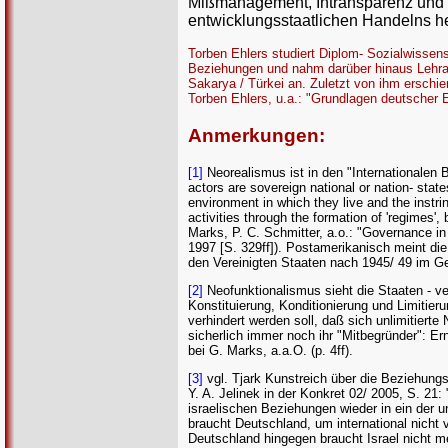
Mißmanagement, Intransparenz und w
entwicklungsstaatlichen Handelns her
Torben Ehlers studiert Diplom- Sozialwissens
Beziehungen und nahm darüber hinaus Lehrauf
Sakarya / Türkei an. Zuletzt von ihm erschien
Torben Ehlers, u.a.: "Grundlagen deutscher En
Anmerkungen:
[1]
Neorealismus ist in den "Internationalen B
actors are sovereign national or nation- states
environment in which they live and the instri
activities through the formation of 'regimes',
Marks, P. C. Schmitter, a.o.: "Governance i
1997 [S. 329ff]). Postamerikanisch meint di
den Vereinigten Staaten nach 1945/ 49 im G
[2]
Neofunktionalismus sieht die Staaten - ver
Konstituierung, Konditionierung und Limitier
verhindert werden soll, daß sich unlimitiert
sicherlich immer noch ihr "Mitbegründer": Er
bei G. Marks, a.a.O. (p. 4ff).
[3]
vgl. Tjark Kunstreich über die Beziehungs
Y. A. Jelinek in der Konkret 02/ 2005, S. 2
israelischen Beziehungen wieder in ein der 
braucht Deutschland, um international nicht v
Deutschland hingegen braucht Israel nicht me