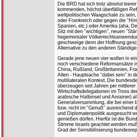
Die BRD hat sich trotz absolut leere
kommenden, höchst überfälligen Ref
weltpolitischen Waagschale zu sein,
oder Frankreich oder gegen die "Hinte
Spanien, etc.) oder Amerika (aha, D
Sitz mit den "wichtigen", neuen "Stä
hegemonialer Völkerrechtsanwendung 
geschweige denn der Hoffnung geschu
Alternative zu den anderen Ständigen
Gerade jene neuen vier wollen in e
noch verschiedene Reformansätze i
China, Rußland, Großbritannien, Fra
Alten - Hauptsache "dabei sein" in 
multilateralen Kontext. Die bundesd
überzeugen seit Jahren per mittlere
Wirtschaftsdelegationen im Tross der
arabische Halbinsel und Anrainer) 
Generalversammlung, die bei einer 
bzw. nicht im "Genuß" ausreichend 
und Diplomatenpolitik ausgesucht we
genießen dürfen. Hierfür ist die Bund
Stimme Israels geachtet werden muß,
Grad der Sensibilisierung bundesrep