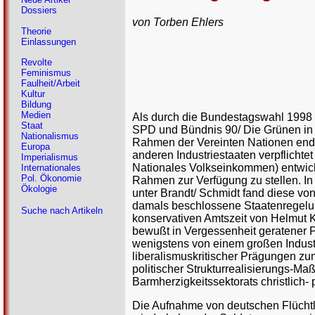
Dossiers
von Torben Ehlers
Theorie
Einlassungen
Revolte
Feminismus
Faulheit/Arbeit
Kultur
Bildung
Medien
Als durch die Bundestagswahl 1998
Staat
SPD und Bündnis 90/ Die Grünen in i
Nationalismus
Rahmen der Vereinten Nationen endl
Europa
anderen Industriestaaten verpflichte
Imperialismus
Nationales Volkseinkommen) entwickl
Internationales
Pol. Ökonomie
Rahmen zur Verfügung zu stellen. In
Ökologie
unter Brandt/ Schmidt fand diese vo
damals beschlossene Staatenregelu
Suche nach Artikeln
konservativen Amtszeit von Helmut K
bewußt in Vergessenheit geratener 
wenigstens von einem großen Industr
liberalismuskritischer Prägungen zum
politischer Strukturrealisierungs-
Barmherzigkeitssektorats christlich-
Die Aufnahme von deutschen Flüchtl