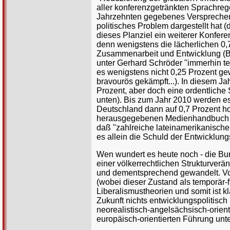
aller konferenzgetränkten Sprachrege
Jahrzehnten gegebenes Versprechen 
politisches Problem dargestellt hat 
dieses Planziel ein weiterer Konfere
denn wenigstens die lächerlichen 0,
Zusammenarbeit und Entwicklung (B
unter Gerhard Schröder "immerhin ten
es wenigstens nicht 0,25 Prozent gew
bravourös gekämpft...). In diesem Ja
Prozent, aber doch eine ordentliche 
unten). Bis zum Jahr 2010 werden es
Deutschland dann auf 0,7 Prozent 
herausgegebenen Medienhandbuch "Ent
daß "zahlreiche lateinamerikanische
es allein die Schuld der Entwicklung
Wen wundert es heute noch - die Bu
einer völkerrechtlichen Strukturver
und dementsprechend gewandelt. Von 
(wobei dieser Zustand als temporär-f
Liberalismustheorien und somit ist k
Zukunft nichts entwicklungspolitisc
neorealistisch-angelsächsisch-orient
europäisch-orientierten Führung unt