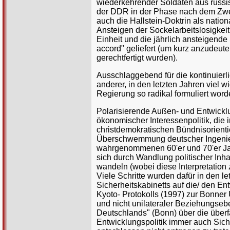
wiederkehrender Soldaten aus russi
der DDR in der Phase nach dem Zwei
auch die Hallstein-Doktrin als nati
Ansteigen der Sockelarbeitslosigkei
Einheit und die jährlich ansteigend
accord" geliefert (um kurz anzudeut
gerechtfertigt wurden).
Ausschlaggebend für die kontinuierl
anderer, in den letzten Jahren viel w
Regierung so radikal formuliert worde
Polarisierende Außen- und Entwicklu
ökonomischer Interessenpolitik, di
christdemokratischen Bündnisorienti
Überschwemmung deutscher Ingenieur
wahrgenommenen 60'er und 70'er Jahr
sich durch Wandlung politischer Inh
wandeln (wobei diese Interpretation 
Viele Schritte wurden dafür in den le
Sicherheitskabinetts auf die/ den En
Kyoto- Protokolls (1997) zur Bonner
und nicht unilateraler Beziehungseb
Deutschlands" (Bonn) über die über
Entwicklungspolitik immer auch Sich