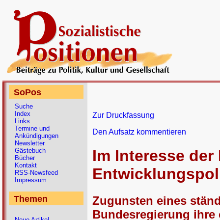
SoPos
Suche
Index
Zur Druckfassung
Links
Termine und
Den Aufsatz kommentieren
Ankündigungen
Newsletter
Gästebuch
Im Interesse der
Bücher
Kontakt
Entwicklungspoli
RSS-Newsfeed
Impressum
Zugunsten eines ständi
Themen
Bundesregierung ihre 
Neue Artikel