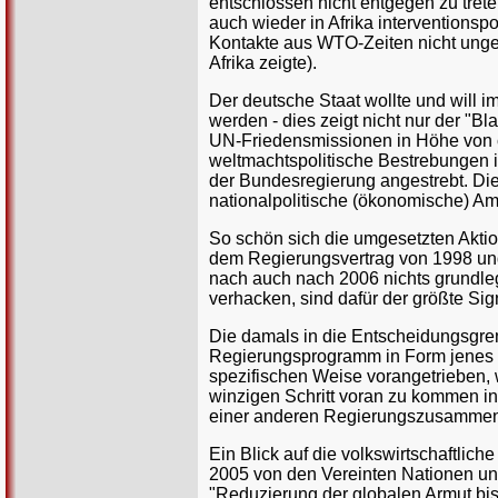
entschlossen nicht entgegen zu tret
auch wieder in Afrika interventionsp
Kontakte aus WTO-Zeiten nicht ungen
Afrika zeigte).
Der deutsche Staat wollte und will 
werden - dies zeigt nicht nur der "B
UN-Friedensmissionen in Höhe von c
weltmachtspolitische Bestrebungen 
der Bundesregierung angestrebt. Die a
nationalpolitische (ökonomische) Am
So schön sich die umgesetzten Aktio
dem Regierungsvertrag von 1998 und 
nach auch nach 2006 nichts grundle
verhacken, sind dafür der größte Sign
Die damals in die Entscheidungsgrem
Regierungsprogramm in Form jenes eb
spezifischen Weise vorangetrieben, 
winzigen Schritt voran zu kommen in
einer anderen Regierungszusammen
Ein Blick auf die volkswirtschaftliche
2005 von den Vereinten Nationen unt
"Reduzierung der globalen Armut bis 