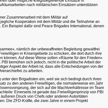
onen über mögliche kriegsbegleitende Einsätze in
ufräumarbeiten nach militärischen Einsätzen unterstützen
ner Zusammenarbeit mit dem Militär auf
 jegliche Kooperation mit dem Militär und die Teilnahme an
e. Ein Beispiel dafür sind Peace Brigades International, denen
nsarmee«, nämlich der unbewaffneten Begleitung gewaltfrei
reiwilligen in Krisengebiete zu schicken, die dort durch ihre
hen können. Auf diese Weise sollen »Räume für den Frieden«
 PBI bemühen sich jedoch, nicht in die politische Arbeit der
iger Aspekt der Arbeit ist, dass alle Entscheidungen von der
ierarchiefrei zu arbeiten.
nter den Brigadisten ein, weil sie sich bedingt durch ihren
atz zu den anderen Freiwilligen, die normalerweise ein Jahr
Wissensvorsprung, der sich auf die Machtverhältnisse im Team
chteile: Einerseits ist gerade das Freiwilligenprinzip von PBI
en äußeren Druck von Chefs oder anderen Autoritäten
eiben. Die ZFD-Kräfte, die zwei Jahre in einem Projekt