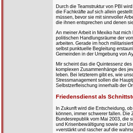
Durch die Teamstruktur von PBI wir
die Fachkräfte auf sich allein geste
müssen, bevor sie mit sinnvoller A
die ihnen entsprechen und denen si
An meiner Arbeit in Mexiko hat mich 
politischen Handlungsräume der von 
arbeiten. Gerade im hoch militarisi
selbst punktuelle Begleitung erstaun
Gemeinden in der Umgebung von Ayutl
Mir scheint das die Quintessenz des 
komplexen Zusammenhänge des jeweili
leben. Bei letzterem gibt es, wie un
Stressmanagement sollen die Hauptp
Selbstzerfleischung innerhalb der O
Friedensdienst als Schnittst
In Zukunft wird die Entscheidung, o
können, immer schwerer fallen. Die Z
Bundesrepublik vom Mai 2003, die si
und Krisenbewältigung sowie zur Un
»verstärkt und rascher auf die wahr