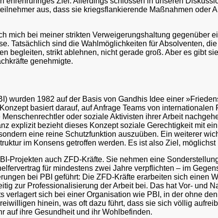
ehrenrühriges Ziel. Allerdings schlossen in unseren Diskussi
rsteilnehmer aus, dass sie kriegsflankierende Maßnahmen oder A
ch mich bei meiner strikten Verweigerungshaltung gegenüber ei
se. Tatsächlich sind die Wahlmöglichkeiten für Absolventen, die
n begleiten, strikt ablehnen, nicht gerade groß. Aber es gibt si
chkräfte genehmigte.
BI) wurden 1982 auf der Basis von Gandhis Idee einer »Friede
 Konzept basiert darauf, auf Anfrage Teams von internationalen F
 Menschenrechtler oder soziale Aktivisten ihrer Arbeit nachge
z explizit bezieht dieses Konzept soziale Gerechtigkeit mit ein.
sondern eine reine Schutzfunktion auszuüben. Ein weiterer wicht
uktur im Konsens getroffen werden. Es ist also Ziel, möglichst h
BI-Projekten auch ZFD-Kräfte. Sie nehmen eine Sonderstellung u
lfervertrag für mindestens zwei Jahre verpflichten – im Gegens
erungen bei PBI geführt: Die ZFD-Kräfte erarbeiten sich einen 
tig zur Professionalisierung der Arbeit bei. Das hat Vor- und Na
s verlagert sich bei einer Organisation wie PBI, in der ohne d
reiwilligen hinein, was oft dazu führt, dass sie sich völlig aufr
r auf ihre Gesundheit und ihr Wohlbefinden.