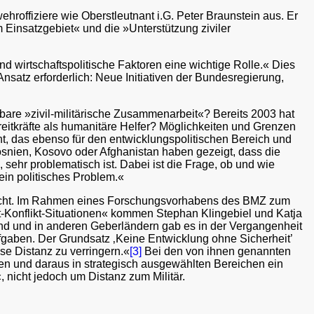
hroffiziere wie Oberstleutnant i.G. Peter Braunstein aus. Er
 Einsatzgebiet« und die »Unterstützung ziviler
d wirtschaftspolitische Faktoren eine wichtige Rolle.« Dies
atz erforderlich: Neue Initiativen der Bundesregierung,
tbare »zivil-militärische Zusammenarbeit«? Bereits 2003 hat
eitkräfte als humanitäre Helfer? Möglichkeiten und Grenzen
cht, das ebenso für den entwicklungspolitischen Bereich und
Bosnien, Kosovo oder Afghanistan haben gezeigt, dass die
 sehr problematisch ist. Dabei ist die Frage, ob und wie
ein politisches Problem.«
eicht. Im Rahmen eines Forschungsvorhabens des BMZ zum
-Konflikt-Situationen« kommen Stephan Klingebiel und Katja
and und in anderen Geberländern gab es in der Vergangenheit
fgaben. Der Grundsatz ‚Keine Entwicklung ohne Sicherheit’
se Distanz zu verringern.«
[3]
Bei den von ihnen genannten
ten und daraus in strategisch ausgewählten Bereichen ein
 nicht jedoch um Distanz zum Militär.