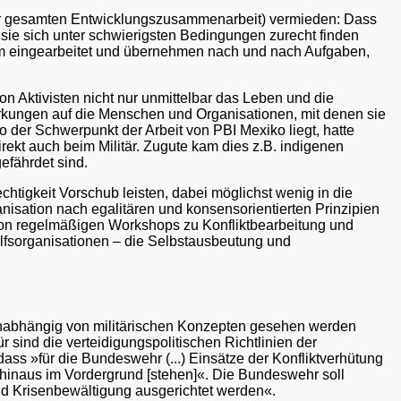
der gesamten Entwicklungszusammenarbeit) vermieden: Dass
 sie sich unter schwierigsten Bedingungen zurecht finden
eam eingearbeitet und übernehmen nach und nach Aufgaben,
on Aktivisten nicht nur unmittelbar das Leben und die
irkungen auf die Menschen und Organisationen, mit denen sie
 der Schwerpunkt der Arbeit von PBI Mexiko liegt, hatte
rekt auch beim Militär. Zugute kam dies z.B. indigenen
efährdet sind.
chtigkeit Vorschub leisten, dabei möglichst wenig in die
isation nach egalitären und konsensorientierten Prinzipien
ng von regelmäßigen Workshops zu Konfliktbearbeitung und
lfsorganisationen – die Selbstausbeutung und
 unabhängig von militärischen Konzepten gesehen werden
r sind die verteidigungspolitischen Richtlinien der
ss »für die Bundeswehr (...) Einsätze der Konfliktverhütung
hinaus im Vordergrund [stehen]«. Die Bundeswehr soll
und Krisenbewältigung ausgerichtet werden«.