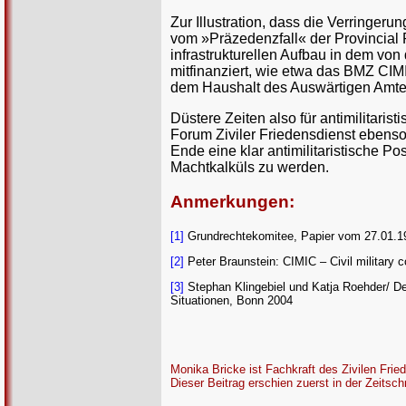
Zur Illustration, dass die Verringer
vom »Präzedenzfall« der Provincial 
infrastrukturellen Aufbau in dem von 
mitfinanziert, wie etwa das BMZ CI
dem Haushalt des Auswärtigen Amtes 
Düstere Zeiten also für antimilitaris
Forum Ziviler Friedensdienst ebenso
Ende eine klar antimilitaristische P
Machtkalküls zu werden.
Anmerkungen:
[1]
Grundrechtekomitee, Papier vom 27.01.19
[2]
Peter Braunstein: CIMIC – Civil military 
[3]
Stephan Klingebiel und Katja Roehder/ Deut
Situationen, Bonn 2004
Monika Bricke ist Fachkraft des Zivilen Frie
Dieser Beitrag erschien zuerst in der Zeitschr