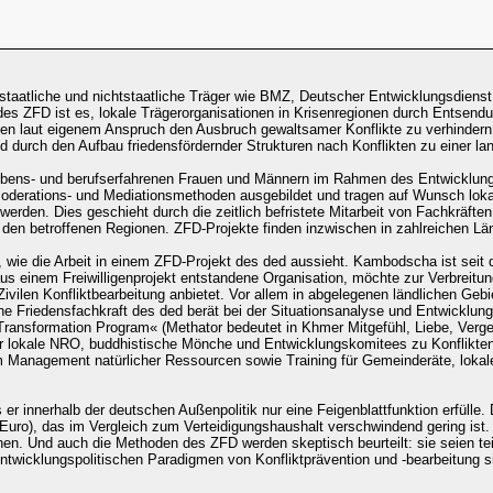
 staatliche und nichtstaatliche Träger wie BMZ, Deutscher Entwicklungsdiens
s ZFD ist es, lokale Trägerorganisationen in Krisenregionen durch Entsend
len laut eigenem Anspruch den Ausbruch gewaltsamer Konflikte zu verhindern s
 durch den Aufbau friedensfördernder Strukturen nach Konflikten zu einer lan
n lebens- und berufserfahrenen Frauen und Männern im Rahmen des Entwicklun
Moderations- und Mediationsmethoden ausgebildet und tragen auf Wunsch loka
werden. Dies geschieht durch die zeitlich befristete Mitarbeit von Fachkräften
n den betroffenen Regionen. ZFD-Projekte finden inzwischen in zahlreichen Lä
, wie die Arbeit in einem ZFD-Projekt des ded aussieht. Kambodscha ist seit 
s einem Freiwilligenprojekt entstandene Organisation, möchte zur Verbreitung
ilen Konfliktbearbeitung anbietet. Vor allem in abgelegenen ländlichen Gebie
ne Friedensfachkraft des ded berät bei der Situationsanalyse und Entwicklu
ransformation Program« (Methator bedeutet in Khmer Mitgefühl, Liebe, Vergeb
für lokale NRO, buddhistische Mönche und Entwicklungskomitees zu Konflikte
m Management natürlicher Ressourcen sowie Training für Gemeinderäte, lokale
 er innerhalb der deutschen Außenpolitik nur eine Feigenblattfunktion erfüll
 Euro), das im Vergleich zum Verteidigungshaushalt verschwindend gering ist.
en. Und auch die Methoden des ZFD werden skeptisch beurteilt: sie seien teilw
 entwicklungspolitischen Paradigmen von Konfliktprävention und -bearbeitung