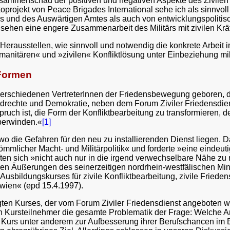
Zusammenschau der positiven und negativen Aspekte des Zivile
projekt von Peace Brigades International sehe ich als sinnvoll
s und des Auswärtigen Amtes als auch von entwicklungspolitisc
 sehen eine engere Zusammenarbeit des Militärs mit zivilen Krä
Herausstellen, wie sinnvoll und notwendig die konkrete Arbeit 
umanitären« und »zivilen« Konfliktlösung unter Einbeziehung 
Formen
schiedenen VertreterInnen der Friedensbewegung geboren, die e
ndrechte und Demokratie, neben dem Forum Ziviler Friedensdien
ch ist, die Form der Konfliktbearbeitung zu transformieren, den
berwinden.«
[1]
o die Gefahren für den neu zu installierenden Dienst liegen.
mlicher Macht- und Militärpolitik« und forderte »eine eindeutig
ften sich »nicht auch nur in die irgend verwechselbare Nähe zu 
en Äußerungen des seinerzeitigen nordrhein-westfälischen Mini
usbildungskurses für zivile Konfliktbearbeitung, zivile Friede
ien« (epd 15.4.1997).
agten Kurses, der vom Forum Ziviler Friedensdienst angeboten w
en Kursteilnehmer die gesamte Problematik der Frage: Welche 
n Kurs unter anderem zur Aufbesserung ihrer Berufschancen im 