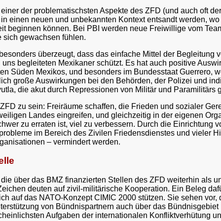
d einer der problematischsten Aspekte des ZFD (und auch oft 
llt in einen neuen und unbekannten Kontext entsandt werden, wo
rbeit beginnen können. Bei PBI werden neue Freiwillige vom T
e sich gewachsen fühlen.
besonders überzeugt, dass das einfache Mittel der Begleitung v
uns begleiteten Mexikaner schützt. Es hat auch positive Ausw
erten Süden Mexikos, und besonders im Bundesstaat Guerrero, wo
lich große Auswirkungen bei den Behörden, der Polizei und indi
a, die akut durch Repressionen von Militär und Paramilitärs g
ZFD zu sein: Freiräume schaffen, die Frieden und sozialer Gere
gen Landes eingreifen, und gleichzeitig in der eigenen Organ
schwer zu erraten ist, viel zu verbessern. Durch die Einrichtu
robleme im Bereich des Zivilen Friedensdienstes und vieler Hi
rganisationen – vermindert werden.
elle
b die über das BMZ finanzierten Stellen des ZFD weiterhin als
eichen deuten auf zivil-militärische Kooperation. Ein Beleg dafü
ch auf das NATO-Konzept CIMIC 2000 stützen. Sie sehen vor, da
terstützung von Bündnispartnern auch über das Bündnisgebiet 
scheinlichsten Aufgaben der internationalen Konfliktverhütung 