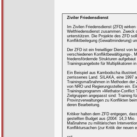
Ziviler Friedensdienst
Im Zivilen Friedensdienst (ZFD) wirken
Weltfriedensdienst zusammen. Zweck de
unterstützen. Die Projekte des ZFD sol
Konfliktbeilegung (Gewaltminderung) und
Der ZFD ist ein freiwilliger Dienst vo
verschiedenen Konfliktbewältigungs-, 
friedensfördernde Strukturen aufgebaut 
Trainingsangebote für Multiplikatoren i
Ein Beispiel aus Kambodscha illustriert
zerrissenes Land. SILAKA, eine 1997 au
Trainingsmaßnahmen in Methoden der Ziv
von NRO und Regierungsstellen ein. Ei
Trainingsprogramm »Methator-Conflict T
Zielgruppen angepasst sind: Training 
Provinzverwaltungen zu Konflikten bei
deren Bearbeitung.
Kritiker halten dem ZFD entgegen, dass
gestellten Budget aus (2004: 14,3 Mio.
Maßnahme zu militärischen Intervention
Konfliktursachen (zur Kritik der neuen
cst.