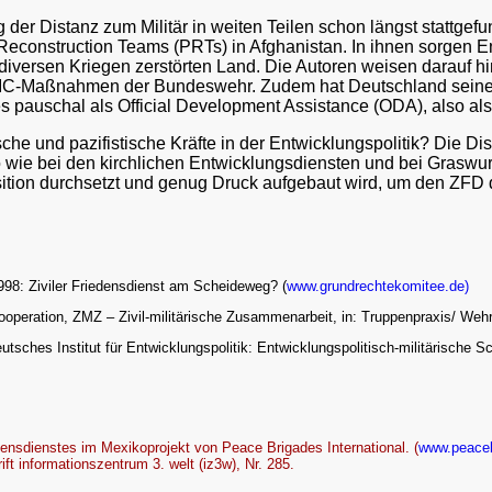
ung der Distanz zum Militär in weiten Teilen schon längst stattg
Reconstruction Teams (PRTs) in Afghanistan. In ihnen sorgen E
diversen Kriegen zerstörten Land. Die Autoren weisen darauf hin,
MIC-Maßnahmen der Bundeswehr. Zudem hat Deutschland seine P
pauschal als Official Development Assistance (ODA), also als
tische und pazifistische Kräfte in der Entwicklungspolitik? Die D
 wie bei den kirchlichen Entwicklungsdiensten und bei Graswurz
osition durchsetzt und genug Druck aufgebaut wird, um den ZFD d
98: Ziviler Friedensdienst am Scheideweg? (
www.grundrechtekomitee.de)
cooperation, ZMZ – Zivil-militärische Zusammenarbeit, in: Truppenpraxis/ Weh
sches Institut für Entwicklungspolitik: Entwicklungspolitisch-militärische S
densdienstes im Mexikoprojekt von Peace Brigades International. (
www.peaceb
ift informationszentrum 3. welt (iz3w), Nr. 285.