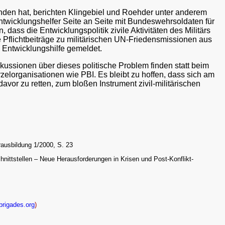
efunden hat, berichten Klingebiel und Roehder unter anderem
ntwicklungshelfer Seite an Seite mit Bundeswehrsoldaten für
 dass die Entwicklungspolitik zivile Aktivitäten des Militärs
flichtbeiträge zu militärischen UN-Friedensmissionen aus
 Entwicklungshilfe gemeldet.
iskussionen über dieses politische Problem finden statt beim
elorganisationen wie PBI. Es bleibt zu hoffen, dass sich am
avor zu retten, zum bloßen Instrument zivil-militärischen
rausbildung 1/2000, S. 23
chnittstellen – Neue Herausforderungen in Krisen und Post-Konflikt-
rigades.org
)