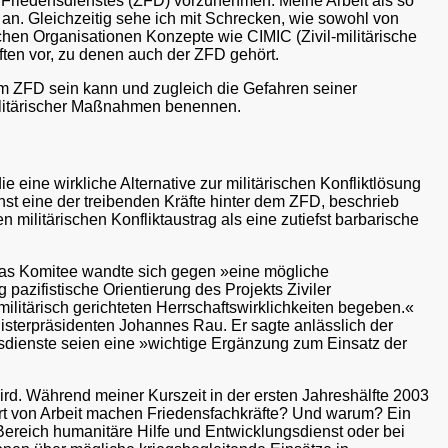
n Friedensdienstes (ZFD) vorzunehmen. Meine Arbeit als so
 an. Gleichzeitig sehe ich mit Schrecken, wie sowohl von
hen Organisationen Konzepte wie CIMIC (Zivil-militärische
ften vor, zu denen auch der ZFD gehört.
im ZFD sein kann und zugleich die Gefahren seiner
militärischer Maßnahmen benennen.
ine wirkliche Alternative zur militärischen Konfliktlösung
st eine der treibenden Kräfte hinter dem ZFD, beschrieb
 militärischen Konfliktaustrag als eine zutiefst barbarische
 Das Komitee wandte sich gegen »eine mögliche
 pazifistische Orientierung des Projekts Ziviler
militärisch gerichteten Herrschaftswirklichkeiten begeben.«
sterpräsidenten Johannes Rau. Er sagte anlässlich der
nsdienste seien eine »wichtige Ergänzung zum Einsatz der
ird. Während meiner Kurszeit in der ersten Jahreshälfte 2003
Art von Arbeit machen Friedensfachkräfte? Und warum? Ein
Bereich humanitäre Hilfe und Entwicklungsdienst oder bei