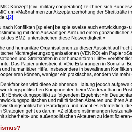
IC-Konzept (civil military cooperation) zeichnen sich Bundeswe
CIMIC um »Maßnahmen zur Akzeptanzerhöhung der Streitkräfte im
elt.
[2]
 nach Konflikten [spielen] beispielsweise auch entwicklungs- un
timmung mit dem Auswärtigen Amt und einen ganzheitlichen Ans
enst des BMZ, unterstreichen diese Notwendigkeit.«
che und humanitäre Organisationen zu dieser Aussicht auf fruch
tscher Nichtregierungsorganisationen (VENRO) ein Papier »Str
tionen und Streitkräften in der humanitären Hilfe« veröffentli
önnte. Das Papier unterstreicht: »Die Erfahrungen in Somalia, 
 und humanitärer Hilfe, insbesondere in bewaffneten Konflikten,
 kooperieren können, weniger ein praktisches, sondern vielmehr 
n Denkfabriken wird diese ablehnende Haltung jedoch aufgew
entwicklungspolitischen Komponenten beim Wiederaufbau in Post
 für Entwicklungspolitik) zu folgendem Ergebnis: »In Deutschl
twicklungspolitischen und militärischen Akteuren und ihren Au
wicklungspolitischen Paradigma und macht es erforderlich, die
en Strategien geht es darum, »Zielübereinstimmungen festzuhal
sicherheits- und außenpolitischen Akteuren zu identifizieren«,
arismus?