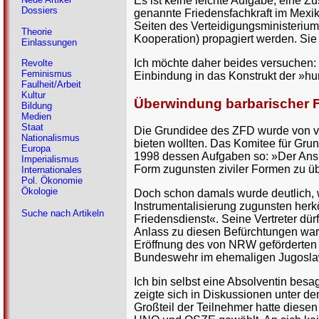
Es ist keine leichte Aufgabe, eine 
Dossiers
genannte Friedensfachkraft im Mexiko
Seiten des Verteidigungsministerium
Theorie
Kooperation) propagiert werden. Sie
Einlassungen
Ich möchte daher beides versuchen: 
Revolte
Feminismus
Einbindung in das Konstrukt der »h
Faulheit/Arbeit
Kultur
Überwindung barbarischer 
Bildung
Medien
Staat
Die Grundidee des ZFD wurde von ver
Nationalismus
bieten wollten. Das Komitee für Gru
Europa
1998 dessen Aufgaben so: »Der Anspru
Imperialismus
Form zugunsten ziviler Formen zu ü
Internationales
Pol. Ökonomie
Ökologie
Doch schon damals wurde deutlich, w
Instrumentalisierung zugunsten herköm
Suche nach Artikeln
Friedensdienst«. Seine Vertreter dür
Anlass zu diesen Befürchtungen war
Eröffnung des von NRW geförderten A
Bundeswehr im ehemaligen Jugoslaw
Ich bin selbst eine Absolventin bes
zeigte sich in Diskussionen unter d
Großteil der Teilnehmer hatte diese