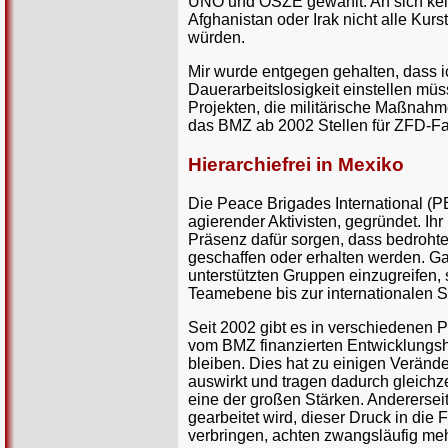
UNO und OSZE gewählt. An sich kein 
Afghanistan oder Irak nicht alle Ku
würden.
Mir wurde entgegen gehalten, dass i
Dauerarbeitslosigkeit einstellen müs
Projekten, die militärische Maßnahme
das BMZ ab 2002 Stellen für ZFD-Fa
Hierarchiefrei in Mexiko
Die Peace Brigades International (P
agierender Aktivisten, gegründet. Ihr
Präsenz dafür sorgen, dass bedrohte
geschaffen oder erhalten werden. Gan
unterstützten Gruppen einzugreifen, 
Teamebene bis zur internationalen Str
Seit 2002 gibt es in verschiedenen P
vom BMZ finanzierten Entwicklungshe
bleiben. Dies hat zu einigen Veränd
auswirkt und tragen dadurch gleichzei
eine der großen Stärken. Andererseit
gearbeitet wird, dieser Druck in die F
verbringen, achten zwangsläufig meh