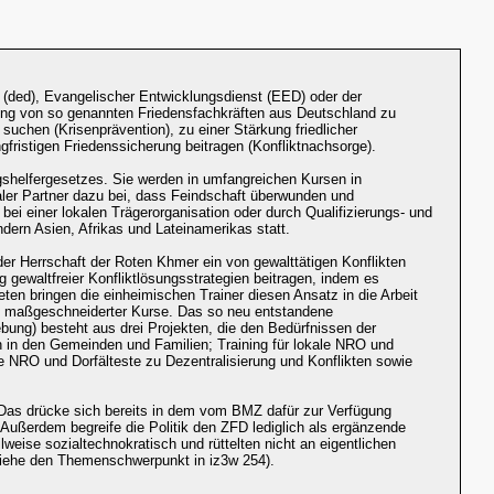
t (ded), Evangelischer Entwicklungsdienst (EED) oder der
ung von so genannten Friedensfachkräften aus Deutschland zu
uchen (Krisenprävention), zu einer Stärkung friedlicher
gfristigen Friedenssicherung beitragen (Konfliktnachsorge).
gshelfergesetzes. Sie werden in umfangreichen Kursen in
ler Partner dazu bei, dass Feindschaft überwunden und
 bei einer lokalen Trägerorganisation oder durch Qualifizierungs- und
ndern Asien, Afrikas und Lateinamerikas statt.
der Herrschaft der Roten Khmer ein von gewalttätigen Konflikten
 gewaltfreier Konfliktlösungsstrategien beitragen, indem es
ten bringen die einheimischen Trainer diesen Ansatz in die Arbeit
ng maßgeschneiderter Kurse. Das so neu entstandene
ung) besteht aus drei Projekten, die den Bedürfnissen der
n in den Gemeinden und Familien; Training für lokale NRO und
 NRO und Dorfälteste zu Dezentralisierung und Konflikten sowie
e. Das drücke sich bereits in dem vom BMZ dafür zur Verfügung
 Außerdem begreife die Politik den ZFD lediglich als ergänzende
eise sozialtechnokratisch und rüttelten nicht an eigentlichen
 siehe den Themenschwerpunkt in iz3w 254).