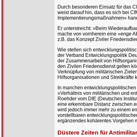
Durch besonderen Einsatz für das CIM
weist darauf hin, dass es sich bei 
Implementierungsmaßnahmen« hand
Er unterstreicht: »Beim Wiederaufbau
mache von vornherein eine »enge Abs
z.B. das Konzept Ziviler Friedensdi
Wie stellen sich entwicklungspolitis
der Verband Entwicklungspolitik Deu
der Zusammenarbeit von Hilfsorganisa
den Zivilen Friedensdienst gelten k
Verknüpfung von militärischen Zielen
Hilfsorganisationen und Streitkräfte
In manchen entwicklungspolitische
»Verhältnis von militärischen und 
Roehder vom DIE (Deutsches Institut
eine erkennbare Distanz zwischen en
wird jedoch immer mehr zu einem ent
vorstellbaren entwicklungspolitisch
ergänzendes kohärentes Vorgehen mit 
Düstere Zeiten für Antimilit