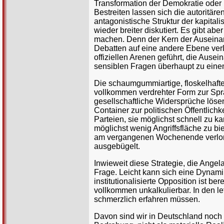
Transformation der Demokratie oder
Bestreiten lassen sich die autoritär
antagonistische Struktur der kapital
wieder breiter diskutiert. Es gibt a
machen. Denn der Kern der Auseinande
Debatten auf eine andere Ebene ver
offiziellen Arenen geführt, die Ause
sensiblen Fragen überhaupt zu eine
Die schaumgummiartige, floskelhafte S
vollkommen verdrehter Form zur Spr
gesellschaftliche Widersprüche lösen
Container zur politischen Öffentlich
Parteien, sie möglichst schnell zu 
möglichst wenig Angriffsfläche zu bi
am vergangenen Wochenende verlor
ausgebügelt.
Inwieweit diese Strategie, die Angel
Frage. Leicht kann sich eine Dynamik
institutionalisierte Opposition is
vollkommen unkalkulierbar. In den l
schmerzlich erfahren müssen.
Davon sind wir in Deutschland noch n