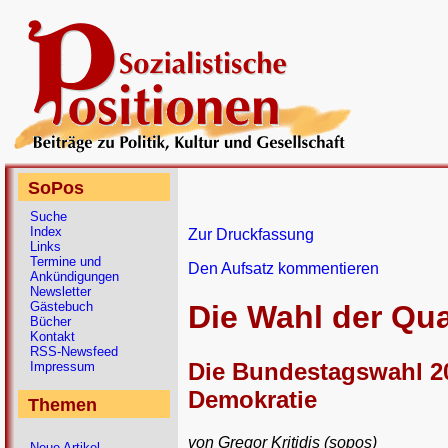
SoPos
Suche
Index
Zur Druckfassung
Links
Termine und
Den Aufsatz kommentieren
Ankündigungen
Newsletter
Gästebuch
Die Wahl der Qua
Bücher
Kontakt
RSS-Newsfeed
Die Bundestagswahl 20
Impressum
Demokratie
Themen
von Gregor Kritidis (sopos)
Neue Artikel