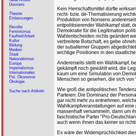
Dossiers
Kein Herrschaftsmittel dürfte wirksam
Theorie
nicht- bzw. de-Thematisierung wichtig
Einlassungen
Produktion von Nonsens andererseits
entpolitisierender Wahlkampf statt, 
Revolte
Demokratie für die Legitimation poli
Feminismus
Wahlentscheiden nichts geändert we
Faulheit/Arbeit
Kultur
verbreitete Botschaft, es gebe ohneh
Bildung
der subalterner Gruppen abgedichtet 
Medien
wichtige Positionen in den staatliche
Staat
Nationalismus
Andererseits stellt ein Wahlkampf, 
Europa
gekämpft noch gewählt wird, die Leg
Imperialismus
Internationales
kaum um eine Simulation von Demokra
Pol. Ökonomie
Menschen so gesehen, die sich von 
Ökologie
Wie groß die antipolitischen Tendenz
Suche nach Artikeln
Parteien: Die Dominanz der Personali
gar nicht mehr zu entnehmen, welche 
Wahlkampfveranstaltungen auf eine 
massenhaft versammeln, dann um ihr
faschistische Partei "Pro-Deutschlan
auch wenn ihnen das keiner so richt
Es wäre der Widersprüchlichkeit die