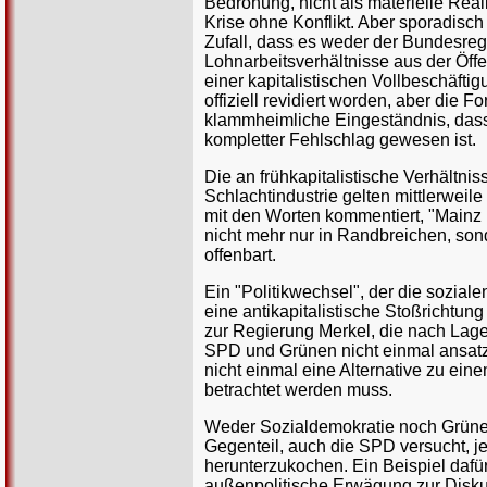
Bedrohung, nicht als materielle Rea
Krise ohne Konflikt. Aber sporadisc
Zufall, dass es weder der Bundesreg
Lohnarbeitsverhältnisse aus der Öff
einer kapitalistischen Vollbeschäftig
offiziell revidiert worden, aber die
klammheimliche Eingeständnis, das
kompletter Fehlschlag gewesen ist.
Die an frühkapitalistische Verhältn
Schlachtindustrie gelten mittlerweil
mit den Worten kommentiert, "Mainz i
nicht mehr nur in Randbreichen, sond
offenbart.
Ein "Politikwechsel", der die sozia
eine antikapitalistische Stoßrichtung
zur Regierung Merkel, die nach Lage 
SPD und Grünen nicht einmal ansat
nicht einmal eine Alternative zu ein
betrachtet werden muss.
Weder Sozialdemokratie noch Grüne 
Gegenteil, auch die SPD versucht,
herunterzukochen. Ein Beispiel dafür 
außenpolitische Erwägung zur Diskus