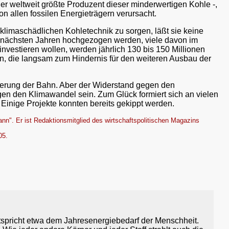
der weltweit größte Produzent dieser minderwertigen Kohle -,
 allen fossilen Energieträgern verursacht.
 klimaschädlichen Kohletechnik zu sorgen, läßt sie keine
n nächsten Jahren hochgezogen werden, viele davon im
vestieren wollen, werden jährlich 130 bis 150 Millionen
en, die langsam zum Hindernis für den weiteren Ausbau der
sierung der Bahn. Aber der Widerstand gegen den
en den Klimawandel sein. Zum Glück formiert sich an vielen
 Einige Projekte konnten bereits gekippt werden.
n". Er ist Redaktionsmitglied des wirtschaftspolitischen Magazins
05.
ntspricht etwa dem Jahresenergiebedarf der Menschheit.