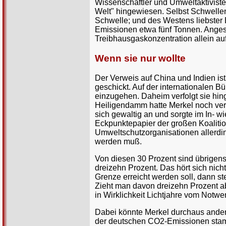
Wissenschaftler und Umweltaktiviste
Welt" hingewiesen. Selbst Schwellen
Schwelle; und des Westens liebster 
Emissionen etwa fünf Tonnen. Angesp
Treibhausgaskonzentration allein au
Wenn sie nur wollte
Der Verweis auf China und Indien is
geschickt. Auf der internationalen 
einzugehen. Daheim verfolgt sie hing
Heiligendamm hatte Merkel noch ver
sich gewaltig an und sorgte im In- 
Eckpunktepapier der großen Koaliti
Umweltschutzorganisationen allerdi
werden muß.
Von diesen 30 Prozent sind übrigens 
dreizehn Prozent. Das hört sich nic
Grenze erreicht werden soll, dann s
Zieht man davon dreizehn Prozent ab
in Wirklichkeit Lichtjahre vom Notwe
Dabei könnte Merkel durchaus ander
der deutschen CO2-Emissionen stamm