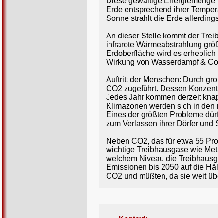
Diese gewaltige Energiemenge füh
Erde entsprechend ihrer Tempera
Sonne strahlt die Erde allerding
An dieser Stelle kommt der Trei
infrarote Wärmeabstrahlung größ
Erdoberfläche wird es erheblich 
Wirkung von Wasserdampf & Co., 
Auftritt der Menschen: Durch gr
CO2 zugeführt. Dessen Konzentra
Jedes Jahr kommen derzeit knapp
Klimazonen werden sich in den 
Eines der größten Probleme dür
zum Verlassen ihrer Dörfer und
Neben CO2, das für etwa 55 Proz
wichtige Treibhausgase wie Met
welchem Niveau die Treibhausga
Emissionen bis 2050 auf die Hä
CO2 und müßten, da sie weit übe