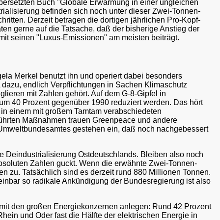
übersetzten Buch "Globale Erwärmung in einer ungleichen
rialisierung befinden sich noch unter dieser Zwei-Tonnen-
itten. Derzeit betragen die dortigen jährlichen Pro-Kopf-
n gerne auf die Tatsache, daß der bisherige Anstieg der
mit seinen "Luxus-Emissionen" am meisten beiträgt.
gela Merkel benutzt ihn und operiert dabei besonders
A dazu, endlich Verpflichtungen in Sachen Klimaschutz
glieren mit Zahlen gehört. Auf dem G-8-Gipfel in
 um 40 Prozent gegenüber 1990 reduziert werden. Das hört
nn in einem mit großem Tamtam verabschiedeten
geführten Maßnahmen trauen Greenpeace und andere
s Umweltbundesamtes gestehen ein, daß noch nachgebessert
ie Deindustrialisierung Ostdeutschlands. Bleiben also noch
e absoluten Zahlen guckt. Wenn die erwähnte Zwei-Tonnen-
 zu. Tatsächlich sind es derzeit rund 880 Millionen Tonnen.
einbar so radikale Ankündigung der Bundesregierung ist also
r mit den großen Energiekonzernen anlegen: Rund 42 Prozent
n und Oder fast die Hälfte der elektrischen Energie in