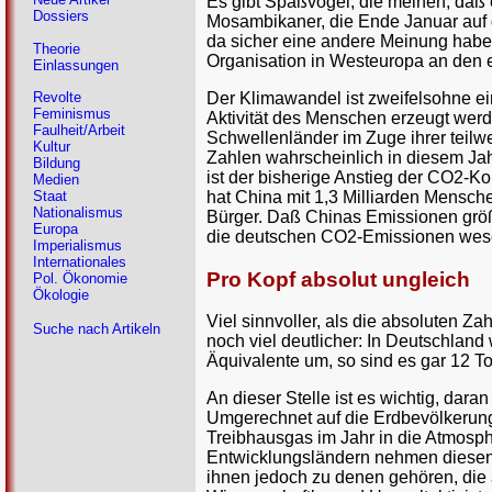
Es gibt Spaßvögel, die meinen, daß 
Dossiers
Mosambikaner, die Ende Januar auf 
da sicher eine andere Meinung habe
Theorie
Organisation in Westeuropa an den e
Einlassungen
Der Klimawandel ist zweifelsohne ein
Revolte
Feminismus
Aktivität des Menschen erzeugt wer
Faulheit/Arbeit
Schwellenländer im Zuge ihrer teilw
Kultur
Zahlen wahrscheinlich in diesem Jah
Bildung
ist der bisherige Anstieg der CO2-Ko
Medien
hat China mit 1,3 Milliarden Mensch
Staat
Nationalismus
Bürger. Daß Chinas Emissionen größe
Europa
die deutschen CO2-Emissionen wesen
Imperialismus
Internationales
Pro Kopf absolut ungleich
Pol. Ökonomie
Ökologie
Viel sinnvoller, als die absoluten Z
Suche nach Artikeln
noch viel deutlicher: In Deutschla
Äquivalente um, so sind es gar 12 T
An dieser Stelle ist es wichtig, da
Umgerechnet auf die Erdbevölkerung
Treibhausgas im Jahr in die Atmosp
Entwicklungsländern nehmen diesen S
ihnen jedoch zu denen gehören, die