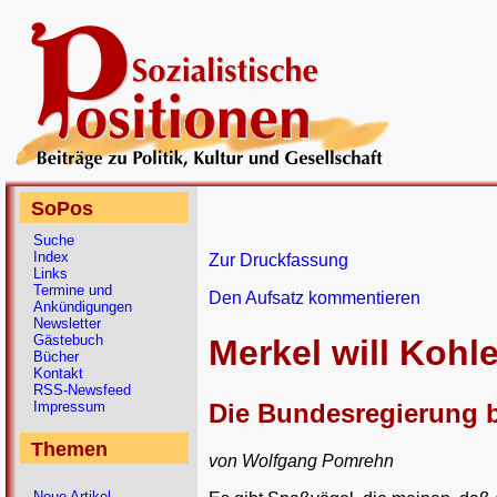
SoPos
Suche
Index
Zur Druckfassung
Links
Termine und
Den Aufsatz kommentieren
Ankündigungen
Newsletter
Gästebuch
Merkel will Kohl
Bücher
Kontakt
RSS-Newsfeed
Die Bundesregierung b
Impressum
Themen
von Wolfgang Pomrehn
Neue Artikel