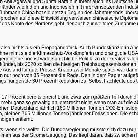
n Anil Agarwal und Sunita Narain in ihrem auch ins Deutsche 
länder wie Indien und Indonesien mit ihrer einsetzenden Indust
Buhmann China hat sie erst zu Beginn des Jahrtausends überschr
rochen auf diese Entwicklung verweisen chinesische Diplomate
f das Konto des Nordens geht, der auch zur weiteren Zunahme 
t also nichts als ein Propagandatrick. Auch Bundeskanzlerin An
Bühne mimt sie die Klimaschutz-Vorkämpferin und drängt die US
egen eine höchst widersprüchliche Politik, zu der kreatives Jon
kündet, bis 2020 sollten die hiesigen Treibhausgasemissionen
wie Ausland für gute Presse. Knapp zwei Monate später war da
on nur noch von 35 Prozent die Rede. Den in dem Papier auf
ngs nur gerade 30 Prozent Reduktion zu. Selbst Fachleute de
17 Prozent bereits erreicht, und zwar zum größten Teil durch d
ht mehr ganz so gewaltig an, erst recht nicht, wenn man auf di
tehen Deutschland jährlich 160 Millionen Tonnen CO2-Emissionen
, bleiben 765 Millionen Tonnen jährlicher Emissionen. Die sch
ndigen entfernt.
s, wenn sie wollte. Die Bundesregierung müsste sich dazu nu
en aus der Stromerzeugung. Das liegt daran, daß zwischen Rhei