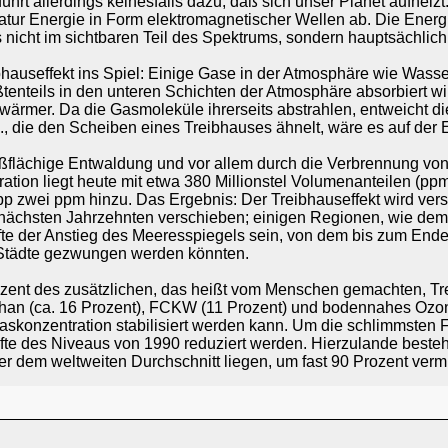
rt allerdings keinesfalls dazu, daß sich unser Planet aufheizt.
tur Energie in Form elektromagnetischer Wellen ab. Die Energie
s nicht im sichtbaren Teil des Spektrums, sondern hauptsächlich 
bhauseffekt ins Spiel: Einige Gase in der Atmosphäre wie Wass
tenteils in den unteren Schichten der Atmosphäre absorbiert wir
wärmer. Da die Gasmoleküle ihrerseits abstrahlen, entweicht di
die den Scheiben eines Treibhauses ähnelt, wäre es auf der Er
oßflächige Entwaldung und vor allem durch die Verbrennung vo
tion liegt heute mit etwa 380 Millionstel Volumenanteilen (pp
 zwei ppm hinzu. Das Ergebnis: Der Treibhauseffekt wird verst
nächsten Jahrzehnten verschieben; einigen Regionen, wie dem
fte der Anstieg des Meeresspiegels sein, von dem bis zum Ende
 Städte gezwungen werden könnten.
ent des zusätzlichen, das heißt vom Menschen gemachten, Treibh
han (ca. 16 Prozent), FCKW (11 Prozent) und bodennahes Ozon 
skonzentration stabilisiert werden kann. Um die schlimmsten 
lfte des Niveaus von 1990 reduziert werden. Hierzulande best
r dem weltweiten Durchschnitt liegen, um fast 90 Prozent verm