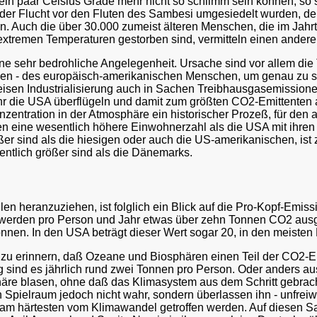
ein paar Celsius Grade mehr nicht so schlimm sein können, so s
der Flucht vor den Fluten des Sambesi umgesiedelt wurden, d
n. Auch die über 30.000 zumeist älteren Menschen, die im Ja
xtremen Temperaturen gestorben sind, vermitteln einen andere
e sehr bedrohliche Angelegenheit. Ursache sind vor allem die T
den - des europäisch-amerikanischen Menschen, um genau zu se
eisen Industrialisierung auch in Sachen Treibhausgasemissione
r die USA überflügeln und damit zum größten CO2-Emittenten au
nzentration in der Atmosphäre ein historischer Prozeß, für den a
en eine wesentlich höhere Einwohnerzahl als die USA mit ihren 
r sind als die hiesigen oder auch die US-amerikanischen, ist 
tlich größer sind als die Dänemarks.
ahlen heranzuziehen, ist folglich ein Blick auf die Pro-Kopf-Em
nd werden pro Person und Jahr etwas über zehn Tonnen CO2 au
onnen. In den USA beträgt dieser Wert sogar 20, in den meiste
ran zu erinnern, daß Ozeane und Biosphären einen Teil der CO2
 sind es jährlich rund zwei Tonnen pro Person. Oder anders a
häre blasen, ohne daß das Klimasystem aus dem Schritt gebra
pielraum jedoch nicht wahr, sondern überlassen ihn - unfreiw
 am härtesten vom Klimawandel getroffen werden. Auf diesen Sa