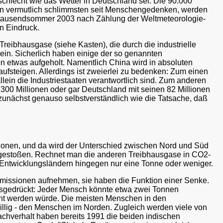
chlecht wie das Wetter in Deutschland sei. Die 90.000
en vermutlich schlimmsten seit Menschengedenken, werden
hrtausendsommer 2003 nach Zählung der Weltmeteorologie-
n Eindruck.
reibhausgase (siehe Kasten), die durch die industrielle
in. Sicherlich haben einige der so genannten
n etwas aufgeholt. Namentlich China wird in absoluten
fsteigen. Allerdings ist zweierlei zu bedenken: Zum einen
llein die Industriestaaten verantwortlich sind. Zum anderen
300 Millionen oder gar Deutschland mit seinen 82 Millionen
zunächst genauso selbstverständlich wie die Tatsache, daß
issionen, und da wird der Unterschied zwischen Nord und Süd
sgestoßen. Rechnet man die anderen Treibhausgase in CO2-
n Entwicklungsländern hingegen nur eine Tonne oder weniger.
-Emissionen aufnehmen, sie haben die Funktion einer Senke.
usgedrückt: Jeder Mensch könnte etwa zwei Tonnen
cht werden würde. Die meisten Menschen in den
illig - den Menschen im Norden. Zugleich werden viele von
chverhalt haben bereits 1991 die beiden indischen