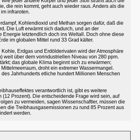
 Wie jeder andere Körper und jeder Stoff strahlt auch die
, die rein kommt, geht auch wieder raus. Anders als die
im infraroten.
erdampf, Kohlendioxid und Methan sorgen dafür, daß die
d. Die Luft erwärmt sich dadurch, und an der
e Energie letztendlich doch ins Weltall. Doch ohne diese
de im globalen Mittel rund 33 Grad kälter.
n Kohle, Erdgas und Erdölderivaten wird der Atmosphäre
m) weit über dem vorindustriellen Niveau von 280 ppm.
ärkt; das globale Klima beginnt sich zu erwärmen;
 Mittelmeerraum, droht ein extremer Wassermangel.
 des Jahrhunderts etliche hundert Millionen Menschen
auseffektes verantwortlich ist, gibt es weitere
(12 Prozent). Die entscheidende Frage wird sein, auf
Folgen zu vermeiden, sagen Wissenschaftler, müssen die
ehen die Treibhausgasemissionen zu rund 85 Prozent aus
indert werden.