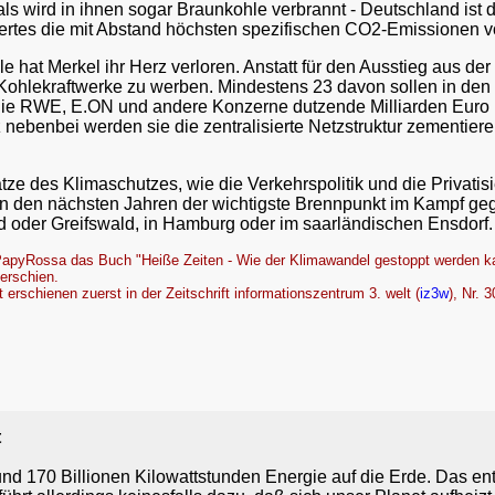
ls wird in ihnen sogar Braunkohle verbrannt - Deutschland ist 
ertes die mit Abstand höchsten spezifischen CO2-Emissionen von
hat Merkel ihr Herz verloren. Anstatt für den Ausstieg aus der
 Kohlekraftwerke zu werben. Mindestens 23 davon sollen in de
ie RWE, E.ON und andere Konzerne dutzende Milliarden Euro in
 nebenbei werden sie die zentralisierte Netzstruktur zementier
tze des Klimaschutzes, wie die Verkehrspolitik und die Privati
n den nächsten Jahren der wichtigste Brennpunkt im Kampf geg
ld oder Greifswald, in Hamburg oder im saarländischen Ensdorf.
PapyRossa das Buch "Heiße Zeiten - Wie der Klimawandel gestoppt werden kan
erschien.
erschienen zuerst in der Zeitschrift informationszentrum 3. welt (
iz3w
), Nr. 3
t
und 170 Billionen Kilowattstunden Energie auf die Erde. Das e