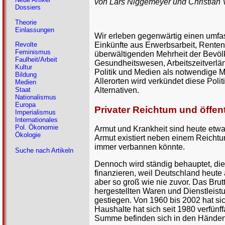
von Lars Niggemeyer und Christian 
Dossiers
Theorie
Einlassungen
Wir erleben gegenwärtig einen umfa
Einkünfte aus Erwerbsarbeit, Renten,
Revolte
Feminismus
überwältigenden Mehrheit der Bevöl
Faulheit/Arbeit
Gesundheitswesen, Arbeitszeitverlän
Kultur
Politik und Medien als notwendige M
Bildung
Allerorten wird verkündet diese Polit
Medien
Alternativen.
Staat
Nationalismus
Europa
Privater Reichtum und öffen
Imperialismus
Internationales
Pol. Ökonomie
Armut und Krankheit sind heute etwa
Ökologie
Armut existiert neben einem Reichtu
immer verbannen könnte.
Suche nach Artikeln
Dennoch wird ständig behauptet, die
finanzieren, weil Deutschland heute ä
aber so groß wie nie zuvor. Das Bru
hergestellten Waren und Dienstleistu
gestiegen. Von 1960 bis 2002 hat si
Haushalte hat sich seit 1980 verfünff
Summe befinden sich in den Händen