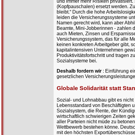
und immer mehr Risiken privatisiert
(Kopfpauschalen) ersetzt werden. Zu
bleibt.“ Durch die hohe Arbeitslosi
leiden die Versicherungssysteme unt
Namen gerecht wird, kann aber Abhil
Beamte, Mini-Jobberinnen - zahlen d
auch Mieten, Zinsen und Ersparnisse
Versicherungssystem, das für alle Me
keinen konkreten Arbeitgeber gibt, s
kapitalintensiven Unternehmen gewä
Produktivitätsfortschritt und tragen
Sozialsysteme bei.
Deshalb fordern wir
: Einführung e
gesetzlichen Versicherungsleistunge
Globale Solidarität statt St
Sozial- und Lohnabbau gibt es nich
Lebensstandard von Beschäftigten un
Sozialsystem, die Rente, der Kündi
wirtschaftlich schwierigen Zeiten ge
aller Parteien nicht müde zu betone
Wettbewerb bestehen könne. Deutschl
mit den höchsten Exportüberschüssen