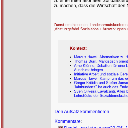
zu einer internationalen Solidarisie
zu machen, dass die Wirtschaft den
Zuerst erschienen in: Landesarmutskonfere
„Absturzgefahr! Sozialabbau. Auswirkugnen u
Kontext:
Marcus Hawel, Alternativen zu H
Thomas Burri, Marxistisch orient
Arno Klönne, Debatten für eine
Ausdruck bringen.
Initiative Arbeit und soziale Ger
Marcus Hawel, Kampf um das eu
Gregor Kritidis und Stefan Jans
Jahrhunderts" ist auch das Ende
Sven Oliveira Cavalcanti, Alles
Lehrstücks der Sozialdemokrati
Den Aufsatz kommentieren
Kommentare
: