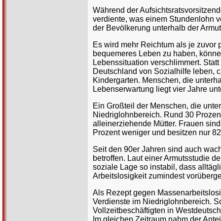
Während der Aufsichtsratsvorsitzen
verdiente, was einem Stundenlohn vo
der Bevölkerung unterhalb der Armu
Es wird mehr Reichtum als je zuvor 
bequemeres Leben zu haben, können v
Lebenssituation verschlimmert. Stat
Deutschland von Sozialhilfe leben, 
Kindergarten. Menschen, die unterha
Lebenserwartung liegt vier Jahre unt
Ein Großteil der Menschen, die unte
Niedriglohnbereich. Rund 30 Prozen
alleinerziehende Mütter. Frauen sind
Prozent weniger und besitzen nur 
Seit den 90er Jahren sind auch wac
betroffen. Laut einer Armutsstudie d
soziale Lage so instabil, dass alltä
Arbeitslosigkeit zumindest vorüberg
Als Rezept gegen Massenarbeitslosi
Verdienste im Niedriglohnbereich. Sc
Vollzeitbeschäftigten in Westdeutsc
Im gleichen Zeitraum nahm der Antei