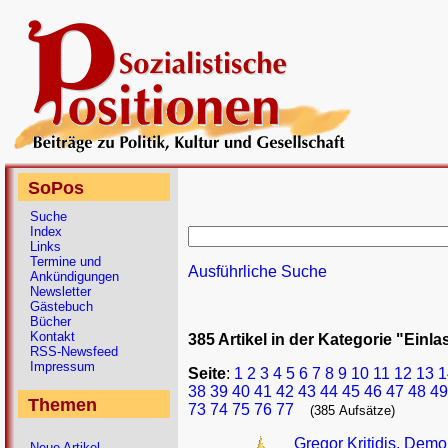
SoPos
Suche
Index
Links
Termine und
Ausführliche Suche
Ankündigungen
Newsletter
Gästebuch
Bücher
Kontakt
385 Artikel in der Kategorie "Einl
RSS-Newsfeed
Impressum
Seite
:
1
2
3
4
5
6
7
8
9
10
11
12
13
1
38
39
40
41
42
43
44
45
46
47
48
49
Themen
73
74
75
76
77
(385 Aufsätze)
Gregor Kritidis, Demo
Neue Artikel