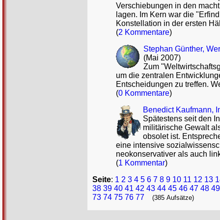
Verschiebungen in den machtp
lagen. Im Kern war die "Erfin
Konstellation in der ersten Hä
(
2 Kommentare
)
Stephan Günther, Wer
(Mai 2007)
Zum "Weltwirtschaftsgi
um die zentralen Entwicklun
Entscheidungen zu treffen. We
(
0 Kommentare
)
Benedict Kaufmann, I
Spätestens seit den In
militärische Gewalt al
obsolet ist. Entsprec
eine intensive sozialwissens
neokonservativer als auch link
(
1 Kommentar
)
Seite
:
1
2
3
4
5
6
7
8
9
10
11
12
13
1
38
39
40
41
42
43
44
45
46
47
48
49
73
74
75
76
77
(385 Aufsätze)