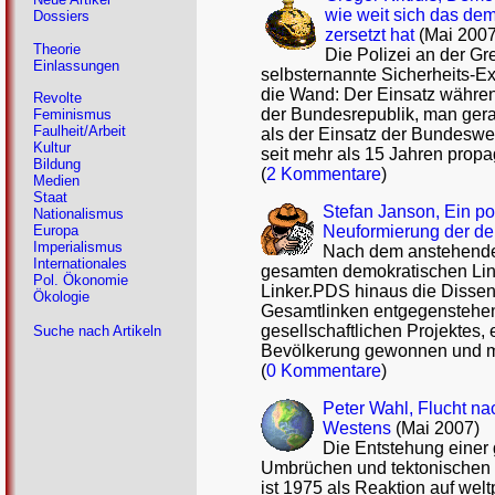
wie weit sich das dem
Dossiers
zersetzt hat
(Mai 2007
Theorie
Die Polizei an der Gr
Einlassungen
selbsternannte Sicherheits-Ex
die Wand: Der Einsatz währen
Revolte
der Bundesrepublik, man gerat
Feminismus
Faulheit/Arbeit
als der Einsatz der Bundeswe
Kultur
seit mehr als 15 Jahren propa
Bildung
(
2 Kommentare
)
Medien
Staat
Stefan Janson, Ein poli
Nationalismus
Neuformierung der de
Europa
Imperialismus
Nach dem anstehenden
Internationales
gesamten demokratischen Lin
Pol. Ökonomie
Linker.PDS hinaus die Dissen
Ökologie
Gesamtlinken entgegenstehen.
gesellschaftlichen Projektes, e
Suche nach Artikeln
Bevölkerung gewonnen und mo
(
0 Kommentare
)
Peter Wahl, Flucht na
Westens
(Mai 2007)
Die Entstehung einer g
Umbrüchen und tektonischen V
ist 1975 als Reaktion auf wel