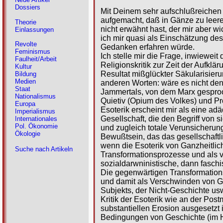
Dossiers
Mit Deinem sehr aufschlußreichen u
aufgemacht, daß in Gänze zu leere
Theorie
nicht erwähnt hast, der mir aber w
Einlassungen
ich mir quasi als Einschätzung des
Revolte
Gedanken erfahren würde.
Feminismus
Ich stelle mir die Frage, inwiewe
Faulheit/Arbeit
Religionskritik zur Zeit der Aufk
Kultur
Resultat mißglückter Säkularisier
Bildung
Medien
anderen Worten: wäre es nicht denk
Staat
Jammertals, von dem Marx gesproc
Nationalismus
Quietiv (Opium des Volkes) und Prot
Europa
Esoterik erscheint mir als eine ad
Imperialismus
Gesellschaft, die den Begriff von si
Internationales
Pol. Ökonomie
und zugleich totale Verunsicherung
Ökologie
Bewußtsein, das das gesellschaftl
wenn die Esoterik von Ganzheitlich
Suche nach Artikeln
Transformationsprozesse und als 
sozialdarwninistische, dann fasch
Die gegenwärtigen Transformation
und damit als Verschwinden von Ges
Subjekts, der Nicht-Geschichte usw
Kritik der Esoterik wie an der Pos
substantiellen Erosion ausgesetzt
Bedingungen von Geschichte (im H