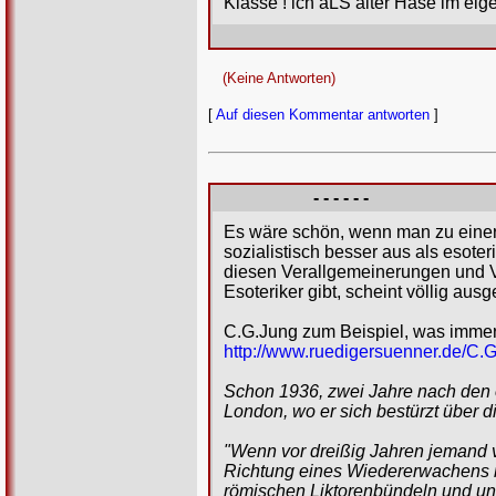
Klasse ! ich aLS alter Hase im eig
(Keine Antworten)
[
Auf diesen Kommentar antworten
]
- - - - - -
Es wäre schön, wenn man zu einer 
sozialistisch besser aus als esote
diesen Verallgemeinerungen und Ve
Esoteriker gibt, scheint völlig aus
C.G.Jung zum Beispiel, was immer 
http://www.ruedigersuenner.de/C.G
Schon 1936, zwei Jahre nach den 
London, wo er sich bestürzt über d
"Wenn vor dreißig Jahren jemand 
Richtung eines Wiedererwachens mi
römischen Liktorenbündeln und unte