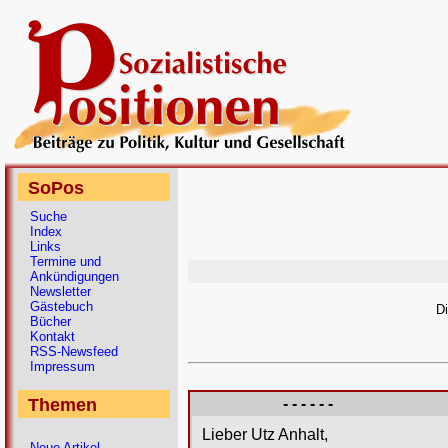
SoPos
Suche
Index
Links
Termine und
Ankündigungen
Newsletter
Gästebuch
D
Bücher
Kontakt
RSS-Newsfeed
Impressum
Themen
- - - - - -
Lieber Utz Anhalt,
Neue Artikel