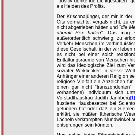
"positiv denkende Lichtgestalten"
als Helden des Profits.
Der Krischnajünger, der mir in de
Gita vermachte, vergaß nicht, zu e
nicht abgetrieben hätten und
"die Me
überall Sex hatten"
. Das mag st
außerordentlich schwierig, zu erfo
Verkehr Menschen im vorhinduistisch
diese Gesellschaft, in der wir lebe
es nicht bei einer solch reaktio
Entfaltungsräume von Menschen hi
wird das ideologische Ziel zum Ver
sozialer Wirklichkeit in
dieser
Welt
Anhänger einer anderen Religion sei
religiöse Vielfalt ein Anzeichen fü
einen gar nicht "transzendenten"
vorhandene) Individuum sich unte
Vorstadthausfrau Judith Jannberg
[1
frustierte Hausbesetzer bei Scien
gefunden hat oder daß ein Siemens
erklärt, sie müßten ätherische Wes
Lächeln verkrampften Mundwinkel auf
entsprungen sein könnten.