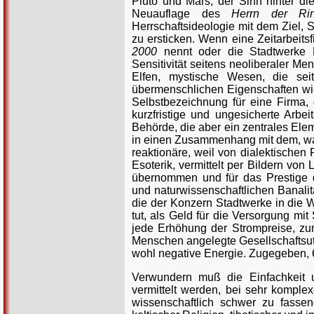
Pluto und Mars, der Sinn hinter di
Neuauflage des
Herrn der Ri
Herrschaftsideologie mit dem Ziel
zu ersticken. Wenn eine Zeitarbeit
2000
nennt oder die Stadtwerke
Sensitivität seitens neoliberaler M
Elfen, mystische Wesen, die sei
übermenschlichen Eigenschaften wie
Selbstbezeichnung für eine Firma, d
kurzfristige und ungesicherte Arbe
Behörde, die aber ein zentrales Elem
in einen Zusammenhang mit dem, was 
reaktionäre, weil von dialektischen
Esoterik, vermittelt per Bildern von
übernommen und für das Prestige d
und naturwissenschaftlichen Banalitä
die der Konzern Stadtwerke in die Wo
tut, als Geld für die Versorgung mit 
jede Erhöhung der Strompreise, zu
Menschen angelegte Gesellschaftsut
wohl negative Energie. Zugegeben, 6
Verwundern muß die Einfachkeit un
vermittelt werden, bei sehr komple
wissenschaftlich schwer zu fasse