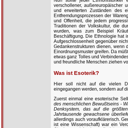
Nun sollte jeder Ethnohistoriker
verschollener, außereuropäischer un
und erweiterten Zuständen des ei
Entfremdungsprozessen der Wareng
und Offenheit, die jedem progress
Traditionen der Volkskultur, die d
wurden, was zum Beispiel Kräuter
Beschäftigung. Die Ethnologie hat i
Aufgeschlossenheit gegenüber nicht
Gedankenstrukturen dienen, wenn d
Einordnungsmuster greifen. Da müßt
etwas ganz Tolles und Verbindendes
und freundliche Menschen ziehen vo
Was ist Esoterik?
Hier soll nicht auf die vielen D
eingegangen werden, sondern auf di
Zuerst einmal eine esoterische Selbs
des menschlichen Bewußtseins - Wis
Denksystem, das auf die größten
Jahrtausende gewachsene überliefert
allerdings auch voraufklärerisch. G
ist eine Wissenschaft) war ein Ver