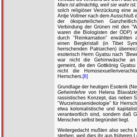
Marx ist allmächtig, weil sie wahr ist.
solch religiöser Verzückung eine a
Antje Vollmer nach dem Ausschluß d
der ökoparteilichen Ganzheitlich
Verbindung der Grünen mit den "We
waren die Biologisten der ÖDP) w
durch "Reinkarnation" erwählten 
einen Bergkristall (in Tibet S
herrschenden Patriarchen) überreic
esoterisch Herrn Gyatsu nach
"Bewu
war nicht die Gehirnwäsche an
gemeint, die den Gottkönig Gyats
nicht die Homosexuellenveracht
Herrschers.
[8]
Grundlage der heutigen Esoterik (Ne
Geheimlehre
von Helena Blavatzky
rassistisches Konzept, das neben S
"Wurzelrassenideologie" für Herrsch
etwa kolonialistische und kapitali
verantwortlich sind, sondern daß 
Menschen selbst begründet liegt.
Weitergedacht mußten also sechs M
sterben, weil dies ihr aus frühere