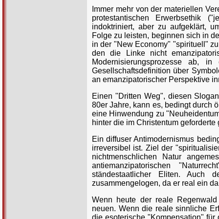
Immer mehr von der materiellen Vere
protestantischen Erwerbsethik (
indoktriniert, aber zu aufgeklärt,
Folge zu leisten, beginnen sich in 
in der "New Economy" "spirituell" zu
den die Linke nicht emanzipator
Modernisierungsprozesse ab, in
Gesellschaftsdefinition über Symbo
an emanzipatorischer Perspektive inn
Einen "Dritten Weg", diesen Slogan 
80er Jahre, kann es, bedingt durch
eine Hinwendung zu "Neuheidentum" in
hinter die im Christentum geforderte
Ein diffuser Antimodernismus beding
irreversibel ist. Ziel der "spiritual
nichtmenschlichen Natur angeme
antiemanzipatorischen "Naturrec
ständestaatlicher Eliten. Auch de
zusammengelogen, da er real ein da
Wenn heute der reale Regenwald 
neuen. Wenn die reale sinnliche Er
die esoterische "Kompensation" für 