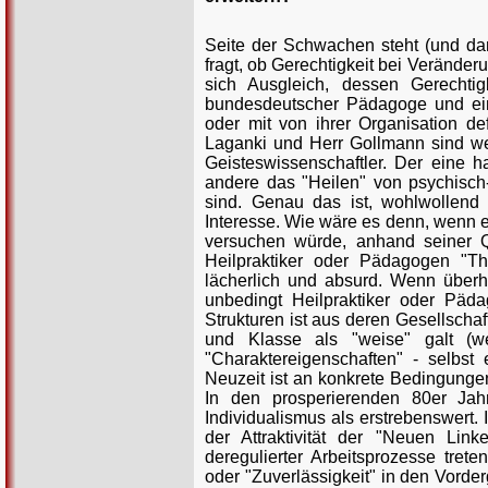
Seite der Schwachen steht (und dami
fragt, ob Gerechtigkeit bei Veränder
sich Ausgleich, dessen Gerechti
bundesdeutscher Pädagoge und eine
oder mit von ihrer Organisation de
Laganki und Herr Gollmann sind we
Geisteswissenschaftler. Der eine ha
andere das "Heilen" von psychisch
sind. Genau das ist, wohlwollend 
Interesse. Wie wäre es denn, wenn ei
versuchen würde, anhand seiner Qu
Heilpraktiker oder Pädagogen "The
lächerlich und absurd. Wenn überha
unbedingt Heilpraktiker oder Päda
Strukturen ist aus deren Gesellscha
und Klasse als "weise" galt (we
"Charaktereigenschaften" - selbst
Neuzeit ist an konkrete Bedingungen 
In den prosperierenden 80er Ja
Individualismus als erstrebenswert.
der Attraktivität der "Neuen L
deregulierter Arbeitsprozesse tret
oder "Zuverlässigkeit" in den Vorder