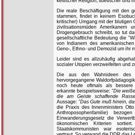
keltischer Religion, tibetischer und
Die reale Beschäftigung mit den ge
stammen, findet in keinem Esobuch
kritischer) Umgang mit der blutigen
zivilisationsmüden Amerikanern 
Drogengebrauch schreibt, so tut d
gesellschaftliche Bedeutung die "W
von Indianern des amerikanische
Geno-, Ethno- und Demozid um ihr 
Leider sind es allzuhäufig abgeha
sozialer Utopien verzweifelten und 
Die aus den Wahnideen des Ra
hervorgegangene Waldorfpädagogik g
noch heute oftmals als bessere
erkannte beispielsweise:
"Die weiße 
die am Geiste schaffende Rasse
Aussage:
"Das Gute muß hinein, da
die Praxis des Innenministers Otto S
Anthroposophenfamilie) bezog
Einwanderungsgesetz die Verwert
ökonomischen Kriterien sortier
Staatskommunisten war esoteris
vertraut. So verwand die DDR das Le