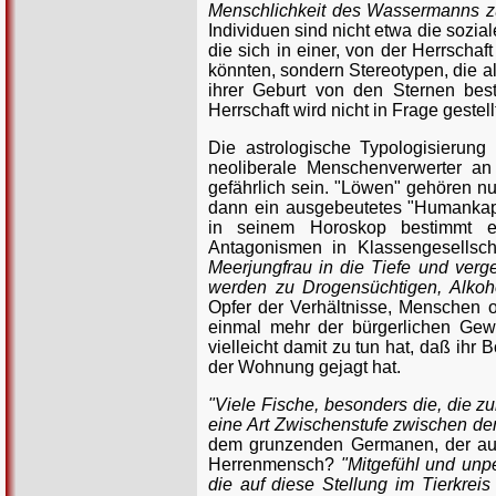
Menschlichkeit des Wassermanns zu
Individuen sind nicht etwa die sozia
die sich in einer, von der Herrschaf
könnten, sondern Stereotypen, die al
ihrer Geburt von den Sternen best
Herrschaft wird nicht in Frage gestell
Die astrologische Typologisierung 
neoliberale Menschenverwerter an i
gefährlich sein. "Löwen" gehören nu
dann ein ausgebeutetes "Humankapit
in seinem Horoskop bestimmt ei
Antagonismen in Klassengesellscha
Meerjungfrau in die Tiefe und ver
werden zu Drogensüchtigen, Alkoho
Opfer der Verhältnisse, Menschen o
einmal mehr der bürgerlichen Gewi
vielleicht damit zu tun hat, daß ih
der Wohnung gejagt hat.
"Viele Fische, besonders die, die z
eine Art Zwischenstufe zwischen de
dem grunzenden Germanen, der au
Herrenmensch?
"Mitgefühl und unp
die auf diese Stellung im Tierkrei