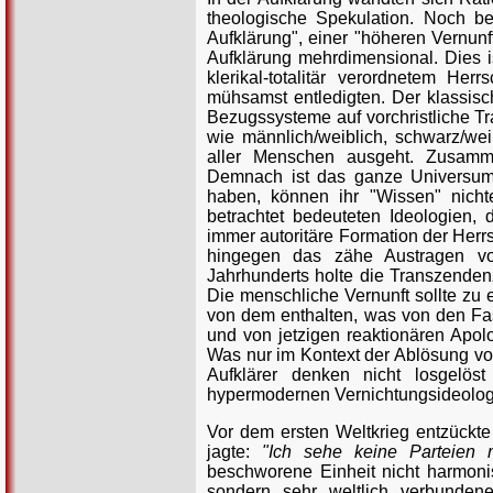
theologische Spekulation. Noch be
Aufklärung", einer "höheren Vernunft
Aufklärung mehrdimensional. Dies i
klerikal-totalitär verordnetem He
mühsamst entledigten. Der klassisch
Bezugssysteme auf vorchristliche Tra
wie männlich/weiblich, schwarz/wei
aller Menschen ausgeht. Zusamme
Demnach ist das ganze Universum 
haben, können ihr "Wissen" nichte
betrachtet bedeuteten Ideologien,
immer autoritäre Formation der Herrs
hingegen das zähe Austragen von
Jahrhunderts holte die Transzenden
Die menschliche Vernunft sollte zu ei
von dem enthalten, was von den Fa
und von jetzigen reaktionären Apol
Was nur im Kontext der Ablösung vo
Aufklärer denken nicht losgelöst
hypermodernen Vernichtungsideologie
Vor dem ersten Weltkrieg entzückte 
jagte:
"Ich sehe keine Parteien 
beschworene Einheit nicht harmonis
sondern sehr weltlich verbunden