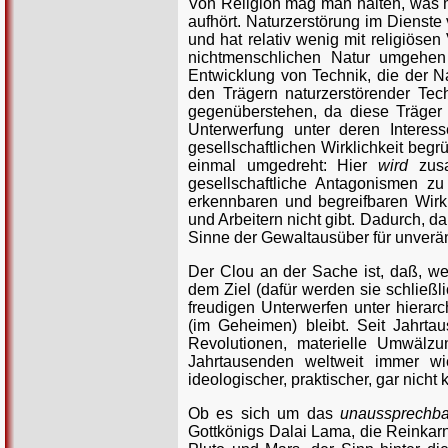
Von Religion mag man halten, was m
aufhört. Naturzerstörung im Dienste 
und hat relativ wenig mit religiös
nichtmenschlichen Natur umgehen 
Entwicklung von Technik, die der Na
den Trägern naturzerstörender Tec
gegenüberstehen, da diese Träger 
Unterwerfung unter deren Interes
gesellschaftlichen Wirklichkeit begr
einmal umgedreht: Hier
wird
zusa
gesellschaftliche Antagonismen zu
erkennbaren und begreifbaren Wirkli
und Arbeitern nicht gibt. Dadurch, d
Sinne der Gewaltausüber für unverän
Der Clou an der Sache ist, daß, we
dem Ziel (dafür werden sie schließli
freudigen Unterwerfen unter hierarc
(im Geheimen) bleibt. Seit Jahrt
Revolutionen, materielle Umwälzun
Jahrtausenden weltweit immer wie
ideologischer, praktischer, gar nicht
Ob es sich um das
unaussprechb
Gottkönigs Dalai Lama, die Reinkarn