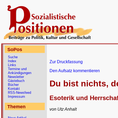
SoPos
Suche
Index
Zur Druckfassung
Links
Termine und
Den Aufsatz kommentieren
Ankündigungen
Newsletter
Gästebuch
Du bist nichts, d
Bücher
Kontakt
RSS-Newsfeed
Esoterik und Herrschaf
Impressum
Themen
von Utz Anhalt
Neue Artikel