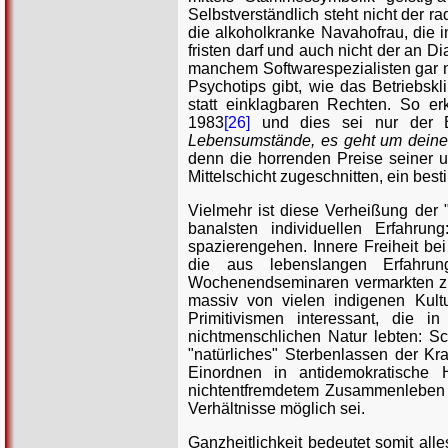
Selbstverständlich steht nicht der r
die alkoholkranke Navahofrau, die i
fristen darf und auch nicht der an 
manchem Softwarespezialisten gar nic
Psychotips gibt, wie das Betriebsk
statt einklagbaren Rechten. So erk
1983
[26]
und dies sei nur der Be
Lebensumstände, es geht um deine i
denn die horrenden Preise seiner 
Mittelschicht zugeschnitten, ein be
Vielmehr ist diese Verheißung der 
banalsten individuellen Erfahru
spazierengehen. Innere Freiheit bei
die aus lebenslangen Erfahr
Wochenendseminaren vermarkten zu 
massiv von vielen indigenen Kult
Primitivismen interessant, die in
nichtmenschlichen Natur lebten: Sc
"natürliches" Sterbenlassen der K
Einordnen in antidemokratische 
nichtentfremdetem Zusammenleben w
Verhältnisse möglich sei.
Ganzheitlichkeit bedeutet somit all