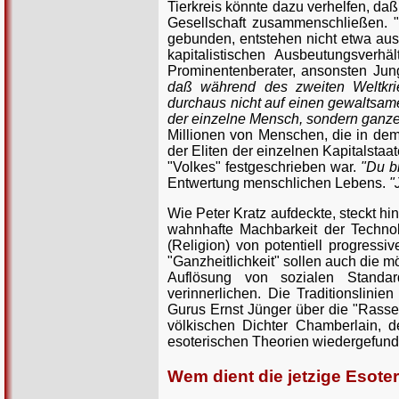
Tierkreis könnte dazu verhelfen, da
Gesellschaft zusammenschließen. "M
gebunden, entstehen nicht etwa au
kapitalistischen Ausbeutungsverh
Prominentenberater, ansonsten Jung
daß während des zweiten Weltkri
durchaus nicht auf einen gewaltsame
der einzelne Mensch, sondern ganze V
Millionen von Menschen, die in dem
der Eliten der einzelnen Kapitalsta
"Volkes" festgeschrieben war.
"Du bi
Entwertung menschlichen Lebens.
"
Wie Peter Kratz aufdeckte, steckt hi
wahnhafte Machbarkeit der Techno
(Religion) von potentiell progressiv
"Ganzheitlichkeit" sollen auch die m
Auflösung von sozialen Standar
verinnerlichen. Die Traditionslini
Gurus Ernst Jünger über die "Rass
völkischen Dichter Chamberlain, d
esoterischen Theorien wiedergefun
Wem dient die jetzige Esote