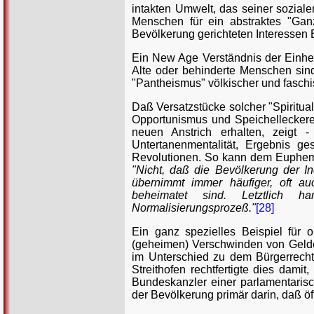
intakten Umwelt, das seiner sozial
Menschen für ein abstraktes "Gan
Bevölkerung gerichteten Interessen E
Ein New Age Verständnis der Einhei
Alte oder behinderte Menschen sin
"Pantheismus" völkischer und faschist
Daß Versatzstücke solcher "Spiritua
Opportunismus und Speichelleckerei
neuen Anstrich erhalten, zeigt -
Untertanenmentalität, Ergebnis ges
Revolutionen. So kann dem Euphemi
"Nicht, daß die Bevölkerung der Ind
übernimmt immer häufiger, oft au
beheimatet sind. Letztlich h
Normalisierungsprozeß."
[28]
Ein ganz spezielles Beispiel für 
(geheimen) Verschwinden von Geldern
im Unterschied zu dem Bürgerrecht d
Streithofen rechtfertigte dies dami
Bundeskanzler einer parlamentarisc
der Bevölkerung primär darin, daß öf