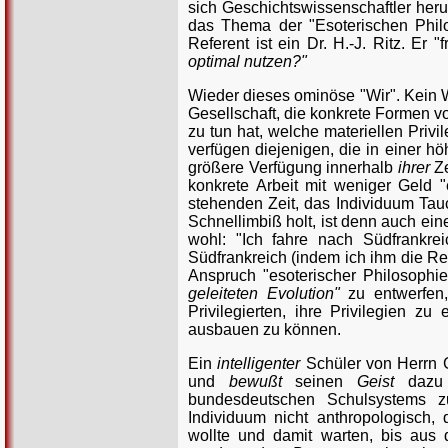
sich Geschichtswissenschaftler her
das Thema der "Esoterischen Phil
Referent ist ein Dr. H.-J. Ritz. Er "f
optimal nutzen?"
Wieder dieses ominöse "Wir". Kein Wo
Gesellschaft, die konkrete Formen vo
zu tun hat, welche materiellen Privi
verfügen diejenigen, die in einer hö
größere Verfügung innerhalb
ihrer
Ze
konkrete Arbeit mit weniger Geld 
stehenden Zeit, das Individuum Tauc
Schnellimbiß holt, ist denn auch e
wohl: "Ich fahre nach Südfrankre
Südfrankreich (indem ich ihm die Re
Anspruch "esoterischer Philosophi
geleiteten Evolution"
zu entwerfen,
Privilegierten, ihre Privilegien zu
ausbauen zu können.
Ein
intelligenter
Schüler von Herrn 
und
bewußt
seinen
Geist
dazu 
bundesdeutschen Schulsystems zu
Individuum nicht anthropologisch, 
wollte und damit warten, bis aus 