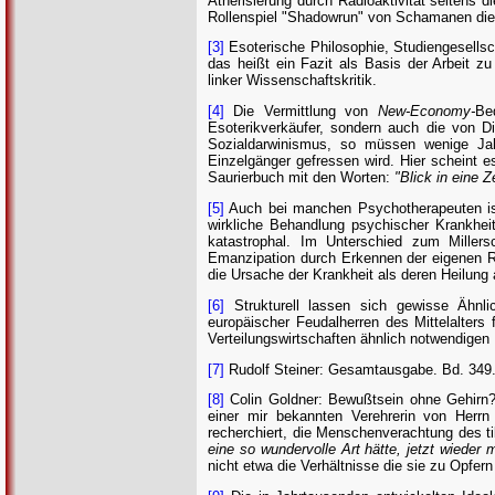
Ätherisierung durch Radioaktivität seitens d
Rollenspiel "Shadowrun" von Schamanen die Gi
[3]
Esoterische Philosophie, Studiengesellsc
das heißt ein Fazit als Basis der Arbeit zu
linker Wissenschaftskritik.
[4]
Die Vermittlung von
New-Economy-
Be
Esoterikverkäufer, sondern auch die von D
Sozialdarwinismus, so müssen wenige Jahr
Einzelgänger gefressen wird. Hier scheint e
Saurierbuch mit den Worten:
"Blick in eine 
[5]
Auch bei manchen Psychotherapeuten ist 
wirkliche Behandlung psychischer Krankheit
katastrophal. Im Unterschied zum Millers
Emanzipation durch Erkennen der eigenen R
die Ursache der Krankheit als deren Heilung 
[6]
Strukturell lassen sich gewisse Ähnli
europäischer Feudalherren des Mittelalters
Verteilungswirtschaften ähnlich notwendigen
[7]
Rudolf Steiner: Gesamtausgabe. Bd. 349.
[8]
Colin Goldner: Bewußtsein ohne Gehirn? I
einer mir bekannten Verehrerin von Herr
recherchiert, die Menschenverachtung des ti
eine so wundervolle Art hätte, jetzt wieder 
nicht etwa die Verhältnisse die sie zu Opfe