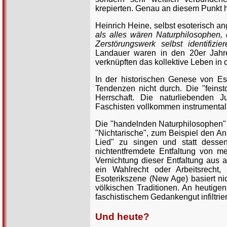
krepierten. Genau an diesem Punkt 
Heinrich Heine, selbst esoterisch a
als alles wären Naturphilosophen, 
Zerstörungswerk selbst identifizie
Landauer waren in den 20er Jahre
verknüpften das kollektive Leben in 
In der historischen Genese von Eso
Tendenzen nicht durch. Die "feinst
Herrschaft. Die naturliebenden
Faschisten vollkommen instrumentali
Die "handelnden Naturphilosophen" d
"Nichtarische", zum Beispiel den An
Lied" zu singen und statt desse
nichtentfremdete Entfaltung von me
Vernichtung dieser Entfaltung aus 
ein Wahlrecht oder Arbeitsrecht,
Esoterikszene (New Age) basiert nic
völkischen Traditionen. An heutige
faschistischem Gedankengut infiltrier
Und heute?