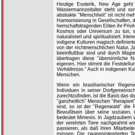
Heutige Esoterik, New Age geh
Wassermannzeitalter steht und so
abstrakte "Menschheit" ist nicht me
Harmonisierung in Gesellschaften, di
herrschaftstragenden Eliten ihr Privi
Kosmos oder Universum zu tun, so
naturalisiert und spiritualisiert. In
indigene Kulturen magisch definiert
von der nichtmenschlichen Natur, J
beeinflußbar sind und durch Mag
übertragen diese "übersinnliche Na
eigenen. Hier stimmt die Feststell
Verhältnisse."
Auch in indigenen Kul
Menschen.
Wenn ein brasilianischer Regenw
Individuen in seiner Dorfgemeinsc
zurechtzufinden, ist die Basis das 
"ganzheitlich" Menschen "therapiert"
sind, so ist der "Regenwald" die F
Bewußtsein über seine sozialen,
bedeutet Mimesis. In Jagdzaubern 
der verehrten Tiere nachgeahmt wi
passieren, als daß ihren Mitarbeit
müssen. Die zwangsintegrierten Te