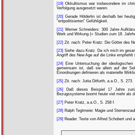
[19]
Okkultismus war insbesondere im christ
Verfolgung ausgesetzt waren.
[20]
Gerade Hölderlin ist deshalb bei heuti
"entpolitisierten" Gefühligkeit.
[21]
Werner Schneiders: 300 Jahre Aufklärun
Werk und Wirkung (= Studien zum 18. Jahrhu
[22]
Zit. nach: Peter Kratz: Die Götter des
[23]
Siehe dazu Kratz. Da ich mich im gesamt
Angriff des New Age auf die Linke empfiehlt
[24]
Eine Untersuchung der ideologischen 
gemeinsam ist, daß sie allein auf der Selb
Einordnungen definieren als materielle Wirkli
[25]
Zit. nach: Jutta Ditfurth, a.a.O., S. 273.
[26]
Daß dieses Beispiel 17 Jahre zurück
Bezugssysteme boomt heute viel mehr als d
[27]
Peter Kratz, a.a.O., S. 258 f.
[28]
Ralph Tegtmeier. Magie und Sternenzaub
[29]
Reader. Texte von Alfred Schobert und 