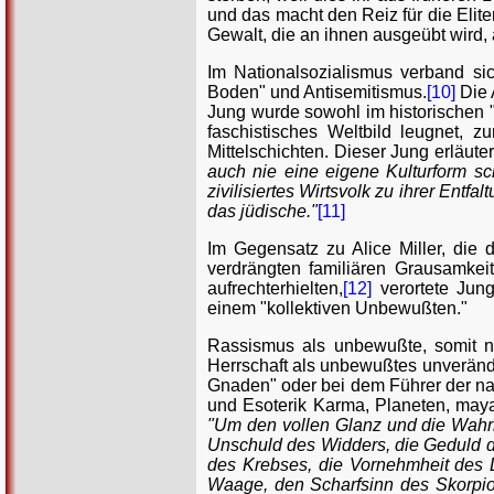
und das macht den Reiz für die Elite
Gewalt, die an ihnen ausgeübt wird
Im Nationalsozialismus verband sic
Boden" und Antisemitismus.
[10]
Die 
Jung wurde sowohl im historischen 
faschistisches Weltbild leugnet, 
Mittelschichten. Dieser Jung erläute
auch nie eine eigene Kulturform sc
zivilisiertes Wirtsvolk zu ihrer Entf
das jüdische."
[11]
Im Gegensatz zu Alice Miller, di
verdrängten familiären Grausamkeit
aufrechterhielten,
[12]
verortete Jun
einem "kollektiven Unbewußten."
Rassismus als unbewußte, somit nic
Herrschaft als unbewußtes unveränd
Gnaden" oder bei dem Führer der nat
und Esoterik Karma, Planeten, maya
"Um den vollen Glanz und die Wahrh
Unschuld des Widders, die Geduld 
des Krebses, die Vornehmheit des L
Waage, den Scharfsinn des Skorpion