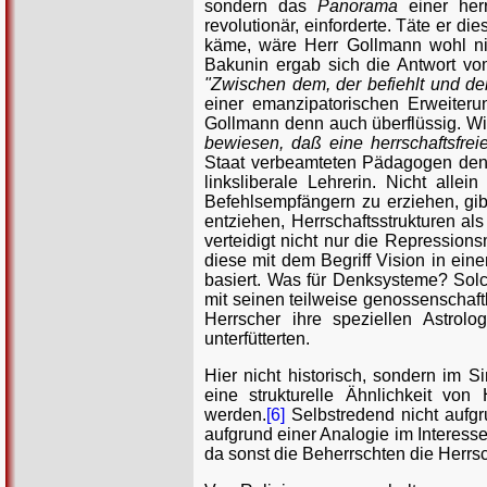
sondern das
Panorama
einer herr
revolutionär, einforderte. Täte er d
käme, wäre Herr Gollmann wohl nic
Bakunin ergab sich die Antwort vo
"Zwischen dem, der befiehlt und de
einer emanzipatorischen Erweiteru
Gollmann denn auch überflüssig. Wi
bewiesen, daß eine herrschaftsfreie
Staat verbeamteten Pädagogen denn
linksliberale Lehrerin. Nicht allei
Befehlsempfängern zu erziehen, gib
entziehen, Herrschaftsstrukturen a
verteidigt nicht nur die Repression
diese mit dem Begriff Vision in ei
basiert. Was für Denksysteme? Solch
mit seinen teilweise genossenschaft
Herrscher ihre speziellen Astrolo
unterfütterten.
Hier nicht historisch, sondern im S
eine strukturelle Ähnlichkeit vo
werden.
[6]
Selbstredend nicht aufgru
aufgrund einer Analogie im Interess
da sonst die Beherrschten die Herr