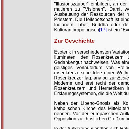
"Illusionszauber" einbilden, an der
mutieren zu "Visionen". Damit wer
Ausbeutung der Ressourcen der men
Priestern. Die Heilsbotschaft ist ei
Indianern, Tibet, Buddha oder de
Kulturanthropologisch
[17]
ist ein "E
Zur Geschichte
Esoterik in verschiedensten Variati
Iluminaten, den Rosenkreuzern u
Gedankengut nachweisen. Was einerse
geistiges Vorläufertum von Freihe
rosenkreuzersche Idee einer Weltre
Rosenkreuzer lag, analog zur
Esote
Moderne und erst recht der demok
Rosenkreuzern und Hermetikern im
Erklärungssystemen, die die Welt dur
Neben der Liberto-Gnosis als Ko
katholischen Kirche des Mittelalte
nennen. Vor der europäischen Aufklä
Opposition zu christlichen Großkirch
In der Aufklärung wandten sich Rat