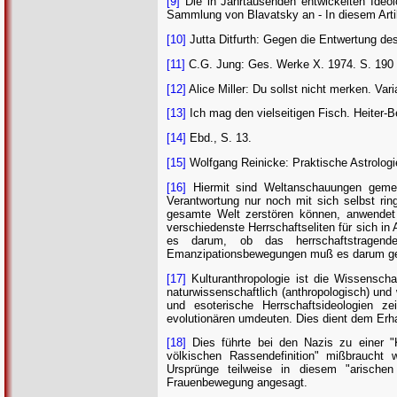
[9]
Die in Jahrtausenden entwickelten Ideolo
Sammlung von Blavatsky an - In diesem Arti
[10]
Jutta Ditfurth: Gegen die Entwertung d
[11]
C.G. Jung: Ges. Werke X. 1974. S. 190 
[12]
Alice Miller: Du sollst nicht merken. Va
[13]
Ich mag den vielseitigen Fisch. Heiter
[14]
Ebd., S. 13.
[15]
Wolfgang Reinicke: Praktische Astrologi
[16]
Hiermit sind Weltanschauungen gemein
Verantwortung nur noch mit sich selbst rin
gesamte Welt zerstören können, anwendet o
verschiedenste Herrschaftseliten für sich in
es darum, ob das herrschaftstragend
Emanzipationsbewegungen muß es darum gehe
[17]
Kulturanthropologie ist die Wissenscha
naturwissenschaftlich (anthropologisch) und 
und esoterische Herrschaftsideologien z
evolutionären umdeuten. Dies dient dem Erhalt
[18]
Dies führte bei den Nazis zu einer "K
völkischen Rassendefinition" mißbraucht 
Ursprünge teilweise in diesem "arischen 
Frauenbewegung angesagt.