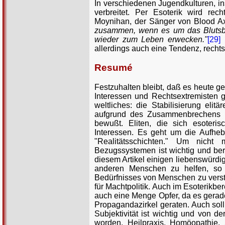
In verschiedenen Jugendkulturen, in
verbreitet. Per Esoterik wird rec
Moynihan, der Sänger von Blood 
zusammen, wenn es um das Blutsban
wieder zum Leben erwecken."
[29]
M
allerdings auch eine Tendenz, recht
Resumé
Festzuhalten bleibt, daß es heute g
Interessen und Rechtsextremisten gi
weltliches: die Stabilisierung eli
aufgrund des Zusammenbrechens so
bewußt. Eliten, die sich esoteri
Interessen. Es geht um die Aufhe
"Realitätsschichten." Um nicht
Bezugssystemen ist wichtig und ber
diesem Artikel einigen liebenswürdi
anderen Menschen zu helfen, so is
Bedürfnisses von Menschen zu verst
für Machtpolitik. Auch im Esoterikbe
auch eine Menge Opfer, da es gerade
Propagandazirkel geraten. Auch soll 
Subjektivität ist wichtig und von d
worden. Heilpraxis, Homöopathie,