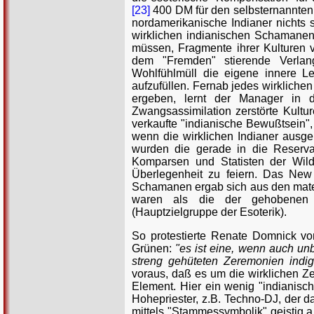
[23]
400 DM für den selbsternannten 
nordamerikanische Indianer nichts s
wirklichen indianischen Schamanen,
müssen, Fragmente ihrer Kulturen
dem "Fremden" stierende Verlan
Wohlfühlmüll die eigene innere Le
aufzufüllen. Fernab jedes wirklich
ergeben, lernt der Manager in 
Zwangsassimilation zerstörte Kultu
verkaufte "indianische Bewußtsein", 
wenn die wirklichen Indianer ausge
wurden die gerade in die Reserv
Komparsen und Statisten der Wild
Überlegenheit zu feiern. Das New A
Schamanen ergab sich aus den mater
waren als die der gehobenen we
(Hauptzielgruppe der Esoterik).
So protestierte Renate Domnick vo
Grünen:
"es ist eine, wenn auch un
streng gehüteten Zeremonien indi
voraus, daß es um die wirklichen Z
Element. Hier ein wenig "indianis
Hohepriester, z.B. Techno-DJ, der d
mittels "Stammessymbolik" geistig 