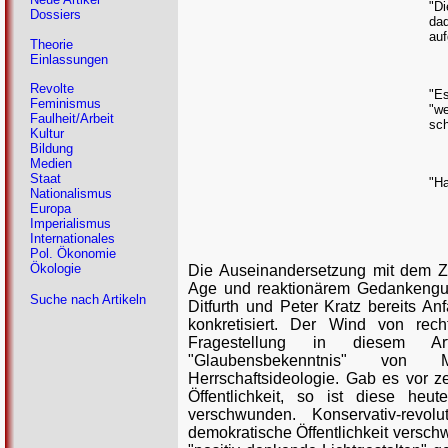
"Di
Dossiers
dad
auf
Theorie
Einlassungen
Revolte
"Es
Feminismus
"w
Faulheit/Arbeit
sc
Kultur
Bildung
Medien
Staat
"Ha
Nationalismus
Europa
Imperialismus
Internationales
Pol. Ökonomie
Ökologie
Die Auseinandersetzung mit dem 
Age und reaktionärem Gedankengut 
Suche nach Artikeln
Ditfurth und Peter Kratz bereits A
konkretisiert. Der Wind von rech
Fragestellung in diesem Art
"Glaubensbekenntnis" von Me
Herrschaftsideologie. Gab es vor ze
Öffentlichkeit, so ist diese h
verschwunden. Konservativ-revo
demokratische Öffentlichkeit verschw