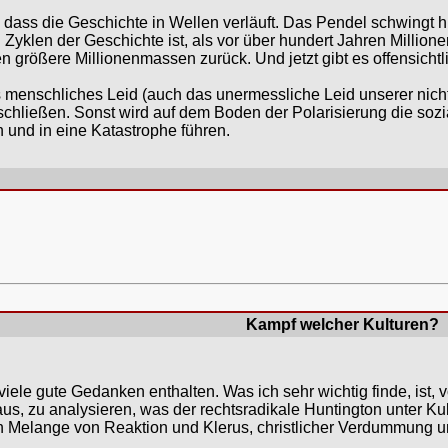
 dass die Geschichte in Wellen verläuft. Das Pendel schwingt h
n Zyklen der Geschichte ist, als vor über hundert Jahren Millio
n größere Millionenmassen zurück. Und jetzt gibt es offensicht
 menschliches Leid (auch das unermessliche Leid unserer ni
chließen. Sonst wird auf dem Boden der Polarisierung die sozial
n und in eine Katastrophe führen.
Kampf welcher Kulturen?
viele gute Gedanken enthalten. Was ich sehr wichtig finde, ist,
, zu analysieren, was der rechtsradikale Huntington unter Kult
n Melange von Reaktion und Klerus, christlicher Verdummung und