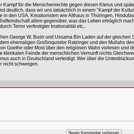
er Kampf für die Menschenrechte gegen diesen Klerus und späte
ird deutlich, dass wir uns tatsächlich in einem "Kampf der Kultur
e in den USA, Kreationisten wie Althaus in Thüringen, Hindufasc
n Todfeindschaft allem gegenüber, was das Leben erträglich mach
urch Terror verfestigter Irrationalität etc..
ehen George W. Bush und Ussama Bin Laden auf der gleichen Sei
dem ehemaligen Großinquisitor Ratzinger und den Mullahs den "
, von Goethe oder Most über den religiösen Wahn vorlesen und 
e klerikalen Feinde der menschlichen Vernunft nichts Gleichwe
s auch in Deutschland verteidigt. Wer über die Unterdrückung v
r nicht schweigen.