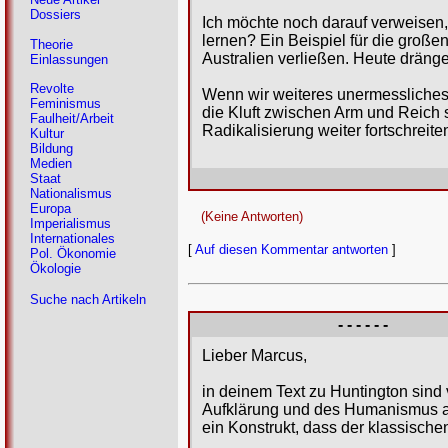
Dossiers
Ich möchte noch darauf verweisen,
lernen? Ein Beispiel für die große
Theorie
Australien verließen. Heute dränge
Einlassungen
Revolte
Wenn wir weiteres unermessliches
Feminismus
die Kluft zwischen Arm und Reich s
Faulheit/Arbeit
Radikalisierung weiter fortschreite
Kultur
Bildung
Medien
Staat
Nationalismus
Europa
(Keine Antworten)
Imperialismus
Internationales
[
Auf diesen Kommentar antworten
]
Pol. Ökonomie
Ökologie
Suche nach Artikeln
- - - - - -
Lieber Marcus,
in deinem Text zu Huntington sind 
Aufklärung und des Humanismus aus
ein Konstrukt, dass der klassische