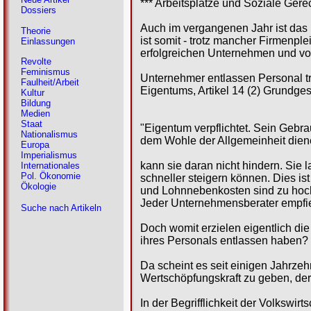
*** Arbeitsplätze und Soziale Gerec
Dossiers
Auch im vergangenen Jahr ist das 
Theorie
ist somit - trotz mancher Firmenpl
Einlassungen
erfolgreichen Unternehmen und von 
Revolte
Feminismus
Unternehmer entlassen Personal t
Faulheit/Arbeit
Eigentums, Artikel 14 (2) Grundge
Kultur
Bildung
Medien
Staat
"Eigentum verpflichtet. Sein Gebra
Nationalismus
dem Wohle der Allgemeinheit dien
Europa
Imperialismus
kann sie daran nicht hindern. Sie 
Internationales
Pol. Ökonomie
schneller steigern können. Dies is
Ökologie
und Lohnnebenkosten sind zu hoch;
Jeder Unternehmensberater empfie
Suche nach Artikeln
Doch womit erzielen eigentlich d
ihres Personals entlassen haben?
Da scheint es seit einigen Jahrze
Wertschöpfungskraft zu geben, der 
In der Begrifflichkeit der Volkswi