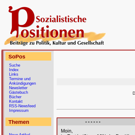
SoPos
Suche
Index
Links
Termine und
Ankündigungen
Newsletter
Gästebuch
D
Bücher
Kontakt
RSS-Newsfeed
Impressum
Themen
- - - - - -
Moin,
Neue Artikel