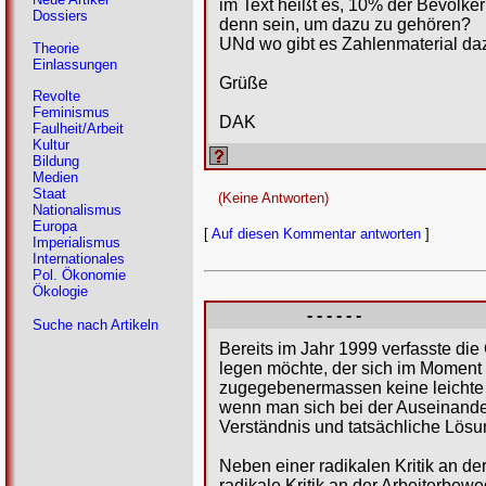
im Text heißt es, 10% der Bevölk
Dossiers
denn sein, um dazu zu gehören?
UNd wo gibt es Zahlenmaterial da
Theorie
Einlassungen
Grüße
Revolte
Feminismus
DAK
Faulheit/Arbeit
Kultur
Bildung
Medien
Staat
(Keine Antworten)
Nationalismus
Europa
[
Auf diesen Kommentar antworten
]
Imperialismus
Internationales
Pol. Ökonomie
Ökologie
- - - - - -
Suche nach Artikeln
Bereits im Jahr 1999 verfasste die
legen möchte, der sich im Moment 
zugegebenermassen keine leichte K
wenn man sich bei der Auseinander
Verständnis und tatsächliche Lösu
Neben einer radikalen Kritik an der
radikale Kritik an der Arbeiterbew