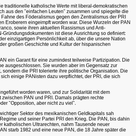
e traditionelle katholische Werte mit liberal-demokratischen
h auch aus den "einfachen Leuten" zusammen und spiegelte die
t die Fahne des Föderalismus gegen den Zentralismus der PRI
schen Eroberern eingeimpft worden war. Diese Wurzeln der PAN
Franco, sowie ihren aktuellen Rassismus und Anti-
AN-Gründungsdokumenten ist diese Ausrichtung so definiert:
er einzigartigen Persönlichkeit ab, über die unsere Nation
il der großen Geschichte und Kultur der hispanischen
 PAN ein Garant für eine zumindest teilweise Partizipation. Die
habe ausgeschlossen. Sie wurden aber im Gegensatz zur
sondern die PRI tolerierte ihre politische Organisation. Die
ich einige PANisten dazu verpflichtet, der PRI, die sich
ngeführt worden waren, und zur Solidarität mit dem
eit zwischen PAN und PRI. Damals prägten rechte
der "Opposition, aber nicht zu viel".
n wichtiger Sektor des mexikanischen Geldkapitals sah
 Regime und seiner Partei PRI den Krieg. Die PAN, bis dahin
der katholischen Ultrarechten, nahm Tausende neuer
e PAN starb 1982 und eine neue PAN, die 18 Jahre später die