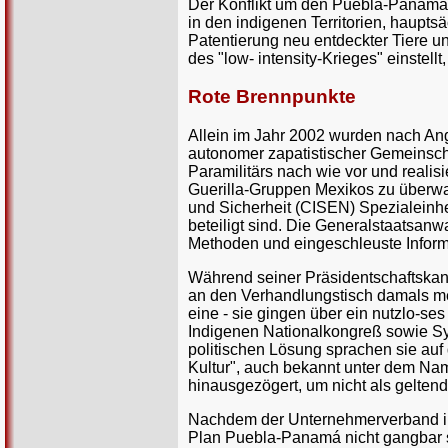
Der Konflikt um den Puebla-Panamá-
in den indigenen Territorien, haupt
Patentierung neu entdeckter Tiere u
des "low- intensity-Krieges" einstel
Rote Brennpunkte
Allein im Jahr 2002 wurden nach An
autonomer zapatistischer Gemeinscha
Paramilitärs nach wie vor und reali
Guerilla-Gruppen Mexikos zu überwa
und Sicherheit (CISEN) Spezialeinhe
beteiligt sind. Die Generalstaatsan
Methoden und eingeschleuste Inform
Während seiner Präsidentschaftskand
an den Verhandlungstisch damals meh
eine - sie gingen über ein nutzlo-se
Indigenen Nationalkongreß sowie Sy
politischen Lösung sprachen sie auf
Kultur", auch bekannt unter dem Na
hinausgezögert, um nicht als gelte
Nachdem der Unternehmerverband in
Plan Puebla-Panamá nicht gangbar se