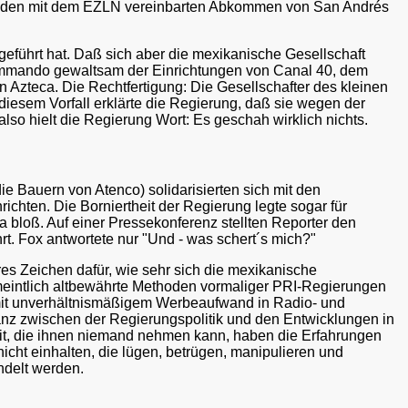
 zu den mit dem EZLN vereinbarten Abkommen von San Andrés
eführt hat. Daß sich aber die mexikanische Gesellschaft
Kommando gewaltsam der Einrichtungen von Canal 40, dem
Azteca. Die Rechtfertigung: Die Gesellschafter des kleinen
iesem Vorfall erklärte die Regierung, daß sie wegen der
o hielt die Regierung Wort: Es geschah wirklich nichts.
ie Bauern von Atenco) solidarisierten sich mit den
hten. Die Borniertheit der Regierung legte sogar für
 bloß. Auf einer Pressekonferenz stellten Reporter den
t. Fox antwortete nur "Und - was schert´s mich?"
es Zeichen dafür, wie sehr sich die mexikanische
ermeintlich altbewährte Methoden vormaliger PRI-Regierungen
 mit unverhältnismäßigem Werbeaufwand in Radio- und
epanz zwischen der Regierungspolitik und den Entwicklungen in
heit, die ihnen niemand nehmen kann, haben die Erfahrungen
icht einhalten, die lügen, betrügen, manipulieren und
ndelt werden.