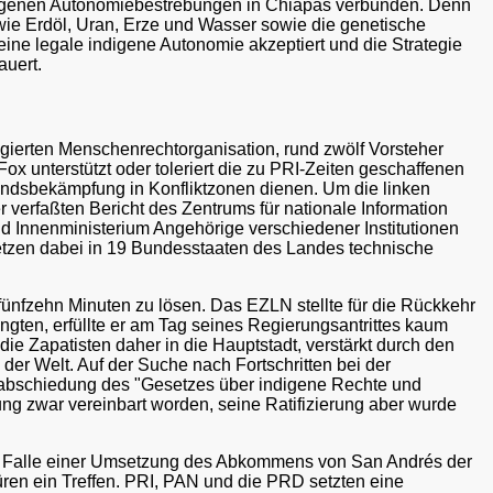
ndigenen Autonomiebestrebungen in Chiapas verbunden. Denn
 wie Erdöl, Uran, Erze und Wasser sowie die genetische
eine legale indigene Autonomie akzeptiert und die Strategie
auert.
gierten Menschenrechtorganisation, rund zwölf Vorsteher
 unterstützt oder toleriert die zu PRI-Zeiten geschaffenen
tandsbekämpfung in Konfliktzonen dienen. Um die linken
erfaßten Bericht des Zentrums für nationale Information
nd Innenministerium Angehörige verschiedener Institutionen
setzen dabei in 19 Bundesstaaten des Landes technische
fünfzehn Minuten zu lösen. Das EZLN stellte für die Rückkehr
gten, erfüllte er am Tag seines Regierungsantrittes kaum
ie Zapatisten daher in die Hauptstadt, verstärkt durch den
r Welt. Auf der Suche nach Fortschritten bei der
erabschiedung des "Gesetzes über indigene Rechte und
g zwar vereinbart worden, seine Ratifizierung aber wurde
m Falle einer Umsetzung des Abkommens von San Andrés der
ren ein Treffen. PRI, PAN und die PRD setzten eine