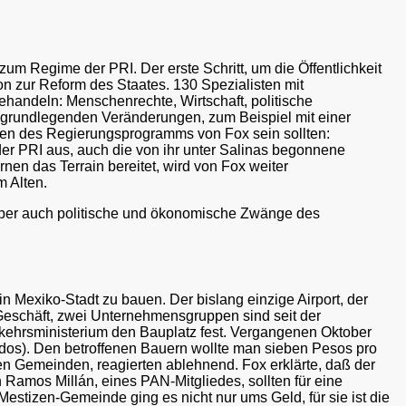
um Regime der PRI. Der erste Schritt, um die Öffentlichkeit
 zur Reform des Staates. 130 Spezialisten mit
handeln: Menschenrechte, Wirtschaft, politische
it grundlegenden Veränderungen, zum Beispiel mit einer
kten des Regierungsprogramms von Fox sein sollten:
der PRI aus, auch die von ihr unter Salinas begonnene
nen das Terrain bereitet, wird von Fox weiter
m Alten.
. Aber auch politische und ökonomische Zwänge des
 Mexiko-Stadt zu bauen. Der bislang einzige Airport, der
 Geschäft, zwei Unternehmensgruppen sind seit der
rkehrsministerium den Bauplatz fest. Vergangenen Oktober
dos). Den betroffenen Bauern wollte man sieben Pesos pro
nen Gemeinden, reagierten ablehnend. Fox erklärte, daß der
 Ramos Millán, eines PAN-Mitgliedes, sollten für eine
stizen-Gemeinde ging es nicht nur ums Geld, für sie ist die