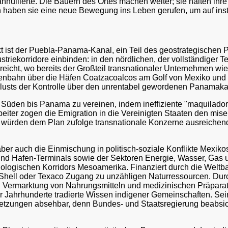
llierte. Die Bauern des Ortes machen weiter; sie halten ihre O
aben sie eine neue Bewegung ins Leben gerufen, um auf instit
kt ist der Puebla-Panama-Kanal, ein Teil des geostrategische
triekorridore einbinden: in den nördlichen, der vollständiger 
eicht, wo bereits der Großteil transnationaler Unternehmen wie
enbahn über die Häfen Coatzacoalcos am Golf von Mexiko und 
rlusts der Kontrolle über den unrentabel gewordenen Panamakan
n Süden bis Panama zu vereinen, indem ineffiziente "maquilado
iter zogen die Emigration in die Vereinigten Staaten den mise
ürden dem Plan zufolge transnationale Konzerne ausreichend bi
r auch die Einmischung in politisch-soziale Konflikte Mexikos
- und Hafen-Terminals sowie der Sektoren Energie, Wasser, Gas u
iologischen Korridors Mesoamerika. Finanziert durch die Weltba
, Shell oder Texaco Zugang zu unzähligen Naturressourcen. Du
 Vermarktung von Nahrungsmitteln und medizinischen Präparat
 Jahrhunderte tradierte Wissen indigener Gemeinschaften. Seine
tzungen absehbar, denn Bundes- und Staatsregierung beabsich