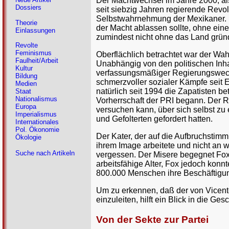
Der Machtwechsel im Jahre 2000, als
Dossiers
seit siebzig Jahren regierende Revolu
Selbstwahrnehmung der Mexikaner. Da
Theorie
der Macht ablassen sollte, ohne ein
Einlassungen
zumindest nicht ohne das Land gründ
Revolte
Feminismus
Oberflächlich betrachtet war der Wah
Faulheit/Arbeit
Unabhängig von den politischen Inha
Kultur
verfassungsmäßiger Regierungswechs
Bildung
schmerzvoller sozialer Kämpfe seit
Medien
natürlich seit 1994 die Zapatisten 
Staat
Nationalismus
Vorherrschaft der PRI begann. Der 
Europa
versuchen kann, über sich selbst z
Imperialismus
und Gefolterten gefordert hatten.
Internationales
Pol. Ökonomie
Der Kater, der auf die Aufbruchstimm
Ökologie
ihrem Image arbeitete und nicht an 
Suche nach Artikeln
vergessen. Der Misere begegnet Fox 
arbeitsfähige Alter, Fox jedoch konnt
800.000 Menschen ihre Beschäftigun
Um zu erkennen, daß der von Vicente
einzuleiten, hilft ein Blick in die G
Von der Sekte zur Partei