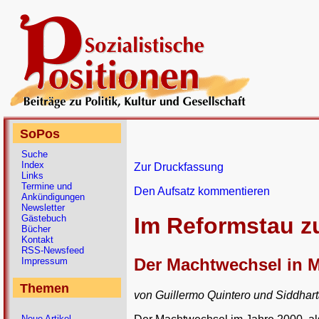
SoPos
Suche
Index
Zur Druckfassung
Links
Termine und
Den Aufsatz kommentieren
Ankündigungen
Newsletter
Gästebuch
Im Reformstau 
Bücher
Kontakt
RSS-Newsfeed
Der Machtwechsel in Me
Impressum
Themen
von Guillermo Quintero und Siddha
Neue Artikel