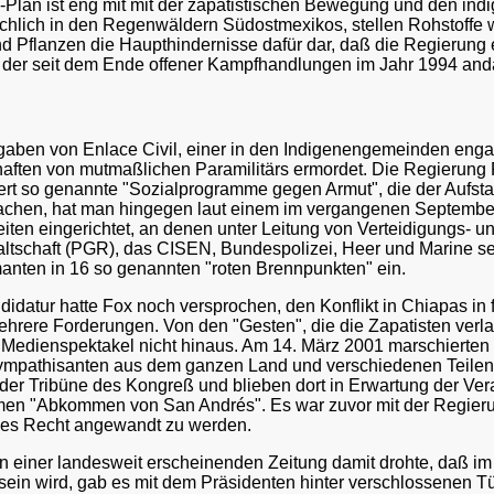
Plan ist eng mit mit der zapatistischen Bewegung und den i
sächlich in den Regenwäldern Südostmexikos, stellen Rohstoffe
nd Pflanzen die Haupthindernisse dafür dar, daß die Regierung 
lt, der seit dem Ende offener Kampfhandlungen im Jahr 1994 and
gaben von Enlace Civil, einer in den Indigenengemeinden enga
ften von mutmaßlichen Paramilitärs ermordet. Die Regierung Fox
siert so genannte "Sozialprogramme gegen Armut", die der Aufs
chen, hat man hingegen laut einem im vergangenen September v
iten eingerichtet, an denen unter Leitung von Verteidigungs- u
waltschaft (PGR), das CISEN, Bundespolizei, Heer und Marine 
anten in 16 so genannten "roten Brennpunkten" ein.
idatur hatte Fox noch versprochen, den Konflikt in Chiapas in 
rere Forderungen. Von den "Gesten", die die Zapatisten verlan
s Medienspektakel nicht hinaus. Am 14. März 2001 marschierten d
mpathisanten aus dem ganzen Land und verschiedenen Teilen de
 der Tribüne des Kongreß und blieben dort in Erwartung der V
men "Abkommen von San Andrés". Es war zuvor mit der Regierun
ndes Recht angewandt zu werden.
 einer landesweit erscheinenden Zeitung damit drohte, daß i
in wird, gab es mit dem Präsidenten hinter verschlossenen Tü