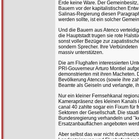
Erde keine Ware. Der Gemeinbesitz, a
Bauern vor der kapitalistischen Ent
Salinas-Regierung diesen Paragraph
werden sollte, ist ein solcher Gemein
Und die Bauern aus Atenco verteidig
die Hauptstadt trugen sie rote Hals
sonst voller Bezüge zur zapatistisc
sondern Sprecher. Ihre Verbündeten w
massiv unterstützen.
Die am Flughafen interessierten Unt
PRI-Gouverneur Arturo Montiel aufgeb
demonstrierten mit ihren Macheten. 
Bevölkerung Atencos (sowie ihre zah
Beamte als Geiseln und verlangte, ih
Nur ein kleiner Fernsehkanal regiona
Kamerapräsenz des kleinen Kanals im 
canal 40 zahlte sogar ein Fixum für f
Sektoren der Gesellschaft. Die staat
Bundesregierung verhandeln und "k
Ersatzanbauflächen angeboten werde
Aber selbst das war nicht durchsetzb