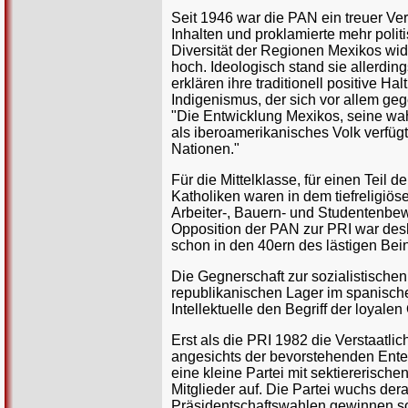
Seit 1946 war die PAN ein treuer Ver
Inhalten und proklamierte mehr polit
Diversität der Regionen Mexikos wide
hoch. Ideologisch stand sie allerdin
erklären ihre traditionell positive 
Indigenismus, der sich vor allem ge
"Die Entwicklung Mexikos, seine wahr
als iberoamerikanisches Volk verfügt
Nationen."
Für die Mittelklasse, für einen Teil 
Katholiken waren in dem tiefreligiö
Arbeiter-, Bauern- und Studentenbewe
Opposition der PAN zur PRI war desha
schon in den 40ern des lästigen Bein
Die Gegnerschaft zur sozialistische
republikanischen Lager im spanische
Intellektuelle den Begriff der loyale
Erst als die PRI 1982 die Verstaatli
angesichts der bevorstehenden Entei
eine kleine Partei mit sektiererisc
Mitglieder auf. Die Partei wuchs der
Präsidentschaftswahlen gewinnen so