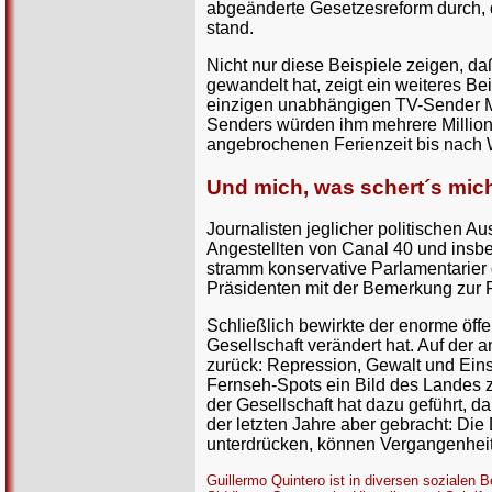
abgeänderte Gesetzesreform durch, 
stand.
Nicht nur diese Beispiele zeigen, d
gewandelt hat, zeigt ein weiteres 
einzigen unabhängigen TV-Sender Me
Senders würden ihm mehrere Millione
angebrochenen Ferienzeit bis nach W
Und mich, was schert´s mic
Journalisten jeglicher politischen A
Angestellten von Canal 40 und insbe
stramm konservative Parlamentarier 
Präsidenten mit der Bemerkung zur R
Schließlich bewirkte der enorme öff
Gesellschaft verändert hat. Auf der
zurück: Repression, Gewalt und Ein
Fernseh-Spots ein Bild des Landes zu
der Gesellschaft hat dazu geführt, 
der letzten Jahre aber gebracht: Die
unterdrücken, können Vergangenheit 
Guillermo Quintero ist in diversen sozialen 