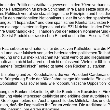
treter der Politik des Vatikans gewesen. In den 70ern verband si
ische Partizipation für breite Schichten. Ihre Basis setzte sic
r. Politisch vertrat sie staatsbürgerliche Prinzipien und hiel
gs für den traditionellen Nationalismus, der ihr von den spani
Haltung zur "Hispanidad" und dem spanischen Klerikalfaschisten 
gen die organisierten Indigenas und die EZLN richtet. In den P
e Unabhängigkeit [...] hängen von der eifrigen Konservierung d
. Sie ist Produkt der rassischen Einheit und in ihrer Essenz Te
der Facharbeiter und natürlich für die aktiven Katholiken war die
sen Land zwar faktisch von jeder bedeutenden politischen Teil
gung und zur mexikanischen KP nicht verfolgt und illegalisiert, 
lb auch nicht kohärent und nicht umfassend. Vielmehr fühlten s
amens "sozialistisch" entledigt hatte, den Rücken zu stärken.
n Erziehung und zur Koedukation, die von Präsident Cardenas ei
n Bürgerkrieg Ende der 30er Jahre, sorgte für partielle Einigk
n Opposition, was soviel hieß wie "opportunistische Opposition" o
chung der Banken dekretierte, riß die Bande der Koexistenz. Ei
gnung vitale Interessen gefährdet und erklärte dem autoritären
hen Gepflogenheiten, ein Aushängeschild des Mittelstandes und 
art an, daß die Dogmatiker ihr Forum verloren. Die traditionell
llte, begann ihre ersten Atemzüge.