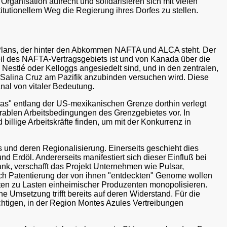
rganisation aufrecht und solidarisieren sich mit vielen
utionellem Weg die Regierung ihres Dorfes zu stellen.
n Plans, der hinter den Abkommen NAFTA und ALCA steht. Der
Teil des NAFTA-Vertragsgebiets ist und von Kanada über die
 Nestlé oder Kelloggs angesiedelt sind, und in den zentralen,
Salina Cruz am Pazifik anzubinden versuchen wird. Diese
al von vitaler Bedeutung.
ras" entlang der US-mexikanischen Grenze dorthin verlegt
rablen Arbeitsbedingungen des Grenzgebietes vor. In
llige Arbeitskräfte finden, um mit der Konkurrenz in
 und deren Regionalisierung. Einerseits geschieht dies
nd Erdöl. Andererseits manifestiert sich dieser Einfluß bei
nk, verschafft das Projekt Unternehmen wie Pulsar,
rch Patentierung der von ihnen "entdeckten" Genome wollen
en zu Lasten einheimischer Produzenten monopolisieren.
 Umsetzung trifft bereits auf deren Widerstand. Für die
tigen, in der Region Montes Azules Vertreibungen