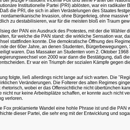
 der jetzige Präsident Vicente Fox und seine Partei der Nation
tionäre Institutionelle Partei (PRI) ablösten, war ein radikaler 
ß die PRI, die sich in allen Verästelungen des Staates festges
e nordamerikanische Invasion, ohne Bürgerkrieg, ohne massive 
lich zu destabilisieren, war für die meisten bloß ein Traum ge
lsieg der PAN ein Ausdruck des Protestes, mit der die Wähler di
lten, für welche die PAN stand: die wirkliche Sensation war, d
el stattfinden konnte. Die demokratische Öffnung des Regime
 Ende der 60er Jahre, an denen Studenten, Bürgerbewegungen, S
beteiligt waren. Das Massaker an Studenten vom 2. Oktober 1968
Regierungswechsel von 2000 war dann die Bestätigung, daß die 
u entscheiden. Er war ein Triumph der sozialen Kämpfe gegen d
ung folgte, ließ allerdings nicht lange auf sich warten. Die "R
wirklichen Veränderungen. Die Folterer des alten Regimes ginge
rhetorisch, wobei er das Offensichtliche nicht übertünchen kan
e nicht nur keine Arbeitsplätze schaffen, er konnte auch nicht v
g verloren.
 Fox proklamierte Wandel eine hohle Phrase ist und die PAN wed
eschichte dieser Partei, die sehr eng mit der Entwicklung und soga