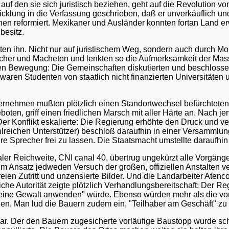
uf den sie sich juristisch beziehen, geht auf die Revolution v
wicklung in die Verfassung geschrieben, daß er unverkäuflich u
en reformiert. Mexikaner und Ausländer konnten fortan Land e
besitz.
ten ihn. Nicht nur auf juristischem Weg, sondern auch durch Mo
tücher und Macheten und lenkten so die Aufmerksamkeit der Mas
hen Bewegung: Die Gemeinschaften diskutierten und beschlosse
aren Studenten von staatlich nicht finanzierten Universitäten 
ernehmen mußten plötzlich einen Standortwechsel befürchteten.
oten, griff einen friedlichen Marsch mit aller Härte an. Nach 
Der Konflikt eskalierte: Die Regierung erhöhte den Druck und 
lreichen Unterstützer) beschloß daraufhin in einer Versammlung
re Sprecher frei zu lassen. Die Staatsmacht umstellte daraufhin 
ler Reichweite, CNI canal 40, übertrug ungekürzt alle Vorgänge
Ansatz jedweden Versuch der großen, offiziellen Anstalten verh
reien Zutritt und unzensierte Bilder. Und die Landarbeiter Atenc
liche Autorität zeigte plötzlich Verhandlungsbereitschaft: Der R
eine Gewalt anwenden" würde. Ebenso würden mehr als die vor
n. Man lud die Bauern zudem ein, "Teilhaber am Geschäft" zu
ar. Der den Bauern zugesicherte vorläufige Baustopp wurde schl