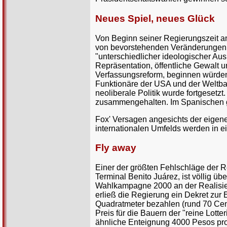
Neues Spiel, neues Glück
Von Beginn seiner Regierungszeit an 
von bevorstehenden Veränderungen z
"unterschiedlicher ideologischer Au
Repräsentation, öffentliche Gewalt 
Verfassungsreform, beginnen würden.
Funktionäre der USA und der Weltbank
neoliberale Politik wurde fortgesetz
zusammengehalten. Im Spanischen gib
Fox' Versagen angesichts der eigene
internationalen Umfelds werden in e
Fly away
Einer der größten Fehlschläge der R
Terminal Benito Juárez, ist völlig 
Wahlkampagne 2000 an der Realisieru
erließ die Regierung ein Dekret zu
Quadratmeter bezahlen (rund 70 Cent
Preis für die Bauern der "reine Lott
ähnliche Enteignung 4000 Pesos pro 