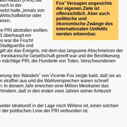
alen Aktion (PAN) die
Fox' Versagen angesichts
Bruch in der
der eigenen Ziele ist
etzt hatte, jemals von
offensichtlich. Aber auch
Wirtschaftskrise oder
politische und
wesen.
ökonomische Zwänge des
internationalen Umfelds
e PRI abstrafen wollten.
werden erkennbar.
aß überhaupt ein
s war die Frucht
tadtguerilla und
 gilt als das Ereignis, mit dem das langsame Abschmelzen der
mexikanische Gesellschaft gereift war und die Bevölkerung
ie mächtige PRI, die Hunderte von Toten, Verschwundenen
egierung des Wandels" von Vicente Fox zeigte bald, daß sie an
n straffrei aus und die Wahlversprechen waren schnell
n: In diesem Jahr erreichen eine Million Mexikaner das
erhindern, daß in den ersten zwei Jahren seiner Amtszeit
er strukturell in der Lage noch Willens ist, einen solchen
r der politischen Linie der PRI verbunden ist.