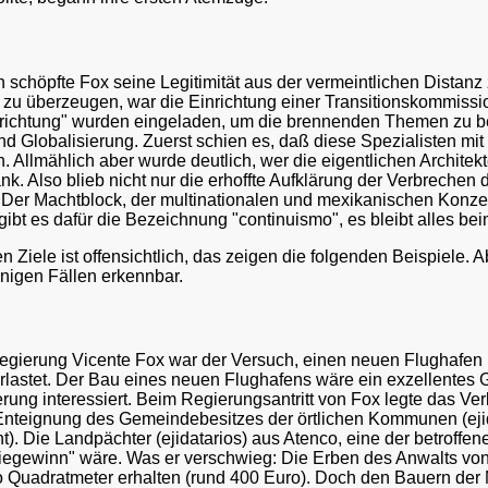
schöpfte Fox seine Legitimität aus der vermeintlichen Distanz z
u überzeugen, war die Einrichtung einer Transitionskommission
srichtung" wurden eingeladen, um die brennenden Themen zu be
und Globalisierung. Zuerst schien es, daß diese Spezialisten m
 Allmählich aber wurde deutlich, wer die eigentlichen Archite
. Also blieb nicht nur die erhoffte Aufklärung der Verbrechen 
t. Der Machtblock, der multinationalen und mexikanischen Konzer
t es dafür die Bezeichnung "continuismo", es bleibt alles bei
n Ziele ist offensichtlich, das zeigen die folgenden Beispiele
inigen Fällen erkennbar.
egierung Vicente Fox war der Versuch, einen neuen Flughafen in
überlastet. Der Bau eines neuen Flughafens wäre ein exzellentes
ng interessiert. Beim Regierungsantritt von Fox legte das Ve
r Enteignung des Gemeindebesitzes der örtlichen Kommunen (eji
). Die Landpächter (ejidatarios) aus Atenco, eine der betroffe
eriegewinn" wäre. Was er verschwieg: Die Erben des Anwalts von
Quadratmeter erhalten (rund 400 Euro). Doch den Bauern der Me