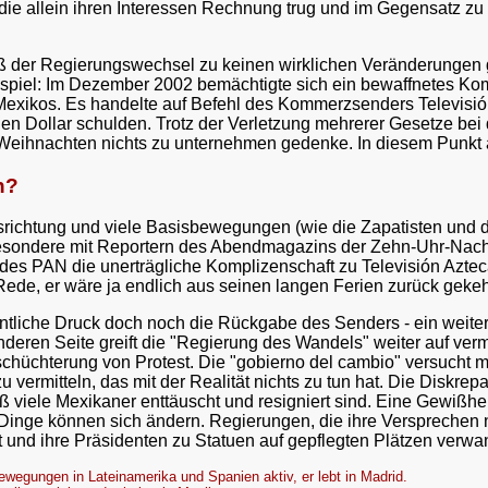
die allein ihren Interessen Rechnung trug und im Gegensatz
aß der Regierungswechsel zu keinen wirklichen Veränderungen g
Beispiel: Im Dezember 2002 bemächtigte sich ein bewaffnetes 
xikos. Es handelte auf Befehl des Kommerzsenders Televisión 
n Dollar schulden. Trotz der Verletzung mehrerer Gesetze bei d
eihnachten nichts zu unternehmen gedenke. In diesem Punkt als
h?
usrichtung und viele Basisbewegungen (wie die Zapatisten und d
sondere mit Reportern des Abendmagazins der Zehn-Uhr-Nachric
des PAN die unerträgliche Komplizenschaft zu Televisión Azteca
ede, er wäre ja endlich aus seinen langen Ferien zurück gekehr
entliche Druck doch noch die Rückgabe des Senders - ein weiter
 anderen Seite greift die "Regierung des Wandels" weiter auf v
schüchterung von Protest. Die "gobierno del cambio" versucht
 vermitteln, das mit der Realität nichts zu tun hat. Die Diskr
daß viele Mexikaner enttäuscht und resigniert sind. Eine Gewiß
 Dinge können sich ändern. Regierungen, die ihre Versprechen n
und ihre Präsidenten zu Statuen auf gepflegten Plätzen verwa
Bewegungen in Lateinamerika und Spanien aktiv, er lebt in Madrid.