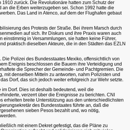
on 1910 zurück. Die Revolutionäre hatten zum Schutz der
nd an die Erben weiterzugeben sei. Schon 1992 hatte die
rwerben. Das Land in Atenco, auf dem der Flughafen gebaut
bilisierung des Protests der Straße. Bei ihrem Marsch durch
senmedien auf sich. Ihr Diskurs und ihre Praxis waren auch
n einstimmig in Versammlungen, sie hatten keine Führer,
und praktisch dieselben Akteure, die in den Städten das EZLN
 Die Polizei des Bundesstaates Mexiko, offensichtlich von
jenem Ereignis beschlossen die Bauern ihre Verteidigung und
verhaftete die Sprecher der Gemeinde- und Pachtgremien. Die
, mit denselben Mitteln zu antworten, nahm Polizisten und
das Dorf, das sich jedoch weiter erfolgreich zur Wehr setzte.
 im Dorf. Dies ist deshalb bedeutend, weil die
inderte, verzerrt über die Ereignisse zu berichten. CNI
os erhielten breite Unterstützung aus den unterschiedlichsten
egierungsekretär des Bundesstaates führte an, daß die
gesehenen sieben Pesos bezahlt und, wo nötig,
 werden.
ießlich mit einem Dekret gefestigt, das die Pläne zu