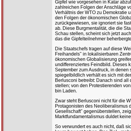
Gipfel wie vorgesehen in Katar abzu
zahlreichen Folgen der Anschläge v
Verhältnis der WTO zu Demokratie und
den Folgen der ökonomischen Globalis
zurückgewiesen, sie ignoriert sie fast
ab. Diese Burgmentalität, die die S
Schau stellen, scheint sich jetzt au
das die Gipfelteilnehmer beherbergte
Die Staatschefs tragen auf diese W
Freihandels" in lokalisierbaren Zent
ökonomischen Globalisierung greifen
undifferenziertes Feindbild. Dieses 
September zum Ausdruck, in denen sie
spiegelbildlich verhält es sich mit d
Berlusconi betreibt: Danach sind all 
stellen; von den Protestierenden von
bin Laden.
Zwar steht Berlusconi nicht für die 
Protagonisten des Neoliberalismus de
Gesellschaft" gegenüberstellen, zeigt 
Marktfundamentalismus duldet keine 
So verwundert es auch nicht, daß sic