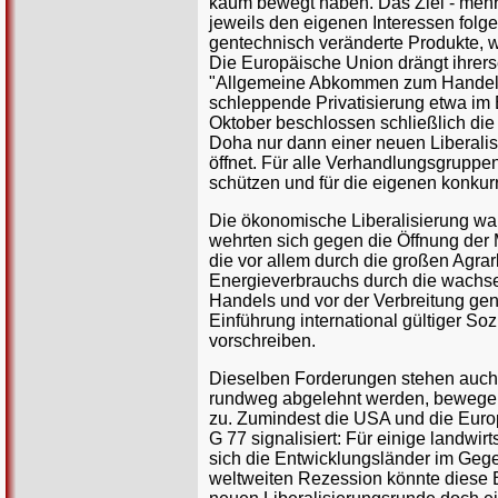
kaum bewegt haben. Das Ziel - mehr 
jeweils den eigenen Interessen folg
gentechnisch veränderte Produkte, w
Die Europäische Union drängt ihrers
"Allgemeine Abkommen zum Handel mi
schleppende Privatisierung etwa im
Oktober beschlossen schließlich di
Doha nur dann einer neuen Liberalis
öffnet. Für alle Verhandlungsgruppe
schützen und für die eigenen konkur
Die ökonomische Liberalisierung war 
wehrten sich gegen die Öffnung der M
die vor allem durch die großen Agr
Energieverbrauchs durch die wachse
Handels und vor der Verbreitung gen
Einführung international gültiger So
vorschreiben.
Dieselben Forderungen stehen auc
rundweg abgelehnt werden, bewegen 
zu. Zumindest die USA und die Eur
G 77 signalisiert: Für einige landwir
sich die Entwicklungsländer im Gege
weltweiten Rezession könnte diese Be