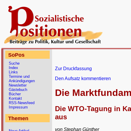
SoPos
Suche
Index
Zur Druckfassung
Links
Termine und
Den Aufsatz kommentieren
Ankündigungen
Newsletter
Gästebuch
Die Marktfundam
Bücher
Kontakt
RSS-Newsfeed
Die WTO-Tagung in Kata
Impressum
aus
Themen
von Stephan Günther
Neue Artikel