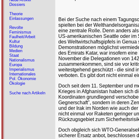
Dossiers
Theorie
Einlassungen
Bei der Suche nach einem Tagungsort
spielten bei der Welthandelsorgani
Revolte
eine zentrale Rolle. Denn anders als
Feminismus
US-amerikanischen Seattle oder im
Faulheit/Arbeit
des Weltwirtschaftsgipfels in Genua 
Kultur
Bildung
Demonstrationen möglichst vermiede
Medien
des Emirats Katar, war insofern eine
Staat
November die Delegationen von 142
Nationalismus
zusammenkommen, sind sie vor kri
Europa
weitestgehend geschützt - die sind 
Imperialismus
Internationales
verboten. Es gibt dort nicht einmal e
Pol. Ökonomie
Ökologie
Doch seit dem 11. September und m
Krieges in Afghanistan haben sich d
Suche nach Artikeln
Koordinaten grundlegend verschoben. 
Gegnerschaft", sondern in deren Zen
und der Irak im Norden wie auch de
nicht einmal vor Raketen geringer un
Rückzugsgebiet zum Sicherheitsrisi
Doch obgleich sich WTO-Generalsekre
sicherer Ersatz anbot, beschlossen 