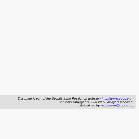
This page is part of the Sozialistische Positionen website
<http://www.sopos.org>
Contents copyright © 2000-2007; all rights reserved.
Maintained by
webmaster@sopos.org