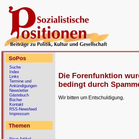
SoPos
Suche
Index
Die Forenfunktion wu
Links
Termine und
bedingt durch Spammer
Ankündigungen
Newsletter
Gästebuch
Wir bitten um Entschuldigung.
Bücher
Kontakt
RSS-Newsfeed
Impressum
Themen
Neue Artikel