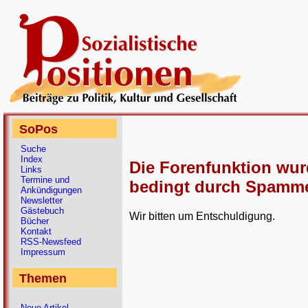
SoPos
Suche
Index
Die Forenfunktion wu
Links
Termine und
bedingt durch Spammer
Ankündigungen
Newsletter
Gästebuch
Wir bitten um Entschuldigung.
Bücher
Kontakt
RSS-Newsfeed
Impressum
Themen
Neue Artikel