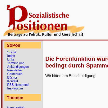
SoPos
Suche
Index
Die Forenfunktion wu
Links
Termine und
bedingt durch Spammer
Ankündigungen
Newsletter
Gästebuch
Wir bitten um Entschuldigung.
Bücher
Kontakt
RSS-Newsfeed
Impressum
Themen
Neue Artikel