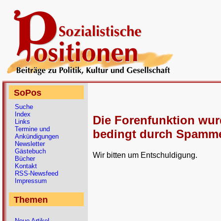
SoPos
Suche
Index
Die Forenfunktion wu
Links
Termine und
bedingt durch Spammer
Ankündigungen
Newsletter
Gästebuch
Wir bitten um Entschuldigung.
Bücher
Kontakt
RSS-Newsfeed
Impressum
Themen
Neue Artikel