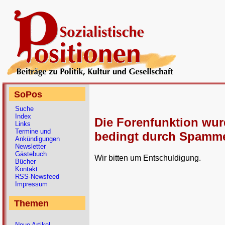
SoPos
Suche
Index
Die Forenfunktion wu
Links
Termine und
bedingt durch Spammer
Ankündigungen
Newsletter
Gästebuch
Wir bitten um Entschuldigung.
Bücher
Kontakt
RSS-Newsfeed
Impressum
Themen
Neue Artikel