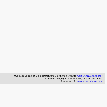
This page is part of the Sozialistische Positionen website
<http://www.sopos.org>
Contents copyright © 2000-2007; all rights reserved.
Maintained by
webmaster@sopos.org