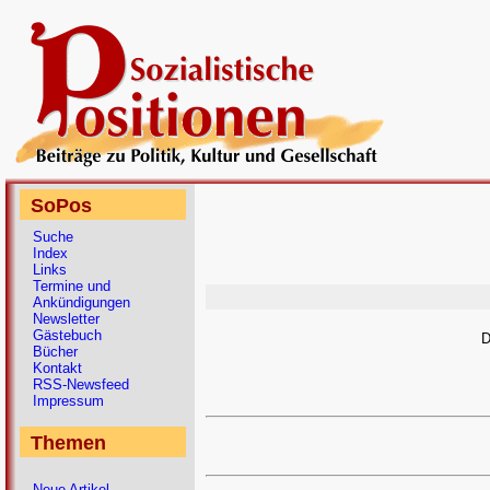
SoPos
Suche
Index
Links
Termine und
Ankündigungen
Newsletter
Gästebuch
D
Bücher
Kontakt
RSS-Newsfeed
Impressum
Themen
Neue Artikel