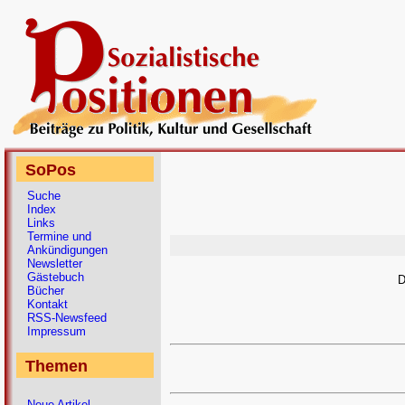
SoPos
Suche
Index
Links
Termine und
Ankündigungen
Newsletter
Gästebuch
D
Bücher
Kontakt
RSS-Newsfeed
Impressum
Themen
Neue Artikel