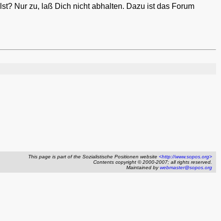
lst? Nur zu, laß Dich nicht abhalten. Dazu ist das Forum
This page is part of the Sozialistische Positionen website
<http://www.sopos.org>
Contents copyright © 2000-2007; all rights reserved.
Maintained by
webmaster@sopos.org