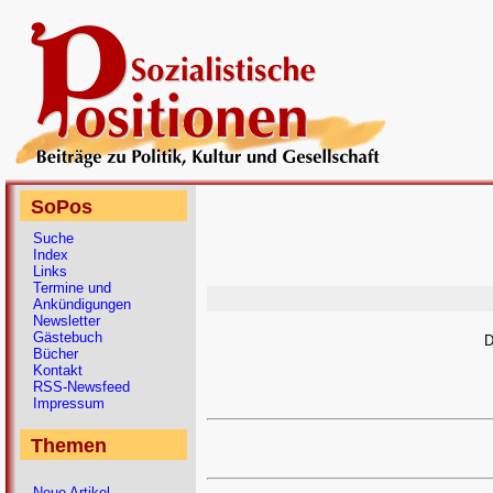
SoPos
Suche
Index
Links
Termine und
Ankündigungen
Newsletter
Gästebuch
D
Bücher
Kontakt
RSS-Newsfeed
Impressum
Themen
Neue Artikel