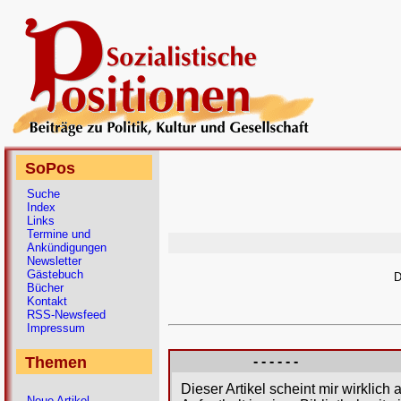
SoPos
Suche
Index
Links
Termine und
Ankündigungen
Newsletter
Gästebuch
D
Bücher
Kontakt
RSS-Newsfeed
Impressum
Themen
- - - - - -
Dieser Artikel scheint mir wirklich
Neue Artikel