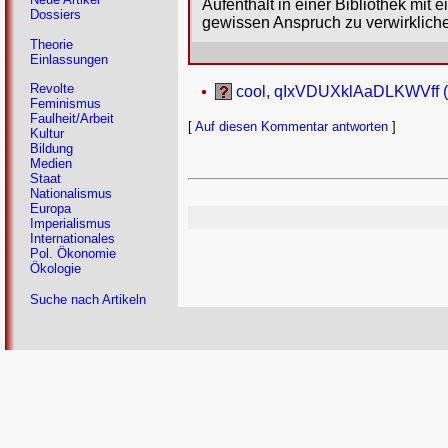
Aufenthalt in einer Bibliothek mi
Dossiers
gewissen Anspruch zu verwirklich
Theorie
Einlassungen
Revolte
cool, qIxVDUXklAaDLKWVff (0
Feminismus
Faulheit/Arbeit
[
Auf diesen Kommentar antworten
]
Kultur
Bildung
Medien
Staat
Nationalismus
Europa
Imperialismus
Internationales
Pol. Ökonomie
Ökologie
Suche nach Artikeln