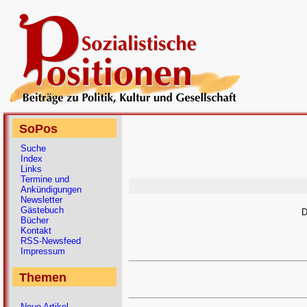
SoPos
Suche
Index
Links
Termine und
Ankündigungen
Newsletter
Gästebuch
D
Bücher
Kontakt
RSS-Newsfeed
Impressum
Themen
Neue Artikel