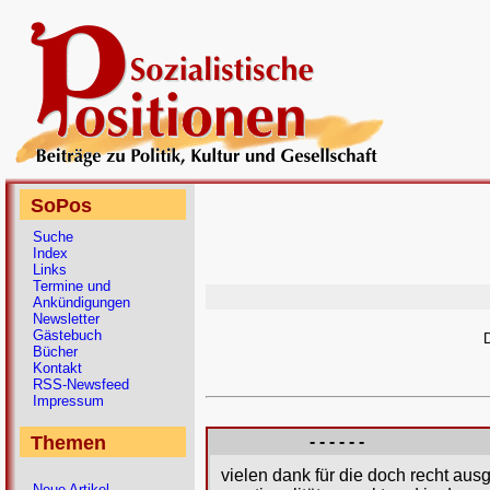
SoPos
Suche
Index
Links
Termine und
Ankündigungen
Newsletter
Gästebuch
D
Bücher
Kontakt
RSS-Newsfeed
Impressum
Themen
- - - - - -
vielen dank für die doch recht aus
Neue Artikel