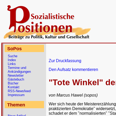
SoPos
Suche
Index
Zur Druckfassung
Links
Termine und
Den Aufsatz kommentieren
Ankündigungen
Newsletter
Gästebuch
"Tote Winkel" d
Bücher
Kontakt
RSS-Newsfeed
von Marcus Hawel (sopos)
Impressum
Wer sich heute der Meistererzählung 
Themen
praktizierten Demokratie" widersetz
schadet er dem "normalisierten" "S
Neue Artikel