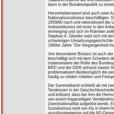
dann in der Bundesrepublik zu einem
Hervorhebenswert sind auch zwei Au
Nationalsozialismus beschäftigen. S
1959/60 nach und rekonstruiert die U
Antisemitismus mit einer in den Anf
einherging und sich im Rahmen anti
Stephan A. Glienke setzt sich mit d
schwierigen Umsetzungsgeschichte d
1960er Jahre "Die Vergangenheit ma
Von besonderer Brisanz ist auch der
beschäftigt sich mit dem Scheitern de
insbesondere der Rolle des Bundesge
BRD und der DDR anhand zweier Str
problematisiert diesbezüglich die pe
häufig zu milden Urteilen und Freisp
Der Sammelband schließt ab mit zwei
Tendenzen in der Geschichtsschreibun
und kritisiert, dass bei ihm die Her
von einem fragwürdigen Verständnis
Zweckrationalität aufgelöst werde. E
Sozialismus) wird von Aly in ihrem h
unzulässigerweise auf die NS-Despot