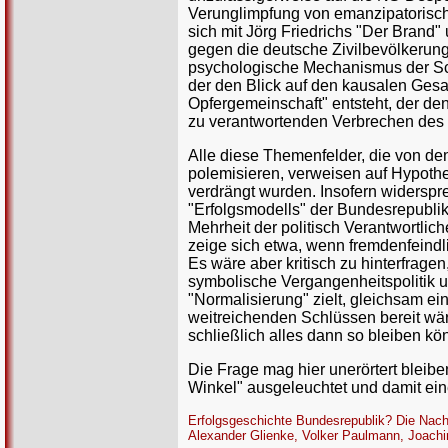
Verunglimpfung von emanzipatorische
sich mit Jörg Friedrichs "Der Bran
gegen die deutsche Zivilbevölkerun
psychologische Mechanismus der Sc
der den Blick auf den kausalen Ges
Opfergemeinschaft" entsteht, der de
zu verantwortenden Verbrechen des 
Alle diese Themenfelder, die von den
polemisieren, verweisen auf Hypothe
verdrängt wurden. Insofern widersp
"Erfolgsmodells" der Bundesrepubli
Mehrheit der politisch Verantwortlic
zeige sich etwa, wenn fremdenfeindli
Es wäre aber kritisch zu hinterfrage
symbolische Vergangenheitspolitik un
"Normalisierung" zielt, gleichsam ein
weitreichenden Schlüssen bereit wäre
schließlich alles dann so bleiben kön
Die Frage mag hier unerörtert bleib
Winkel" ausgeleuchtet und damit eine
Erfolgsgeschichte Bundesrepublik? Die Nachk
Alexander Glienke, Volker Paulmann, Joachim