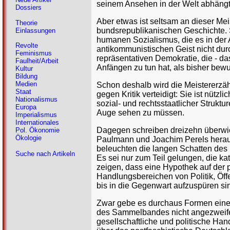
seinem Ansehen in der Welt abhängt
Dossiers
Aber etwas ist seltsam an dieser Me
Theorie
bundsrepublikanischen Geschichte. S
Einlassungen
humanen Sozialismus, die es in der 
Revolte
antikommunistischen Geist nicht dur
Feminismus
repräsentativen Demokratie, die - das
Faulheit/Arbeit
Anfängen zu tun hat, als bisher bewus
Kultur
Bildung
Medien
Schon deshalb wird die Meistererzä
Staat
gegen Kritik verteidigt: Sie ist nütz
Nationalismus
sozial- und rechtsstaatlicher Strukt
Europa
Auge sehen zu müssen.
Imperialismus
Internationales
Dagegen schreiben dreizehn überwie
Pol. Ökonomie
Ökologie
Paulmann und Joachim Perels hera
beleuchten die langen Schatten des 
Suche nach Artikeln
Es sei nur zum Teil gelungen, die ka
zeigen, dass eine Hypothek auf der p
Handlungsbereichen von Politik, Öffen
bis in die Gegenwart aufzuspüren si
Zwar gebe es durchaus Formen einer
des Sammelbandes nicht angezweife
gesellschaftliche und politische Han