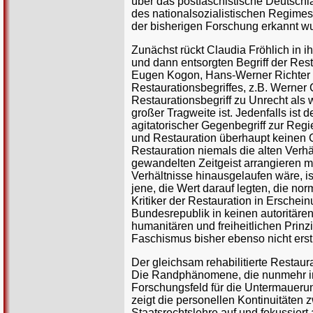
über das postfaschistische Deutschl
des nationalsozialistischen Regimes i
der bisherigen Forschung erkannt wu
Zunächst rückt Claudia Fröhlich in i
und dann entsorgten Begriff der Rest
Eugen Kogon, Hans-Werner Richter u
Restaurationsbegriffes, z.B. Werner C
Restaurationsbegriff zu Unrecht als 
großer Tragweite ist. Jedenfalls ist d
agitatorischer Gegenbegriff zur Reg
und Restauration überhaupt keinen Ge
Restauration niemals die alten Verh
gewandelten Zeitgeist arrangieren mü
Verhältnisse hinausgelaufen wäre, is
jene, die Wert darauf legten, die n
Kritiker der Restauration in Erschein
Bundesrepublik in keinen autoritäre
humanitären und freiheitlichen Prin
Faschismus bisher ebenso nicht erst
Der gleichsam rehabilitierte Restaur
Die Randphänomene, die nunmehr ins
Forschungsfeld für die Untermaueru
zeigt die personellen Kontinuitäte
Staatsrechtslehre auf und fokussiert 