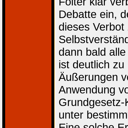
Folter klar ve
Debatte ein, d
dieses Verbot 
Selbstverstän
dann bald all
ist deutlich z
Äußerungen vo
Anwendung von
Grundgesetz-K
unter bestimm
Eine solche E