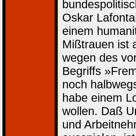
bundespolitisc
Oskar Lafontai
einem humanit
Mißtrauen ist 
wegen des vo
Begriffs »Fre
noch halbwegs 
habe einem L
wollen. Daß 
und Arbeitne