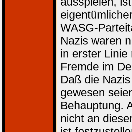
ausspielen, is
eigentümliche
WASG-Parteita
Nazis waren n
in erster Lini
Fremde im Deu
Daß die Nazis 
gewesen seien
Behauptung. A
nicht an diese
ist festzustell