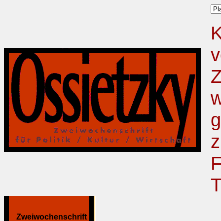
K
v
Z
w
g
z
F
T
Zweiwochenschrift