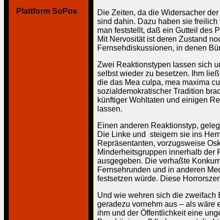
Plattform SoPos
Die Zeiten, da die Widersacher de
sind dahin. Dazu haben sie freilich
man feststellt, daß ein Gutteil des
Mit Nervosität ist deren Zustand n
Fernsehdiskussionen, in denen Bürg
Zwei Reaktionstypen lassen sich un
selbst wieder zu besetzen. Ihm ließ
die das Mea culpa, mea maxima cu
sozialdemokratischer Tradition bra
künftiger Wohltaten und einigen R
lassen.
Einen anderen Reaktionstyp, geleg
Die Linke und steigern sie ins Hemm
Repräsentanten, vorzugsweise Oskar
Minderheitsgruppen innerhalb der P
ausgegeben. Die verhaßte Konkurren
Fernsehrunden und in anderen Medi
festsetzen würde. Diese Horrorszena
Und wie wehren sich die zweifach B
geradezu vornehm aus – als wäre e
ihm und der Öffentlichkeit eine u