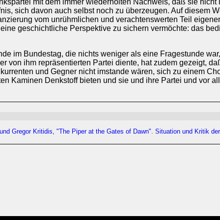
spartei mit dem immer wiederholten Nachweis, daß sie nicht ist,
fnis, sich davon auch selbst noch zu überzeugen. Auf diesem W
anzierung vom unrühmlichen und verachtenswerten Teil eigene
eine geschichtliche Perspektive zu sichern vermöchte: das bed
unde im Bundestag, die nichts weniger als eine Fragestunde war,
von ihm repräsentierten Partei diente, hat zudem gezeigt, daß
nkurrenten und Gegner nicht imstande wären, sich zu einem Cho
ten Kaminen Denkstoff bieten und sie und ihre Partei und vor
d Gregor Kritidis, "The Piper at the Gates of Dawn". Situation und Kritik de