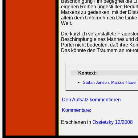
Beschönigung? Ihr begegnet die Link
eigenen Reihen ungestillten Bedür
Marxens zu gedenken, mit der Dist
allein dem Unternehmen Die Linke 
Welt.
Die kürzlich veranstaltete Fragest
Beschimpfung eines Mannes und der 
Partei nicht bedeuten, daß ihre Ko
Das könnte den Träumern an rot-ro
Kontext:
Stefan Janson, Marcus Hawel un
Den Aufsatz kommentieren
Kommentare
:
Erschienen in
Ossietzky 12/2008