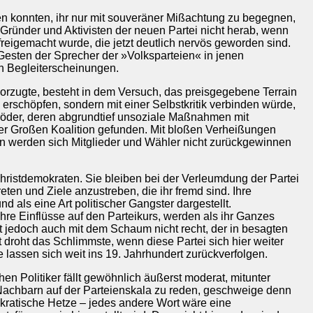
en konnten, ihr nur mit souveräner Mißachtung zu begegnen,
r Gründer und Aktivisten der neuen Partei nicht herab, wenn
 freigemacht wurde, die jetzt deutlich nervös geworden sind.
Gesten der Sprecher der »Volksparteien« in jenen
en Begleiterscheinungen.
vorzugte, besteht in dem Versuch, das preisgegebene Terrain
 erschöpfen, sondern mit einer Selbstkritik verbinden würde,
öder, deren abgrundtief unsoziale Maßnahmen mit
der Großen Koalition gefunden. Mit bloßen Verheißungen
n werden sich Mitglieder und Wähler nicht zurückgewinnen
ristdemokraten. Sie bleiben bei der Verleumdung der Partei
eten und Ziele anzustreben, die ihr fremd sind. Ihre
als eine Art politischer Gangster dargestellt.
hre Einflüsse auf den Parteikurs, werden als ihr Ganzes
t jedoch auch mit dem Schaum nicht recht, der in besagten
roht das Schlimmste, wenn diese Partei sich hier weiter
e lassen sich weit ins 19. Jahrhundert zurückverfolgen.
n Politiker fällt gewöhnlich äußerst moderat, mitunter
 Nachbarn auf der Parteienskala zu reden, geschweige denn
kratische Hetze – jedes andere Wort wäre eine