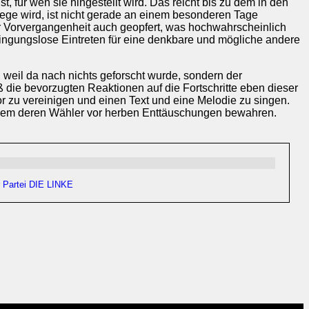
 für wen sie hingestellt wird. Das reicht bis zu dem in den
ege wird, ist nicht gerade an einem besonderen Tage
r Vorvergangenheit auch geopfert, was hochwahrscheinlich
ingungslose Eintreten für eine denkbare und mögliche andere
 weil da nach nichts geforscht wurde, sondern der
 die bevorzugten Reaktionen auf die Fortschritte eben dieser
r zu vereinigen und einen Text und eine Melodie zu singen.
 allem deren Wähler vor herben Enttäuschungen bewahren.
r Partei DIE LINKE