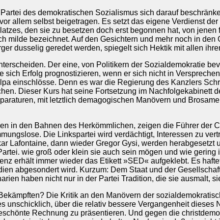
r Partei des demokratischen Sozialismus sich darauf beschränk
 vor allem selbst beigetragen. Es setzt das eigene Verdienst de
 Platzes, den sie zu besetzen doch erst begonnen hat, von jenen
och milde bezeichnet. Auf den Gesichtern und mehr noch in den 
er dusselig geredet werden, spiegelt sich Hektik mit allen ihr
terscheiden. Der eine, von Politikern der Sozialdemokratie be
e sich Erfolg prognostizieren, wenn er sich nicht in Versprechen
lpa einschlösse. Denn es war die Regierung des Kanzlers Schr
chen. Dieser Kurs hat seine Fortsetzung im Nachfolgekabinett 
eparaturen, mit letztlich demagogischen Manövern und Brosame
en in den Bahnen des Herkömmlichen, zeigen die Führer der Ch
ungslose. Die Linkspartei wird verdächtigt, Interessen zu vertr
 Lafontaine, dann wieder Gregor Gysi, werden herabgesetzt und 
artei. wie groß oder klein sie auch sein mögen und wie gering i
z erhält immer wieder das Etikett »SED« aufgeklebt. Es hafte
en abgesondert wird. Kurzum: Dem Staat und der Gesellschaft d
rien haben nicht nur in der Partei Tradition, die sie ausmalt, si
ekämpften? Die Kritik an den Manövern der sozialdemokratische
s unschicklich, über die relativ bessere Vergangenheit dieses
ngeschönte Rechnung zu präsentieren. Und gegen die christdemo