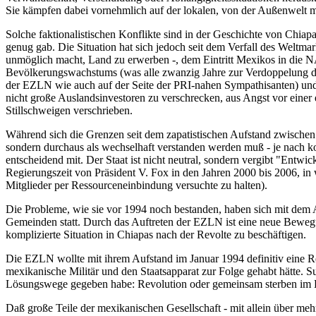
Sie kämpfen dabei vornehmlich auf der lokalen, von der Außenwelt m
Solche faktionalistischen Konflikte sind in der Geschichte von Chiapa
genug gab. Die Situation hat sich jedoch seit dem Verfall des Weltma
unmöglich macht, Land zu erwerben -, dem Eintritt Mexikos in die 
Bevölkerungswachstums (was alle zwanzig Jahre zur Verdoppelung de
der EZLN wie auch auf der Seite der PRI-nahen Sympathisanten) und 
nicht große Auslandsinvestoren zu verschrecken, aus Angst vor ein
Stillschweigen verschrieben.
Während sich die Grenzen seit dem zapatistischen Aufstand zwischen 
sondern durchaus als wechselhaft verstanden werden muß - je nach ko
entscheidend mit. Der Staat ist nicht neutral, sondern vergibt "Entwi
Regierungszeit von Präsident V. Fox in den Jahren 2000 bis 2006, in
Mitglieder per Ressourceneinbindung versuchte zu halten).
Die Probleme, wie sie vor 1994 noch bestanden, haben sich mit dem
Gemeinden statt. Durch das Auftreten der EZLN ist eine neue Bewegun
komplizierte Situation in Chiapas nach der Revolte zu beschäftigen.
Die EZLN wollte mit ihrem Aufstand im Januar 1994 definitiv eine R
mexikanische Militär und den Staatsapparat zur Folge gehabt hätte. 
Lösungswege gegeben habe: Revolution oder gemeinsam sterben im
Daß große Teile der mexikanischen Gesellschaft - mit allein über me