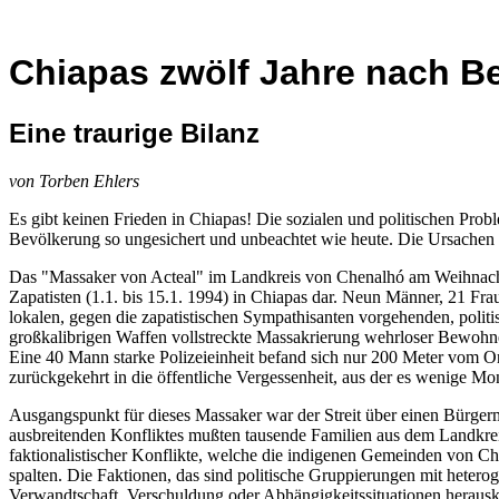
Chiapas zwölf Jahre nach B
Eine traurige Bilanz
von Torben Ehlers
Es gibt keinen Frieden in Chiapas! Die sozialen und politischen Prob
Bevölkerung so ungesichert und unbeachtet wie heute. Die Ursachen ha
Das "Massaker von Acteal" im Landkreis von Chenalhó am Weihnachts
Zapatisten (1.1. bis 15.1. 1994) in Chiapas dar. Neun Männer, 21 Fr
lokalen, gegen die zapatistischen Sympathisanten vorgehenden, politi
großkalibrigen Waffen vollstreckte Massakrierung wehrloser Bewohne
Eine 40 Mann starke Polizeieinheit befand sich nur 200 Meter vom Or
zurückgekehrt in die öffentliche Vergessenheit, aus der es wenige Mo
Ausgangspunkt für dieses Massaker war der Streit über einen Bürge
ausbreitenden Konfliktes mußten tausende Familien aus dem Landkrei
faktionalistischer Konflikte, welche die indigenen Gemeinden von 
spalten. Die Faktionen, das sind politische Gruppierungen mit heteroge
Verwandtschaft, Verschuldung oder Abhängigkeitssituationen herauskris