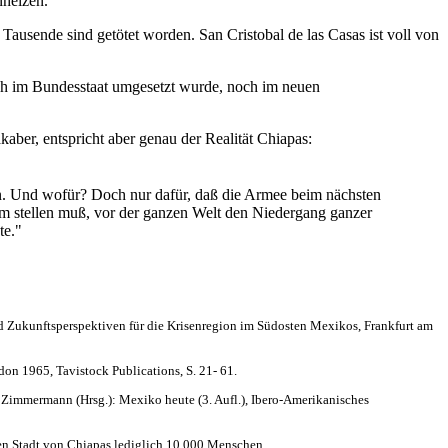
nheizen.
ausende sind getötet worden. San Cristobal de las Casas ist voll von
ich im Bundesstaat umgesetzt wurde, noch im neuen
er, entspricht aber genau der Realität Chiapas:
nden. Und wofür? Doch nur dafür, daß die Armee beim nächsten
am stellen muß, vor der ganzen Welt den Niedergang ganzer
te."
nd Zukunftsperspektiven für die Krisenregion im Südosten Mexikos, Frankfurt am
don 1965, Tavistock Publications, S. 21- 61.
 Zimmermann (Hrsg.): Mexiko heute (3. Aufl.), Ibero-Amerikanisches
ten Stadt von Chiapas lediglich 10.000 Menschen.