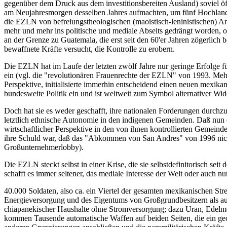
gegenüber dem Druck aus dem investitionsbereiten Ausland) soviel ö
am Neujahresmorgen desselben Jahres aufmachten, um fünf Hochlan
die EZLN von befreiungstheologischen (maoistisch-leninistischen) A
mehr und mehr ins politische und mediale Abseits gedrängt worden,
an der Grenze zu Guatemala, die erst seit den 60'er Jahren zögerlich
bewaffnete Kräfte versucht, die Kontrolle zu erobern.
Die EZLN hat im Laufe der letzten zwölf Jahre nur geringe Erfolge f
ein (vgl. die "revolutionären Frauenrechte der EZLN" von 1993. Meh
Perspektive, initialisierte immerhin entscheidend einen neuen mexika
bundesweite Politik ein und ist weltweit zum Symbol alternativer Wi
Doch hat sie es weder geschafft, ihre nationalen Forderungen durchz
letztlich ethnische Autonomie in den indigenen Gemeinden. Daß nun 
wirtschaftlicher Perspektive in den von ihnen kontrollierten Gemein
ihre Schuld war, daß das "Abkommen von San Andres" von 1996 nicht
Großunternehmerlobby).
Die EZLN steckt selbst in einer Krise, die sie selbstdefinitorisch seit
schafft es immer seltener, das mediale Interesse der Welt oder auch n
40.000 Soldaten, also ca. ein Viertel der gesamten mexikanischen Stre
Energieversorgung und des Eigentums von Großgrundbesitzern als a
chiapanekischer Haushalte ohne Stromversorgung; dazu Uran, Edelm
kommen Tausende automatische Waffen auf beiden Seiten, die ein ge