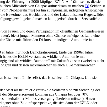
anung der Führung der 5000-köpfigen EZLN-Aufständischen, die sich
iblichen Mißstände von Chiapas aufmerksam zu machen.
[3]
Seither ist
 vom Neoliberalismus) bis hin zu regionalen, indigenen Ansprüchen
ind die Bewohner des Hochlandes und der Lakadonischen Regenwälder
Verfügungsgewalt geltend machen kann, jedoch durch außerstaatliche
hte von Frauen und deren Partizipation im öffentlichen Gemeindewesen
rauen), bietet jungen Männern ohne Chance auf eigenes Land eine
naler Ebene mit, führte den Diskurs um indigene Autonomie in die
0 er Jahre: nur noch Demokratisierung, Ende der 1990er Jahre:
ch hat es die EZLN verstanden, wirkliche Autonomie mit
gig sind als wirklich "autonom" mit Zukunft zu sein (wobei es nicht
Kongreß und dessen mexikanischer als auch US-amerikanischer
ist schlecht für sie selbst, das ist schlecht für Chiapas. Und sie
er Staat als neutraler Akteur - die Soldaten sind zur Sicherung der
und der Stromversorgung kommen aus Chiapas bei über 70%
es unterhalb der Mindestversorgung überleben müssen). Hinzu
digener ohne Zukunftsperspektive, die sich dann der EZLN oder