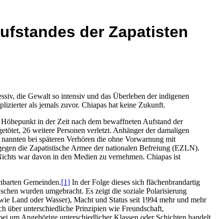
ufstandes der Zapatisten
essiv, die Gewalt so intensiv und das Überleben der indigenen
izierter als jemals zuvor. Chiapas hat keine Zukunft.
 Höhepunkt in der Zeit nach dem bewaffneten Aufstand der
etötet, 26 weitere Personen verletzt. Anhänger der damaligen
n") nannten bei späteren Verhören die ohne Vorwarnung mit
gegen die Zapatistische Armee der nationalen Befreiung (EZLN).
 Nichts war davon in den Medien zu vernehmen. Chiapas ist
chbarten Gemeinden.
[1]
In der Folge dieses sich flächenbrandartig
schen wurden umgebracht. Es zeigt die soziale Polarisierung
wie Land oder Wasser), Macht und Status seit 1994 mehr und mehr
ich über unterschiedliche Prinzipien wie Freundschaft,
erbei um Angehörige unterschiedlicher Klassen oder Schichten handelt.