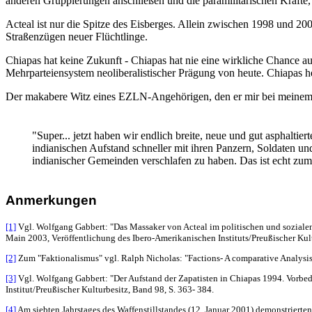
anderen Gruppierungen anschließen und die paramilitärischen Kräfte, 
Acteal ist nur die Spitze des Eisberges. Allein zwischen 1998 und 2
Straßenzügen neuer Flüchtlinge.
Chiapas hat keine Zukunft - Chiapas hat nie eine wirkliche Chance a
Mehrparteiensystem neoliberalistischer Prägung von heute. Chiapas h
Der makabere Witz eines EZLN-Angehörigen, den er mir bei meinem Be
"Super... jetzt haben wir endlich breite, neue und gut asphalti
indianischen Aufstand schneller mit ihren Panzern, Soldaten u
indianischer Gemeinden verschlafen zu haben. Das ist echt zum
Anmerkungen
[1]
Vgl. Wolfgang Gabbert: "Das Massaker von Acteal im politischen und sozialen
Main 2003, Veröffentlichung des Ibero-Amerikanischen Instituts/Preußischer Kult
[2]
Zum "Faktionalismus" vgl. Ralph Nicholas: "Factions- A comparative Analysis",
[3]
Vgl. Wolfgang Gabbert: "Der Aufstand der Zapatisten in Chiapas 1994. Vorbed
Institut/Preußischer Kulturbesitz, Band 98, S. 363- 384.
[4]
Am siebten Jahrstages des Waffenstillstandes (12. Januar 2001) demonstrierte