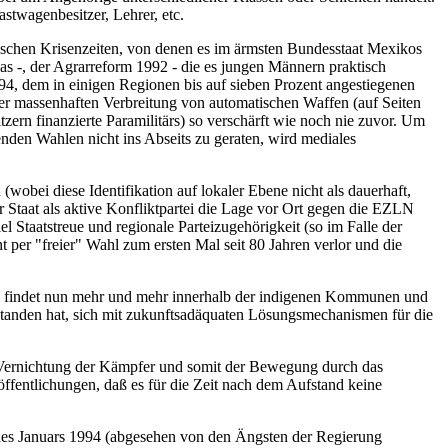
stwagenbesitzer, Lehrer, etc.
litischen Krisenzeiten, von denen es im ärmsten Bundesstaat Mexikos
pas -, der Agrarreform 1992 - die es jungen Männern praktisch
4, dem in einigen Regionen bis auf sieben Prozent angestiegenen
er massenhaften Verbreitung von automatischen Waffen (auf Seiten
rn finanzierte Paramilitärs) so verschärft wie noch nie zuvor. Um
en Wahlen nicht ins Abseits zu geraten, wird mediales
bei diese Identifikation auf lokaler Ebene nicht als dauerhaft,
 Staat als aktive Konfliktpartei die Lage vor Ort gegen die EZLN
l Staatstreue und regionale Parteizugehörigkeit (so im Falle der
 per "freier" Wahl zum ersten Mal seit 80 Jahren verlor und die
pas findet nun mehr und mehr innerhalb der indigenen Kommunen und
rstanden hat, sich mit zukunftsadäquaten Lösungsmechanismen für die
ie Vernichtung der Kämpfer und somit der Bewegung durch das
ffentlichungen, daß es für die Zeit nach dem Aufstand keine
n des Januars 1994 (abgesehen von den Ängsten der Regierung