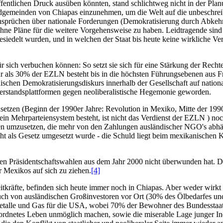
ffentlichen Druck ausüben könnten, stand schlichtweg nicht in der Pl
dgemeinden von Chiapas einzunehmen, um die Welt auf die unbeschre
nsprüchen über nationale Forderungen (Demokratisierung durch Abkehr
 ohne Pläne für die weitere Vorgehensweise zu haben. Leidtragende s
 besiedelt wurden, und in welchen der Staat bis heute keine wirkliche 
ür sich verbuchen können: So setzt sie sich für eine Stärkung der Rec
r als 30% der EZLN besteht bis in die höchsten Führungsebenen aus F
nischen Demokratisierungsdiskurs innerhalb der Gesellschaft auf natio
derstandsplattformen gegen neoliberalistische Hegemonie geworden.
usetzen (Beginn der 1990er Jahre: Revolution in Mexiko, Mitte der 199
ein Mehrparteiensystem besteht, ist nicht das Verdienst der EZLN ) no
den umzusetzen, die mehr von den Zahlungen ausländischer NGO's abhän
 als Gesetz umgesetzt wurde - die Schuld liegt beim mexikanischen 
 den Präsidentschaftswahlen aus dem Jahr 2000 nicht überwunden hat. Das 
ur Mexikos auf sich zu ziehen.
[4]
itkräfte, befinden sich heute immer noch in Chiapas. Aber weder wirkt d
uch von ausländischen Großinvestoren vor Ort (30% des Ölbedarfes 
etalle und Gas für die USA, wobei 70% der Bewohner des Bundesstaat
ordnetes Leben unmöglich machen, sowie die miserable Lage junger In