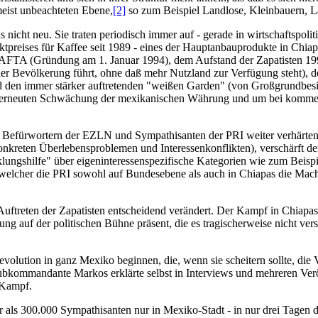
eist unbeachteten Ebene,
[2]
so zum Beispiel Landlose, Kleinbauern, La
s nicht neu. Sie traten periodisch immer auf - gerade in wirtschaftspo
rktpreises für Kaffee seit 1989 - eines der Hauptanbauprodukte in Chia
NAFTA (Gründung am 1. Januar 1994), dem Aufstand der Zapatisten 199
r Bevölkerung führt, ohne daß mehr Nutzland zur Verfügung steht), d
den immer stärker auftretenden "weißen Garden" (von Großgrundbesitze
er erneuten Schwächung der mexikanischen Währung und um bei kommend
Befürwortern der EZLN und Sympathisanten der PRI weiter verhärten (wo
nkreten Überlebensproblemen und Interessenkonflikten), verschärft der
cklungshilfe" über eigeninteressenspezifische Kategorien wie zum Beispie
 welcher die PRI sowohl auf Bundesebene als auch in Chiapas die Macht
 Auftreten der Zapatisten entscheidend verändert. Der Kampf in Chia
g auf der politischen Bühne präsent, die es tragischerweise nicht ve
evolution in ganz Mexiko beginnen, die, wenn sie scheitern sollte, d
Subkommandante Markos erklärte selbst in Interviews und mehreren Verö
 Kampf.
hr als 300.000 Sympathisanten nur in Mexiko-Stadt - in nur drei Tage