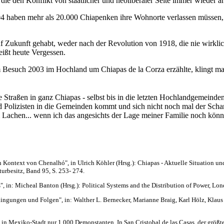
die den Konflikt von staatlicher und neoliberaler Seite immer wieder a
004 haben mehr als 20.000 Chiapenken ihre Wohnorte verlassen müssen, T
uf Zukunft gehabt, weder nach der Revolution von 1918, die nie wirkl
eißt heute Vergessen.
such 2003 im Hochland um Chiapas de la Corza erzählte, klingt makab
erte Straßen in ganz Chiapas - selbst bis in die letzten Hochlandgemei
nd Polizisten in die Gemeinden kommt und sich nicht noch mal der Sch
 Lachen... wenn ich das angesichts der Lage meiner Familie noch könn
 Kontext von Chenalhó", in Ulrich Köhler (Hrsg.): Chiapas - Aktuelle Situation u
urbesitz, Band 95, S. 253- 274.
 in: Micheal Banton (Hrsg.): Political Systems and the Distribution of Power, Lon
ingungen und Folgen", in: Walther L. Bernecker, Marianne Braig, Karl Hölz, Klaus
n in Mexiko-Stadt nur 1.000 Demonstanten. In San Cristobal de las Casas, der größ