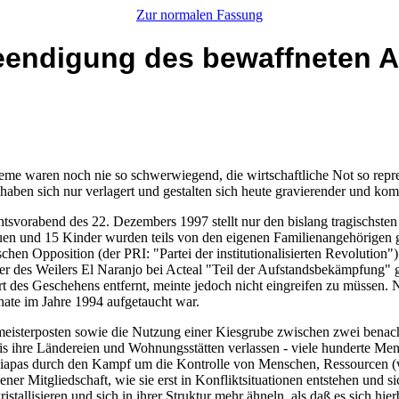
Zur normalen Fassung
eendigung des bewaffneten A
leme waren noch nie so schwerwiegend, die wirtschaftliche Not so repr
ben sich nur verlagert und gestalten sich heute gravierender und kompl
vorabend des 22. Dezembers 1997 stellt nur den bislang tragischsten
auen und 15 Kinder wurden teils von den eigenen Familienangehörigen g
schen Opposition (der PRI: "Partei der institutionalisierten Revolutio
r des Weilers El Naranjo bei Acteal "Teil der Aufstandsbekämpfung" 
t des Geschehens entfernt, meinte jedoch nicht eingreifen zu müssen.
nate im Jahre 1994 aufgetaucht war.
rmeisterposten sowie die Nutzung einer Kiesgrube zwischen zwei bena
s ihre Ländereien und Wohnungsstätten verlassen - viele hunderte Men
Chiapas durch den Kampf um die Kontrolle von Menschen, Ressourcen (
ner Mitgliedschaft, wie sie erst in Konfliktsituationen entstehen und s
tallisieren und sich in ihrer Struktur mehr ähneln, als daß es sich hi