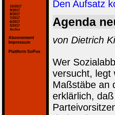
Den Aufsatz 
10/2017
9/2017
8/2017
Agenda ne
7/2017
6/2017
5/2017
Archiv
von Dietrich Ki
Abonnement
Impressum
Plattform SoPos
Wer Sozialabba
versucht, legt
Maßstäbe an di
erklärlich, da
Parteivorsitzen