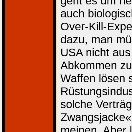
geht es um ne
auch biologisc
Over-Kill-Exp
dazu, man müs
USA nicht aus
Abkommen zur
Waffen lösen 
Rüstungsindus
solche Verträg
Zwangsjacke«
meinen. Aber 