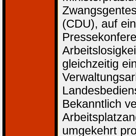
Zwangsgentest
(CDU), auf ei
Pressekonferen
Arbeitslosigk
gleichzeitig e
Verwaltungsar
Landesbediens
Bekanntlich ve
Arbeitsplatza
umgekehrt pro