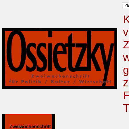
K
v
Z
w
g
z
F
T
Zweiwochenschrift