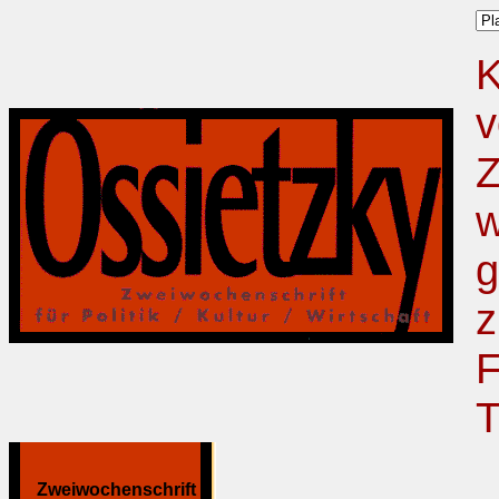
K
v
Z
w
g
z
F
T
Zweiwochenschrift