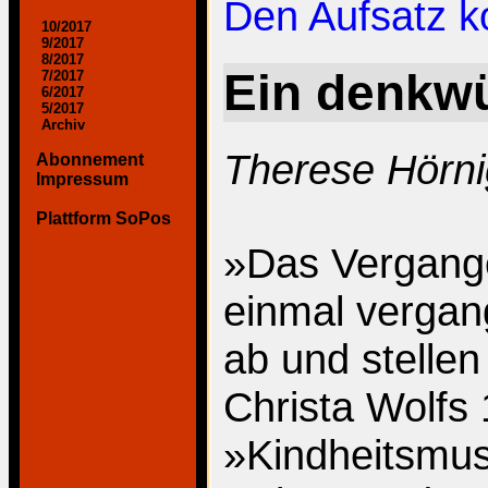
Den Aufsatz 
10/2017
9/2017
8/2017
Ein denkwü
7/2017
6/2017
5/2017
Archiv
Therese Hörni
Abonnement
Impressum
Plattform SoPos
»Das Vergangen
einmal vergan
ab und stellen
Christa Wolfs
»Kindheitsmust