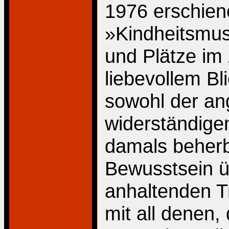
1976 erschie
»Kindheitsmust
und Plätze im 
liebevollem Bl
sowohl der an
widerständige
damals beherb
Bewusstsein ü
anhaltenden T
mit all denen,