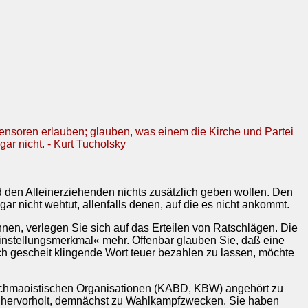
Zensoren erlauben; glauben, was einem die Kirche und Partei
gar nicht. - Kurt Tucholsky
d den Alleinerziehenden nichts zusätzlich geben wollen. Den
ar nicht wehtut, allenfalls denen, auf die es nicht ankommt.
nnen, verlegen Sie sich auf das Erteilen von Ratschlägen. Die
leinstellungsmerkmal« mehr. Offenbar glauben Sie, daß eine
ch gescheit klingende Wort teuer bezahlen zu lassen, möchte
utschmaoistischen Organisationen (KABD, KBW) angehört zu
l hervorholt, demnächst zu Wahlkampfzwecken. Sie haben