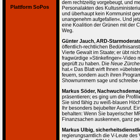
dem rechtzeitig vorgebeugt, und me
Plattform SoPos
Personalakten des Kultusministeriu
und überhaupt kein Kommunist gewese
unangenehm aufgefallen«. Und jetzt
eine Koalition der Grünen mit der 
Weg.
Günter Jauch, ARD-Starmoderat
öffentlich-rechtlichen Bedürfnisans
Vierte Gewalt im Staate; er übt nic
fragwürdige »Stinkefinger«-Video m
geprüft zu haben. Die
Neue Zürcher
hat.« Das Blatt wirft Ihnen »übel
feuern, sondern auch ihren Program
Shownummern sage und schreibe 41
Markus Söder, Nachwuchsdema
präsentieren; es ging um die Profi
Sie sind fähig zu weiß-blauen Höc
Ihr besonders bejubelter Ausruf. E
behalten: Wenn Sie bayerischer MP
Finanzsachen auskennen, ganz pers
Markus Ulbig, sicherheitsdienstl
regierungsamtlich die V-Leute des 