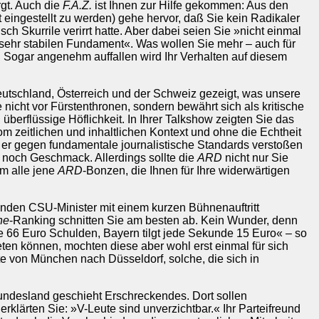
rgt. Auch die
F.A.Z.
ist Ihnen zur Hilfe gekommen: Aus den
 eingestellt zu werden) gehe hervor, daß Sie kein Radikaler
h Skurrile verirrt hatte. Aber dabei seien Sie »nicht einmal
 sehr stabilen Fundament«. Was wollen Sie mehr – auch für
. Sogar angenehm auffallen wird Ihr Verhalten auf diesem
eutschland, Österreich und der Schweiz gezeigt, was unsere
 nicht vor Fürstenthronen, sondern bewährt sich als kritische
 überflüssige Höflichkeit. In Ihrer Talkshow zeigten Sie das
m zeitlichen und inhaltlichen Kontext und ohne die Echtheit
il er gegen fundamentale journalistische Standards verstoßen
 noch Geschmack. Allerdings sollte die
ARD
nicht nur Sie
hm alle jene
ARD
-Bonzen, die Ihnen für Ihre widerwärtigen
renden CSU-Minister mit einem kurzen Bühnenauftritt
ne
-Ranking schnitten Sie am besten ab. Kein Wunder, denn
e 66 Euro Schulden, Bayern tilgt jede Sekunde 15 Euro« – so
ten können, mochten diese aber wohl erst einmal für sich
e von München nach Düsseldorf, solche, die sich in
undesland geschieht Erschreckendes. Dort sollen
klärten Sie: »V-Leute sind unverzichtbar.« Ihr Parteifreund