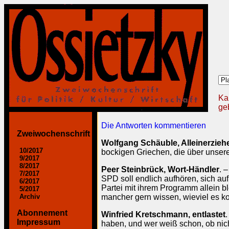
Ka
geb
Die Antworten kommentieren
Zweiwochenschrift
Wolfgang Schäuble, Alleinerzieh
10/2017
bockigen Griechen, die über unsere 
9/2017
8/2017
Peer Steinbrück, Wort-Händler
. 
7/2017
SPD soll endlich aufhören, sich au
6/2017
Partei mit ihrem Programm allein b
5/2017
Archiv
mancher gern wissen, wieviel es k
Abonnement
Winfried Kretschmann, entlastet
Impressum
haben, und wer weiß schon, ob ni