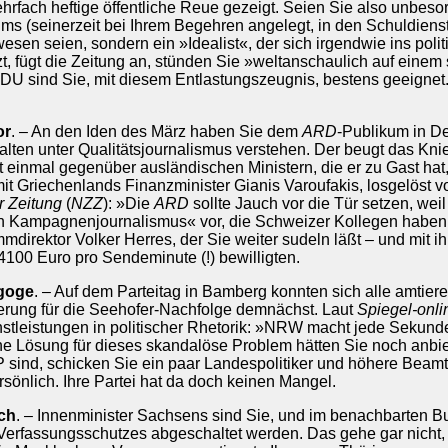
hrfach heftige öffentliche Reue gezeigt. Seien Sie also unbeso
ms (seinerzeit bei Ihrem Begehren angelegt, in den Schuldienst
n seien, sondern ein »Idealist«, der sich irgendwie ins politisc
, fügt die Zeitung an, stünden Sie »weltanschaulich auf einem
CDU sind Sie, mit diesem Entlastungszeugnis, bestens geeignet
or
. – An den Iden des März haben Sie dem
ARD
-Publikum in D
talten unter Qualitätsjournalismus verstehen. Der beugt das Knie
ht einmal gegenüber ausländischen Ministern, die er zu Gast hat,
it Griechenlands Finanzminister Gianis Varoufakis, losgelöst vo
 Zeitung
(
NZZ
): »Die
ARD
sollte Jauch vor die Tür setzen, we
sten Kampagnenjournalismus« vor, die Schweizer Kollegen haben
mdirektor Volker Herres, der Sie weiter sudeln läßt – und mit i
00 Euro pro Sendeminute (!) bewilligten.
goge
. – Auf dem Parteitag in Bamberg konnten sich alle amtie
lierung für die Seehofer-Nachfolge demnächst. Laut
Spiegel-onli
hstleistungen in politischer Rhetorik: »NRW macht jede Sekund
ine Lösung für dieses skandalöse Problem hätten Sie noch anbie
 sind, schicken Sie ein paar Landespolitiker und höhere Beamt
önlich. Ihre Partei hat da doch keinen Mangel.
ich
. – Innenminister Sachsens sind Sie, und im benachbarten B
Verfassungsschutzes abgeschaltet werden. Das gehe gar nicht, er