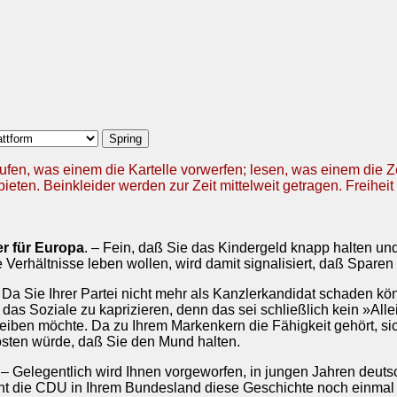
ufen, was einem die Kartelle vorwerfen; lesen, was einem die 
ieten. Beinkleider werden zur Zeit mittelweit getragen. Freiheit 
er für Europa
. – Fein, daß Sie das Kindergeld knapp halten un
Verhältnisse leben wollen, wird damit signalisiert, daß Sparen g
– Da Sie Ihrer Partei nicht mehr als Kanzlerkandidat schaden kö
f das Soziale zu kaprizieren, denn das sei schließlich kein »Al
leiben möchte. Da zu Ihrem Markenkern die Fähigkeit gehört, si
osten würde, daß Sie den Mund halten.
. – Gelegentlich wird Ihnen vorgeworfen, in jungen Jahren de
cht die CDU in Ihrem Bundesland diese Geschichte noch einma