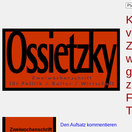
K
v
Z
w
g
z
F
T
Den Aufsatz kommentieren
Zweiwochenschrift