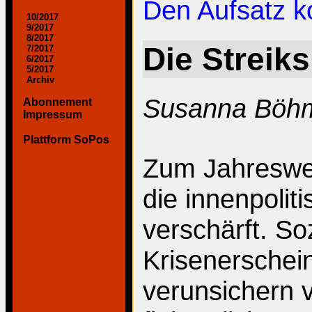
Den Aufsatz 
10/2017
9/2017
8/2017
Die Streik
7/2017
6/2017
5/2017
Archiv
Susanna Böh
Abonnement
Impressum
Plattform SoPos
Zum Jahreswe
die innenpolit
verschärft. S
Krisenerschei
verunsichern 