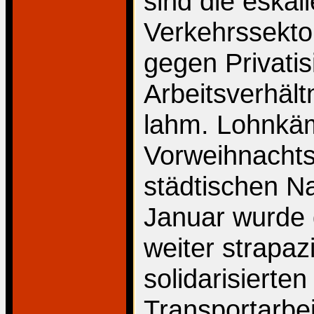
sind die eskal
Verkehrssektor
gegen Privatis
Arbeitsverhält
lahm. Lohnkäm
Vorweihnachts
städtischen N
Januar wurde 
weiter strapaz
solidarisierte
Transportarbei