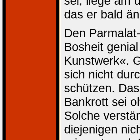
sei, liege a
das er bald ä
Den Parmalat-
Bosheit genial
Kunstwerk«. 
sich nicht dur
schützen. Das
Bankrott sei 
Solche verstä
diejenigen nic