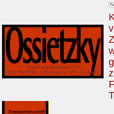
K
v
Z
w
g
z
F
T
Zweiwochenschrift