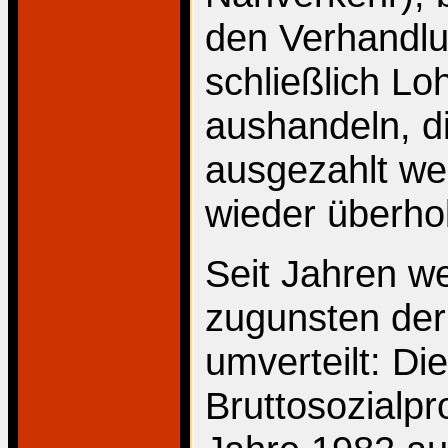
den Verhandlu
schließlich L
aushandeln, d
ausgezahlt wer
wieder überhol
Seit Jahren 
zugunsten de
umverteilt: D
Bruttosozialp