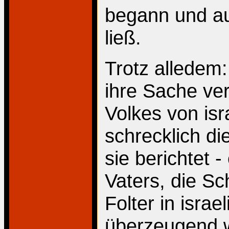
begann und auc
ließ.
Trotz alledem:
ihre Sache vert
Volkes von isr
schrecklich di
sie berichtet 
Vaters, die S
Folter in isra
überzeugend w