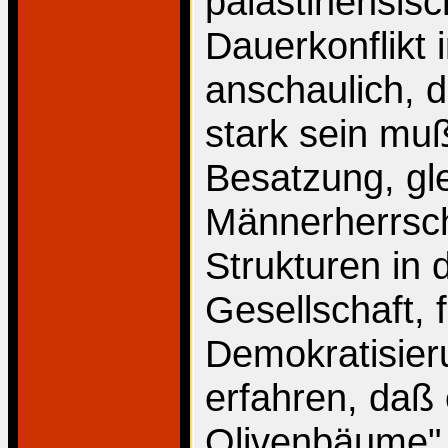
palästinensis
Dauerkonflikt 
anschaulich, 
stark sein muß
Besatzung, gle
Männerherrsch
Strukturen in 
Gesellschaft,
Demokratisier
erfahren, daß 
Olivenbäume", 