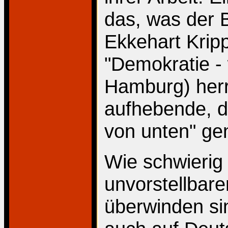
das, was der B
Ekkehart Kri
"Demokratie -
Hamburg) herr
aufhebende, d
von unten" ge
Wie schwierig
unvorstellbare
überwinden sin