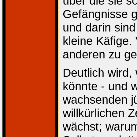
über die sie s
Gefängnisse g
und darin sind
kleine Käfige
anderen zu gel
Deutlich wird,
könnte - und 
wachsenden jü
willkürlichen 
wächst; warum 