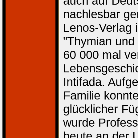
auch auf Deut
nachlesbar ge
Lenos-Verlag i
"Thymian und 
60 000 mal ver
Lebensgeschic
Intifada. Aufg
Familie konnt
glücklicher F
wurde Professo
heute an der U