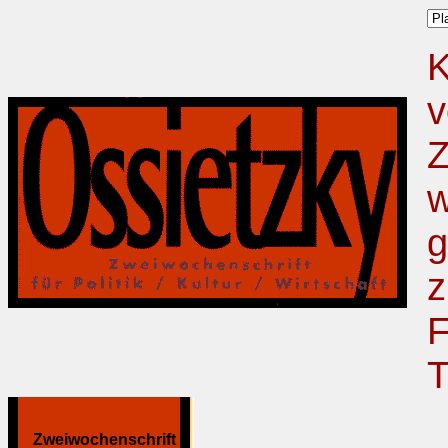
K
v
Z
w
g
z
F
T
Zweiwochenschrift