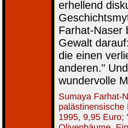
erhellend disku
Geschichtsmyt
Farhat-Naser 
Gewalt darauf
die einen verl
anderen." Und:
wundervolle M
Sumaya Farhat-Na
palästinensische
1995, 9,95 Euro; 
Olivenbäume. Eine